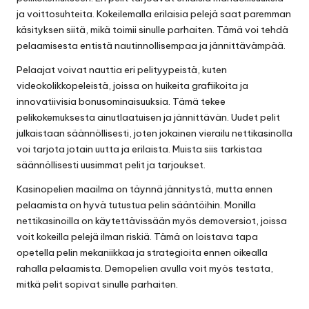
ja voittosuhteita. Kokeilemalla erilaisia pelejä saat paremman
käsityksen siitä, mikä toimii sinulle parhaiten. Tämä voi tehdä
pelaamisesta entistä nautinnollisempaa ja jännittävämpää.
Pelaajat voivat nauttia eri pelityypeistä, kuten
videokolikkopeleistä, joissa on huikeita grafiikoita ja
innovatiivisia bonusominaisuuksia. Tämä tekee
pelikokemuksesta ainutlaatuisen ja jännittävän. Uudet pelit
julkaistaan säännöllisesti, joten jokainen vierailu nettikasinolla
voi tarjota jotain uutta ja erilaista. Muista siis tarkistaa
säännöllisesti uusimmat pelit ja tarjoukset.
Kasinopelien maailma on täynnä jännitystä, mutta ennen
pelaamista on hyvä tutustua pelin sääntöihin. Monilla
nettikasinoilla on käytettävissään myös demoversiot, joissa
voit kokeilla pelejä ilman riskiä. Tämä on loistava tapa
opetella pelin mekaniikkaa ja strategioita ennen oikealla
rahalla pelaamista. Demopelien avulla voit myös testata,
mitkä pelit sopivat sinulle parhaiten.