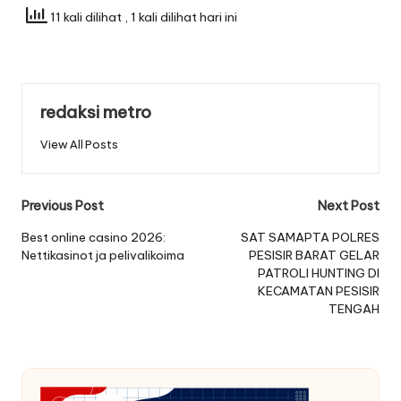
11 kali dilihat
, 1 kali dilihat hari ini
redaksi metro
View All Posts
Post
Previous Post
Next Post
navigation
Best online casino 2026:
SAT SAMAPTA POLRES
Nettikasinot ja pelivalikoima
PESISIR BARAT GELAR
PATROLI HUNTING DI
KECAMATAN PESISIR
TENGAH