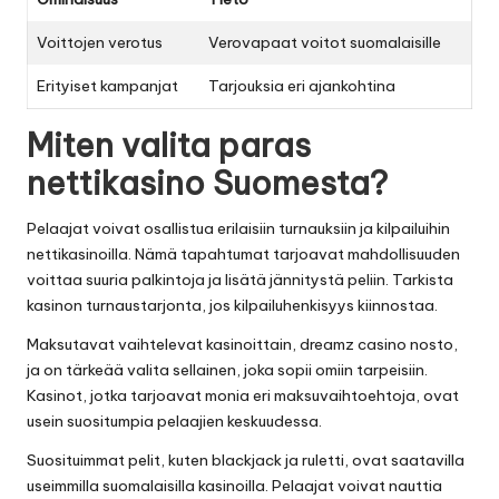
Voittojen verotus
Verovapaat voitot suomalaisille
Erityiset kampanjat
Tarjouksia eri ajankohtina
Miten valita paras
nettikasino Suomesta?
Pelaajat voivat osallistua erilaisiin turnauksiin ja kilpailuihin
nettikasinoilla. Nämä tapahtumat tarjoavat mahdollisuuden
voittaa suuria palkintoja ja lisätä jännitystä peliin. Tarkista
kasinon turnaustarjonta, jos kilpailuhenkisyys kiinnostaa.
Maksutavat vaihtelevat kasinoittain,
dreamz casino nosto
,
ja on tärkeää valita sellainen, joka sopii omiin tarpeisiin.
Kasinot, jotka tarjoavat monia eri maksuvaihtoehtoja, ovat
usein suositumpia pelaajien keskuudessa.
Suosituimmat pelit, kuten blackjack ja ruletti, ovat saatavilla
useimmilla suomalaisilla kasinoilla. Pelaajat voivat nauttia