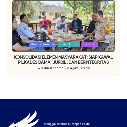
Posted
Berita Daerah
JawaTimur
Jember
in
KONSOLIDASI ELEMEN MASYARAKAT: SIAP KAWAL
PILKADES DAMAI, JURDIL, DAN BERINTEGRITAS
By
redaksi daerah
6 Agustus 2026
Posted
by