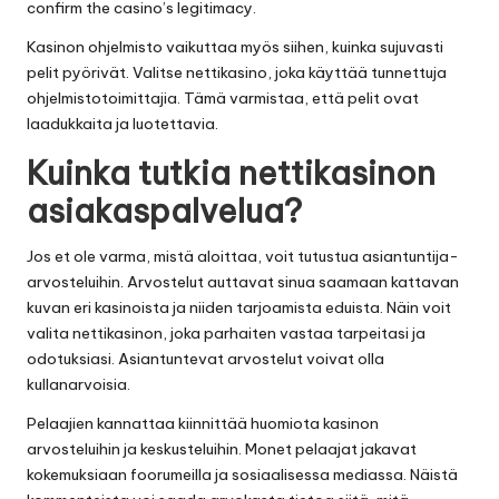
confirm the casino’s legitimacy.
Kasinon ohjelmisto vaikuttaa myös siihen, kuinka sujuvasti
pelit pyörivät. Valitse nettikasino, joka käyttää tunnettuja
ohjelmistotoimittajia. Tämä varmistaa, että pelit ovat
laadukkaita ja luotettavia.
Kuinka tutkia nettikasinon
asiakaspalvelua?
Jos et ole varma, mistä aloittaa, voit tutustua asiantuntija-
arvosteluihin. Arvostelut auttavat sinua saamaan kattavan
kuvan eri kasinoista ja niiden tarjoamista eduista. Näin voit
valita nettikasinon, joka parhaiten vastaa tarpeitasi ja
odotuksiasi. Asiantuntevat arvostelut voivat olla
kullanarvoisia.
Pelaajien kannattaa kiinnittää huomiota kasinon
arvosteluihin ja keskusteluihin. Monet pelaajat jakavat
kokemuksiaan foorumeilla ja sosiaalisessa mediassa. Näistä