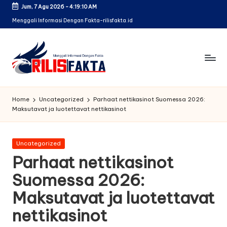
Jum, 7 Agu 2026
-
4:19:11 AM
Skip
Menggali Informasi Dengan Fakta-rilisfakta.id
to
content
Home
Uncategorized
Parhaat nettikasinot Suomessa 2026:
Maksutavat ja luotettavat nettikasinot
Posted
Uncategorized
in
Parhaat nettikasinot
Suomessa 2026:
Maksutavat ja luotettavat
nettikasinot