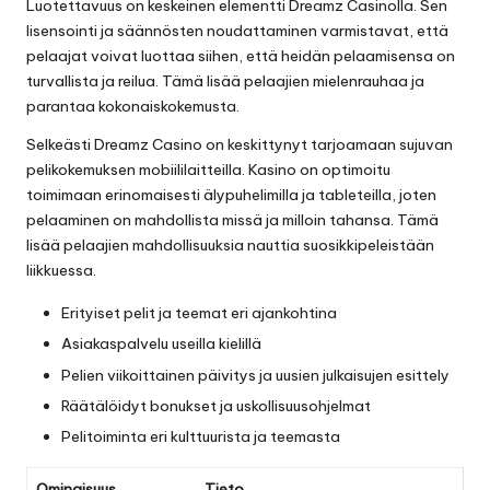
Luotettavuus on keskeinen elementti Dreamz Casinolla. Sen
lisensointi ja säännösten noudattaminen varmistavat, että
pelaajat voivat luottaa siihen, että heidän pelaamisensa on
turvallista ja reilua. Tämä lisää pelaajien mielenrauhaa ja
parantaa kokonaiskokemusta.
Selkeästi Dreamz Casino on keskittynyt tarjoamaan sujuvan
pelikokemuksen mobiililaitteilla. Kasino on optimoitu
toimimaan erinomaisesti älypuhelimilla ja tableteilla, joten
pelaaminen on mahdollista missä ja milloin tahansa. Tämä
lisää pelaajien mahdollisuuksia nauttia suosikkipeleistään
liikkuessa.
Erityiset pelit ja teemat eri ajankohtina
Asiakaspalvelu useilla kielillä
Pelien viikoittainen päivitys ja uusien julkaisujen esittely
Räätälöidyt bonukset ja uskollisuusohjelmat
Pelitoiminta eri kulttuurista ja teemasta
Ominaisuus
Tieto