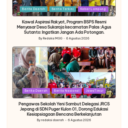
Posted
Berita Daerah
Berita Terkini
Kabar Lampung
in
Kawal Aspirasi Rakyat, Program BSPS Resmi
Menyasar Desa Sukaraja kecamatan Palas :Agus
Sutanto: Ingatkan Jangan Ada Potongan.
By
Redaksi MGG
6 Agustus 2026
Posted
by
Posted
Berita Daerah
Berita Nasional
JawaTimur
in
Pengawas Sekolah Yeni Sambut Delegasi JRCS
Jepang di SDN Puger Kulon 01, Dorong Edukasi
Kesiapsiagaan Bencana Berkelanjutan
By
redaksi daerah
6 Agustus 2026
Posted
by