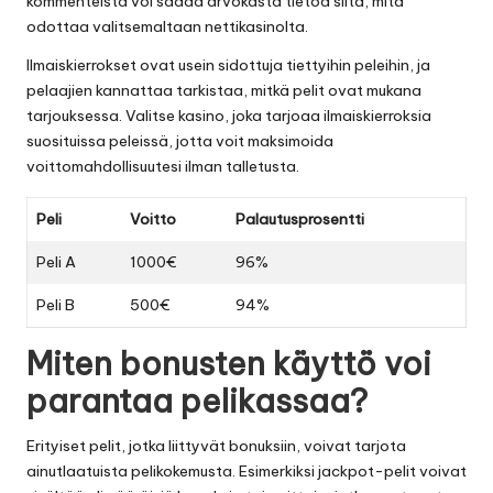
kommenteista voi saada arvokasta tietoa siitä, mitä
odottaa valitsemaltaan nettikasinolta.
Ilmaiskierrokset ovat usein sidottuja tiettyihin peleihin, ja
pelaajien kannattaa tarkistaa, mitkä pelit ovat mukana
tarjouksessa. Valitse kasino, joka tarjoaa ilmaiskierroksia
suosituissa peleissä, jotta voit maksimoida
voittomahdollisuutesi ilman talletusta.
Peli
Voitto
Palautusprosentti
Peli A
1000€
96%
Peli B
500€
94%
Miten bonusten käyttö voi
parantaa pelikassaa?
Erityiset pelit, jotka liittyvät bonuksiin, voivat tarjota
ainutlaatuista pelikokemusta. Esimerkiksi jackpot-pelit voivat