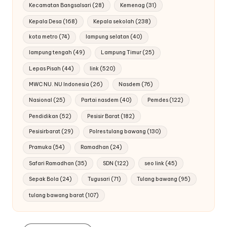
Kecamatan Bangsalsari
(28)
Kemenag
(31)
Kepala Desa
(168)
Kepala sekolah
(238)
kota metro
(74)
lampung selatan
(40)
lampung tengah
(49)
Lampung Timur
(25)
Lepas Pisah
(44)
link
(520)
MWC NU. NU Indonesia
(26)
Nasdem
(76)
Nasional
(25)
Partai nasdem
(40)
Pemdes
(122)
Pendidikan
(52)
Pesisir Barat
(182)
Pesisirbarat
(29)
Polres tulang bawang
(130)
Pramuka
(54)
Ramadhan
(24)
Safari Ramadhan
(35)
SDN
(122)
seo link
(45)
Sepak Bola
(24)
Tugusari
(71)
Tulang bawang
(95)
tulang bawang barat
(107)