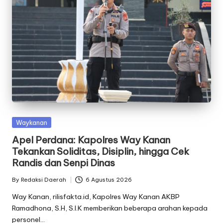
Posted
Waykanan
in
Apel Perdana: Kapolres Way Kanan
Tekankan Soliditas, Disiplin, hingga Cek
Randis dan Senpi Dinas
By
Redaksi Daerah
6 Agustus 2026
Posted
by
Way Kanan, rilisfakta.id, Kapolres Way Kanan AKBP
Ramadhona, S.H, S.I.K memberikan beberapa arahan kepada
personel…