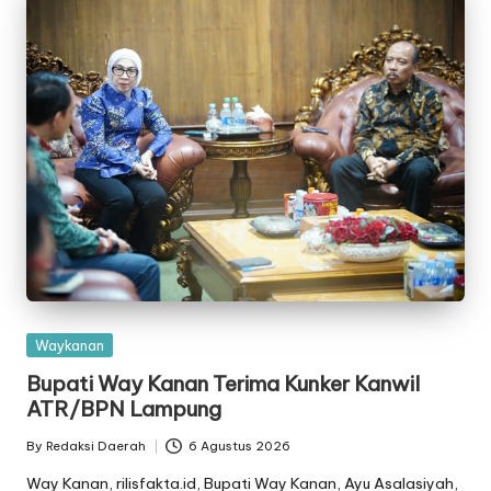
Posted
Waykanan
in
Bupati Way Kanan Terima Kunker Kanwil
ATR/BPN Lampung
By
Redaksi Daerah
6 Agustus 2026
Posted
by
Way Kanan, rilisfakta.id, Bupati Way Kanan, Ayu Asalasiyah,