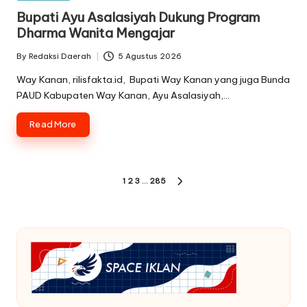
in
Bupati Ayu Asalasiyah Dukung Program
Dharma Wanita Mengajar
By
Redaksi Daerah
5 Agustus 2026
Posted
by
Way Kanan, rilisfakta.id, Bupati Way Kanan yang juga Bunda
PAUD Kabupaten Way Kanan, Ayu Asalasiyah,…
Read More
Paginasi
1
2
3
…
285
NEXT
pos
PAGE