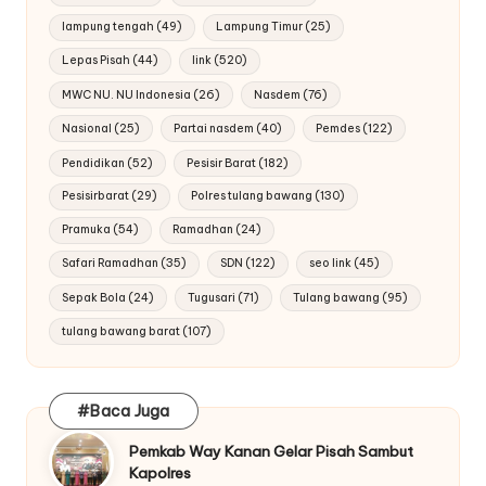
lampung tengah
(49)
Lampung Timur
(25)
Lepas Pisah
(44)
link
(520)
MWC NU. NU Indonesia
(26)
Nasdem
(76)
Nasional
(25)
Partai nasdem
(40)
Pemdes
(122)
Pendidikan
(52)
Pesisir Barat
(182)
Pesisirbarat
(29)
Polres tulang bawang
(130)
Pramuka
(54)
Ramadhan
(24)
Safari Ramadhan
(35)
SDN
(122)
seo link
(45)
Sepak Bola
(24)
Tugusari
(71)
Tulang bawang
(95)
tulang bawang barat
(107)
#Baca Juga
Pemkab Way Kanan Gelar Pisah Sambut
Kapolres