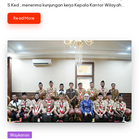
S.Ked., menerima kunjungan kerja Kepala Kantor Wilayah…
Read More
Posted
Waykanan