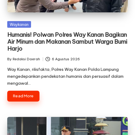
Posted
Waykanan
in
Humanis! Polwan Polres Way Kanan Bagikan
Air Minum dan Makanan Sambut Warga Bumi
Harjo
By
Redaksi Daerah
6 Agustus 2026
Posted
by
Way Kanan, rilisfakta, Polres Way Kanan Polda Lampung
mengedepankan pendekatan humanis dan persuasif dalam
mengawal…
Read More