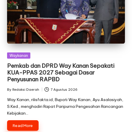
Posted
Waykanan
in
Pemkab dan DPRD Way Kanan Sepakati
KUA-PPAS 2027 Sebagai Dasar
Penyusunan RAPBD
By
Redaksi Daerah
7 Agustus 2026
Posted
by
Way Kanan, rilisfakta.id, Bupati Way Kanan, Ayu Asalasiyah,
S.Ked., menghadiri Rapat Paripurna Pengesahan Rancangan
Kebijakan…
Read More