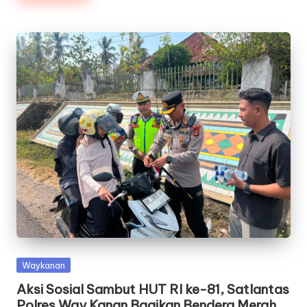
Posted
Waykanan
in
Aksi Sosial Sambut HUT RI ke-81, Satlantas
Polres Way Kanan Bagikan Bendera Merah