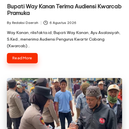
in
Bupati Way Kanan Terima Audiensi Kwarcab
Pramuka
By
Redaksi Daerah
6 Agustus 2026
Posted
by
Way Kanan, rilisfakta.id, Bupati Way Kanan, Ayu Asalasiyah,
S.Ked., menerima Audiensi Pengurus Kwartir Cabang
(Kwarcab)…
Read More