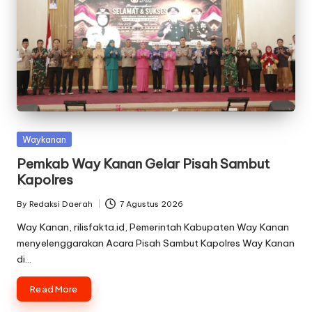
Posted
Waykanan
in
Pemkab Way Kanan Gelar Pisah Sambut
Kapolres
By
Redaksi Daerah
7 Agustus 2026
Posted
by
Way Kanan, rilisfakta.id, Pemerintah Kabupaten Way Kanan
menyelenggarakan Acara Pisah Sambut Kapolres Way Kanan
di…
Read More