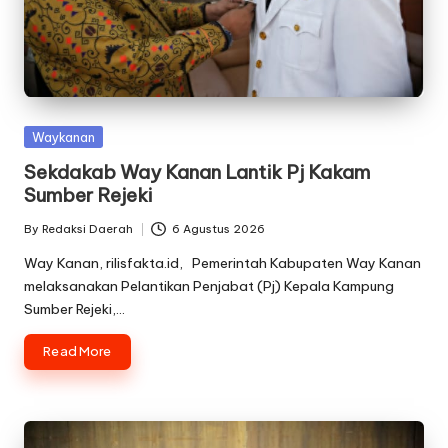
Posted
Waykanan
in
Sekdakab Way Kanan Lantik Pj Kakam
Sumber Rejeki
By
Redaksi Daerah
6 Agustus 2026
Posted
by
Way Kanan, rilisfakta.id, Pemerintah Kabupaten Way Kanan
melaksanakan Pelantikan Penjabat (Pj) Kepala Kampung
Sumber Rejeki,…
Read More