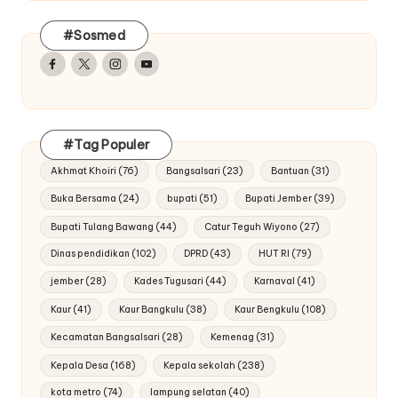
#Sosmed
Facebook
Twitter
Instagram
Youtube
#Tag Populer
Akhmat Khoiri
(76)
Bangsalsari
(23)
Bantuan
(31)
Buka Bersama
(24)
bupati
(51)
Bupati Jember
(39)
Bupati Tulang Bawang
(44)
Catur Teguh Wiyono
(27)
Dinas pendidikan
(102)
DPRD
(43)
HUT RI
(79)
jember
(28)
Kades Tugusari
(44)
Karnaval
(41)
Kaur
(41)
Kaur Bangkulu
(38)
Kaur Bengkulu
(108)
Kecamatan Bangsalsari
(28)
Kemenag
(31)
Kepala Desa
(168)
Kepala sekolah
(238)
kota metro
(74)
lampung selatan
(40)