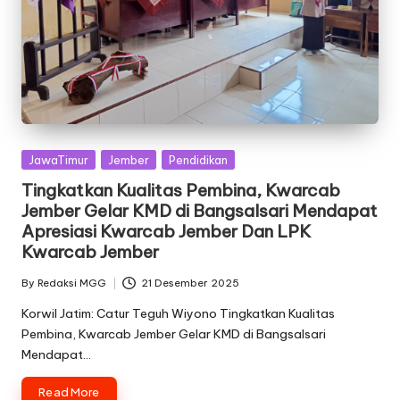
Posted
JawaTimur
Jember
Pendidikan
in
Tingkatkan Kualitas Pembina, Kwarcab
Jember Gelar KMD di Bangsalsari Mendapat
Apresiasi Kwarcab Jember Dan LPK
Kwarcab Jember
By
Redaksi MGG
21 Desember 2025
Posted
by
Korwil Jatim: Catur Teguh Wiyono Tingkatkan Kualitas
Pembina, Kwarcab Jember Gelar KMD di Bangsalsari
Mendapat…
Read More