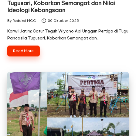
Tugusari, Kobarkan Semangat dan Nilai
Ideologi Kebangsaan
By
Redaksi MGG
30 Oktober 2025
Posted
by
Korwil Jatim: Catur Teguh Wiyono Api Unggun Pertiga di Tugu
Pancasila Tugusari, Kobarkan Semangat dan…
Read More