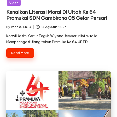
in
Video
Kenalkan Literasi Moral Di Ultah Ke 64
Pramuka! SDN Gambirono 05 Gelar Persari
By
Redaksi MGG
14 Agustus 2025
Posted
by
Korwil Jatim: Catur Teguh Wiyono Jember, rilisfakta.id -
Memperingati Ulang tahun Pramuka Ke 64 UPTD…
Read More