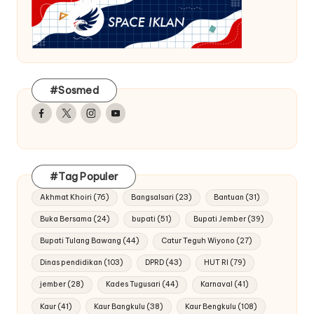
#Sosmed
Facebook
Twitter
Instagram
Youtube
#Tag Populer
Akhmat Khoiri
(76)
Bangsalsari
(23)
Bantuan
(31)
Buka Bersama
(24)
bupati
(51)
Bupati Jember
(39)
Bupati Tulang Bawang
(44)
Catur Teguh Wiyono
(27)
Dinas pendidikan
(103)
DPRD
(43)
HUT RI
(79)
jember
(28)
Kades Tugusari
(44)
Karnaval
(41)
Kaur
(41)
Kaur Bangkulu
(38)
Kaur Bengkulu
(108)