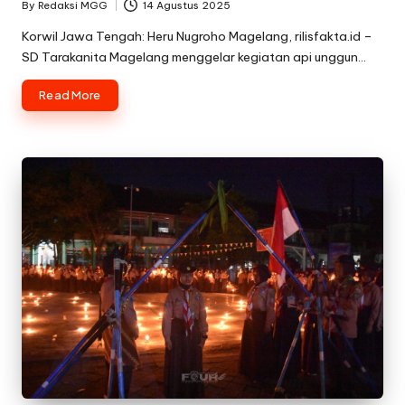
By
Redaksi MGG
14 Agustus 2025
Posted
by
Korwil Jawa Tengah: Heru Nugroho Magelang, rilisfakta.id –
SD Tarakanita Magelang menggelar kegiatan api unggun…
Read More