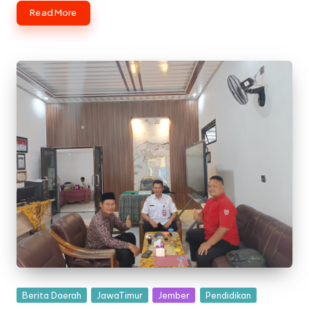
Read More
Posted
Berita Daerah
JawaTimur
Jember
Pendidikan