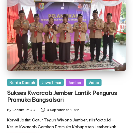
Posted
Berita Daerah
JawaTimur
Jember
Video
in
Sukses Kwarcab Jember Lantik Pengurus
Pramuka Bangsalsari
By
Redaksi MGG
3 September 2025
Posted
by
Korwil Jatim: Catur Teguh Wiyono Jember, rilisfakta.id -
Ketua Kwarcab Gerakan Pramuka Kabupaten Jember kak…