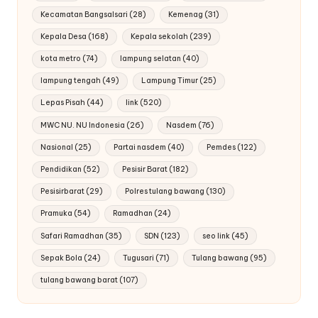
Kecamatan Bangsalsari
(28)
Kemenag
(31)
Kepala Desa
(168)
Kepala sekolah
(239)
kota metro
(74)
lampung selatan
(40)
lampung tengah
(49)
Lampung Timur
(25)
Lepas Pisah
(44)
link
(520)
MWC NU. NU Indonesia
(26)
Nasdem
(76)
Nasional
(25)
Partai nasdem
(40)
Pemdes
(122)
Pendidikan
(52)
Pesisir Barat
(182)
Pesisirbarat
(29)
Polres tulang bawang
(130)
Pramuka
(54)
Ramadhan
(24)
Safari Ramadhan
(35)
SDN
(123)
seo link
(45)
Sepak Bola
(24)
Tugusari
(71)
Tulang bawang
(95)
tulang bawang barat
(107)