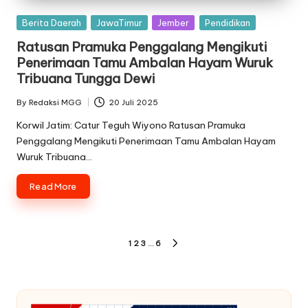
Posted
Berita Daerah
JawaTimur
Jember
Pendidikan
in
Ratusan Pramuka Penggalang Mengikuti
Penerimaan Tamu Ambalan Hayam Wuruk
Tribuana Tungga Dewi
By
Redaksi MGG
20 Juli 2025
Posted
by
Korwil Jatim: Catur Teguh Wiyono Ratusan Pramuka
Penggalang Mengikuti Penerimaan Tamu Ambalan Hayam
Wuruk Tribuana…
Read More
Paginasi
1
2
3
…
6
NEXT
pos
PAGE