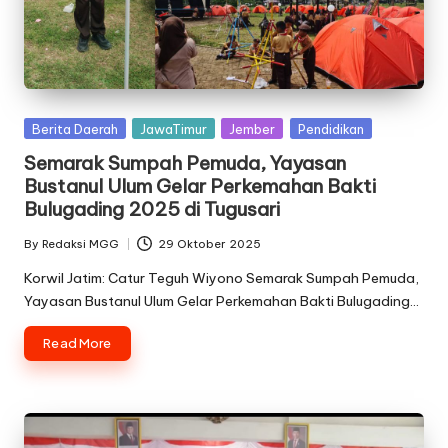
Posted
Berita Daerah
JawaTimur
Jember
Pendidikan
in
Semarak Sumpah Pemuda, Yayasan
Bustanul Ulum Gelar Perkemahan Bakti
Bulugading 2025 di Tugusari
By
Redaksi MGG
29 Oktober 2025
Posted
by
Korwil Jatim: Catur Teguh Wiyono Semarak Sumpah Pemuda,
Yayasan Bustanul Ulum Gelar Perkemahan Bakti Bulugading…
Read More