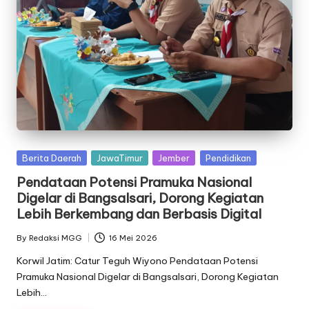
Posted
Berita Daerah
JawaTimur
Jember
Pendidikan
in
Pendataan Potensi Pramuka Nasional
Digelar di Bangsalsari, Dorong Kegiatan
Lebih Berkembang dan Berbasis Digital
By
Redaksi MGG
16 Mei 2026
Posted
by
Korwil Jatim: Catur Teguh Wiyono Pendataan Potensi
Pramuka Nasional Digelar di Bangsalsari, Dorong Kegiatan
Lebih…