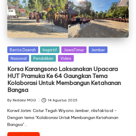
Posted
Berita Daerah
Inspirtif
JawaTimur
Jember
in
Nasional
Pendidikan
Video
Korsa Karangsono Laksanakan Upacara
HUT Pramuka Ke 64 Gaungkan Tema
Kolaborasi Untuk Membangun Ketahanan
Bangsa
By
Redaksi MGG
14 Agustus 2025
Posted
by
Korwil Jatim: Catur Teguh Wiyono Jember, rilisfakta.id -
Dengan tema "Kolaborasi Untuk Membangun Ketahanan
Bangsa"…