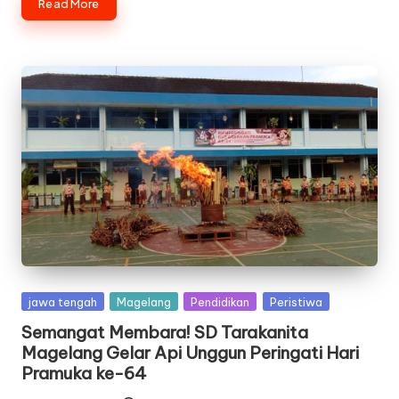
Read More
Posted
jawa tengah
Magelang
Pendidikan
Peristiwa
in
Semangat Membara! SD Tarakanita
Magelang Gelar Api Unggun Peringati Hari
Pramuka ke-64