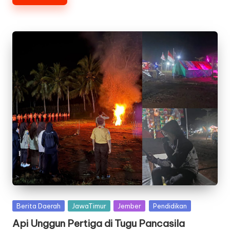
Posted
Berita Daerah
JawaTimur
Jember
Pendidikan
in
Api Unggun Pertiga di Tugu Pancasila