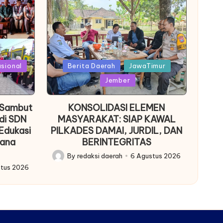
Posted
asional
Berita Daerah
JawaTimur
in
Jember
 Sambut
KONSOLIDASI ELEMEN
di SDN
MASYARAKAT: SIAP KAWAL
Edukasi
PILKADES DAMAI, JURDIL, DAN
cana
BERINTEGRITAS
By
redaksi daerah
6 Agustus 2026
Posted
stus 2026
by