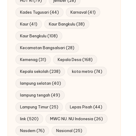
HUT RI
(79)
jember
(28)
Kades Tugusari
(44)
Karnaval
(41)
Kaur
(41)
Kaur Bangkulu
(38)
Kaur Bengkulu
(108)
Kecamatan Bangsalsari
(28)
Kemenag
(31)
Kepala Desa
(168)
Kepala sekolah
(238)
kota metro
(74)
lampung selatan
(40)
lampung tengah
(49)
Lampung Timur
(25)
Lepas Pisah
(44)
link
(520)
MWC NU. NU Indonesia
(26)
Nasdem
(76)
Nasional
(25)