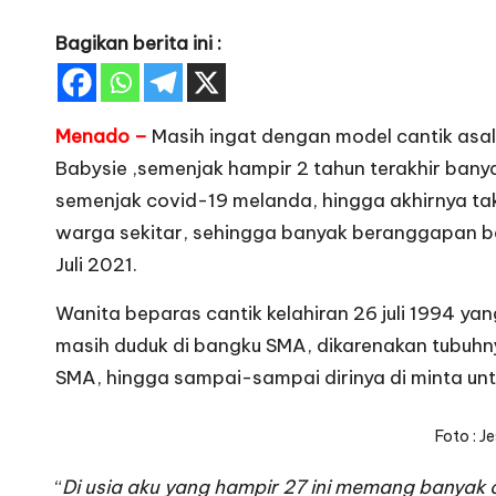
Bagikan berita ini :
Menado –
Masih ingat dengan model cantik asal
Babysie ,semenjak hampir 2 tahun terakhir bany
semenjak covid-19 melanda, hingga akhirnya ta
warga sekitar, sehingga banyak beranggapan ba
Juli 2021.
Wanita beparas cantik kelahiran 26 juli 1994 ya
masih duduk di bangku SMA, dikarenakan tubuh
SMA, hingga sampai-sampai dirinya di minta un
Foto : J
“
Di usia aku yang hampir 27 ini memang banyak