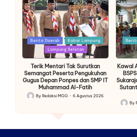
Posted
Posted
Berita Daerah
Kabar Lampung
Berit
in
in
Lampung Selatan
Terik Mentari Tak Surutkan
Kawal A
Semangat Peserta Pengukuhan
BSPS
Gugus Depan Ponpes dan SMP IT
Sukaraj
Muhammad Al-Fatih
Sutant
By
Redaksi MGG
6 Agustus 2026
Posted
By
by
Posted
by