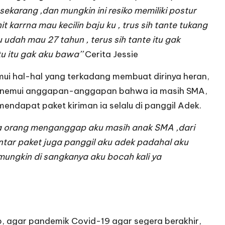
ekarang ,dan mungkin ini resiko memiliki postur
 karrna mau kecilin baju ku , trus sih tante tukang
 udah mau 27 tahun , terus sih tante itu gak
u itu gak aku bawa’’
Cerita Jessie
emui hal-hal yang terkadang membuat dirinya heran,
 menemui anggapan-anggapan bahwa ia masih SMA,
 mendapat paket kiriman ia selalu di panggil Adek.
ua orang menganggap aku masih anak SMA ,dari
antar paket juga panggil aku adek padahal aku
mungkin di sangkanya aku bocah kali ya
ap, agar pandemik Covid-19 agar segera berakhir,