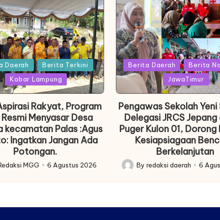
Posted
a Daerah
Berita Terkini
Berita Daerah
Berita N
in
Kabar Lampung
JawaTimur
spirasi Rakyat, Program
Pengawas Sekolah Yeni
 Resmi Menyasar Desa
Delegasi JRCS Jepang 
a kecamatan Palas :Agus
Puger Kulon 01, Dorong 
o: Ingatkan Jangan Ada
Kesiapsiagaan Ben
Potongan.
Berkelanjutan
Redaksi MGG
6 Agustus 2026
By
redaksi daerah
6 Agu
Posted
by