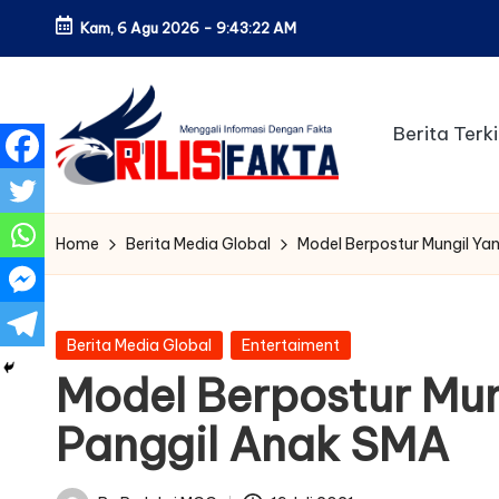
Kam, 6 Agu 2026
-
9:43:23 AM
Skip
to
content
Berita Terki
Home
Berita Media Global
Model Berpostur Mungil Yan
Posted
Berita Media Global
Entertaiment
in
Model Berpostur Mun
Panggil Anak SMA