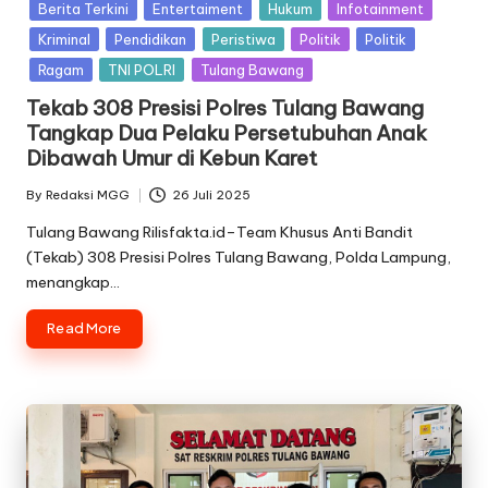
in
Berita Terkini
Entertaiment
Hukum
Infotainment
Kriminal
Pendidikan
Peristiwa
Politik
Politik
Ragam
TNI POLRI
Tulang Bawang
Tekab 308 Presisi Polres Tulang Bawang
Tangkap Dua Pelaku Persetubuhan Anak
Dibawah Umur di Kebun Karet
By
Redaksi MGG
26 Juli 2025
Posted
by
Tulang Bawang Rilisfakta.id–Team Khusus Anti Bandit
(Tekab) 308 Presisi Polres Tulang Bawang, Polda Lampung,
menangkap…
Read More