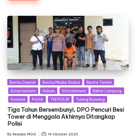
Posted
Berita Daerah
Berita Media Global
Berita Terkini
in
Entertaiment
Hukum
Infotainment
Kabar Lampung
Kriminal
Politik
TNI POLRI
Tulang Bawang
Tiga Tahun Bersembunyi, DPO Pencuri Besi
Tower di Menggala Akhirnya Ditangkap
Polisi
By
Redaksi MGG
14 Oktober 2025