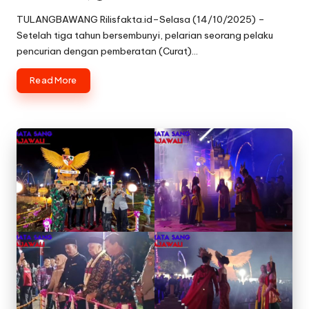
Posted
by
TULANGBAWANG Rilisfakta.id–Selasa (14/10/2025) –
Setelah tiga tahun bersembunyi, pelarian seorang pelaku
pencurian dengan pemberatan (Curat)…
Read More