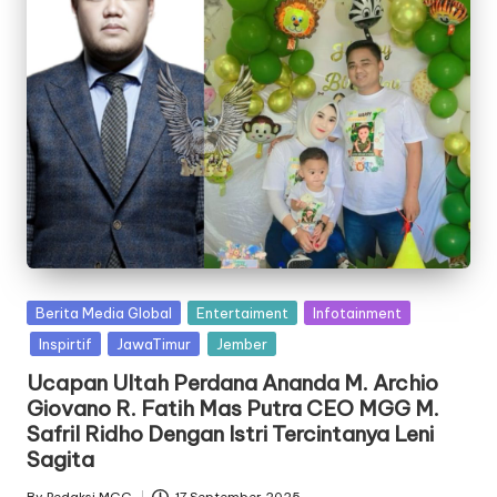
Posted
Berita Media Global
Entertaiment
Infotainment
in
Inspirtif
JawaTimur
Jember
Ucapan Ultah Perdana Ananda M. Archio
Giovano R. Fatih Mas Putra CEO MGG M.
Safril Ridho Dengan Istri Tercintanya Leni
Sagita