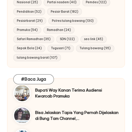
Nasional
(25)
Partai nasdem
(40)
Pemdes
(122)
Pendidikan
(52)
Pesisir Barat
(182)
Pesisirbarat
(29)
Polres tulang bawang
(130)
Pramuka
(54)
Ramadhan
(24)
Safari Ramadhan
(35)
SDN
(122)
seo link
(45)
Sepak Bola
(24)
Tugusari
(71)
Tulang bawang
(95)
tulang bawang barat
(107)
#Baca Juga
Bupati Way Kanan Terima Audiensi
Kwarcab Pramuka
Bisa Jelaskan Tapis Yang Pernah Dijelaskan
di Bung Tam Channel,…