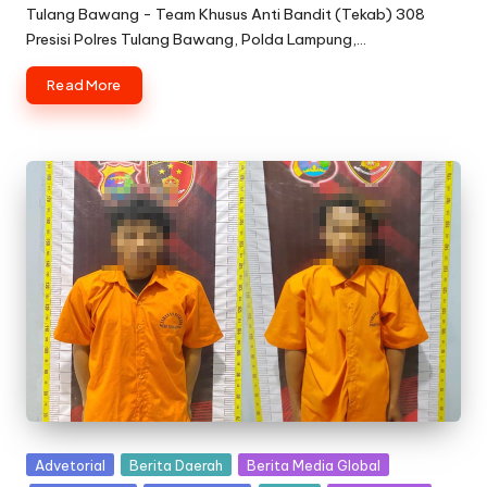
by
Tulang Bawang - Team Khusus Anti Bandit (Tekab) 308
Presisi Polres Tulang Bawang, Polda Lampung,…
Read More
Posted
Advetorial
Berita Daerah
Berita Media Global