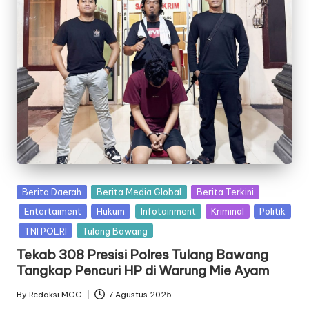
Posted
Berita Daerah
Berita Media Global
Berita Terkini
in
Entertaiment
Hukum
Infotainment
Kriminal
Politik
TNI POLRI
Tulang Bawang
Tekab 308 Presisi Polres Tulang Bawang
Tangkap Pencuri HP di Warung Mie Ayam
By
Redaksi MGG
7 Agustus 2025
Posted