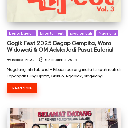
Posted
Berita Daerah
Entertaiment
jawa tengah
Magelang
in
Gogik Fest 2025 Gegap Gempita, Woro
Widowati & OM Adela Jadi Pusat Euforia!
By
Redaksi MGG
6 September 2025
Posted
by
Magelang, rilisfakta.id – Ribuan pasang mata tumpah ruah di
Lapangan Bung Djarot, Girirejo, Ngablak, Magelang,…
Read More