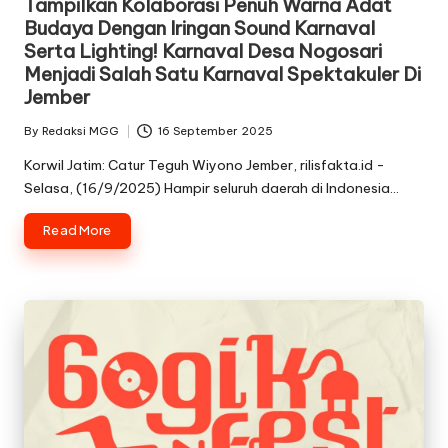
Tampilkan Kolaborasi Penuh Warna Adat
Budaya Dengan Iringan Sound Karnaval
Serta Lighting! Karnaval Desa Nogosari
Menjadi Salah Satu Karnaval Spektakuler Di
Jember
By
Redaksi MGG
16 September 2025
Posted
by
Korwil Jatim: Catur Teguh Wiyono Jember, rilisfakta.id -
Selasa, (16/9/2025) Hampir seluruh daerah di Indonesia…
Read More