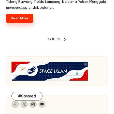
Tulang Bawang, Polda Lampung, bersama Polsek Menggala,
mengungkap tindak pidana…
Read More
Paginasi
1
2
3
…
11
NEXT
pos
PAGE
#Sosmed
Facebook
Twitter
Instagram
Youtube