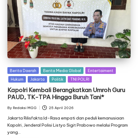
Posted
Berita Daerah
Berita Media Global
Entertaiment
in
Hukum
Jakarta
Politik
TNI POLRI
Kapolri Kembali Berangkatkan Umroh Guru
PAUD, TK-TPA Hingga Buruh Tani*
By
Redaksi MGG
25 April 2026
Posted
by
Jakarta Rilisfakta.Id–Rasa empati dan peduli kemanusiaan
Kapolri, Jenderal Polisi Listyo Sigit Prabowo melalui Program
yang…