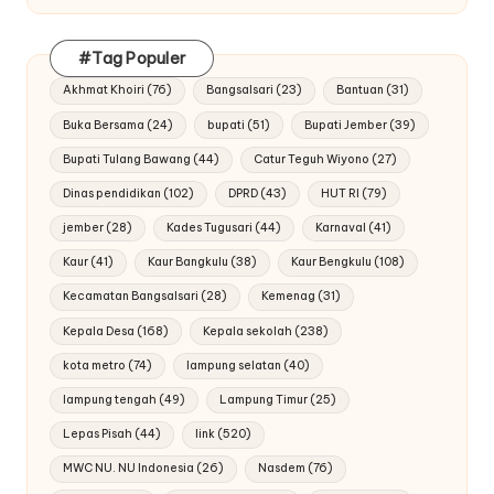
#Tag Populer
Akhmat Khoiri
(76)
Bangsalsari
(23)
Bantuan
(31)
Buka Bersama
(24)
bupati
(51)
Bupati Jember
(39)
Bupati Tulang Bawang
(44)
Catur Teguh Wiyono
(27)
Dinas pendidikan
(102)
DPRD
(43)
HUT RI
(79)
jember
(28)
Kades Tugusari
(44)
Karnaval
(41)
Kaur
(41)
Kaur Bangkulu
(38)
Kaur Bengkulu
(108)
Kecamatan Bangsalsari
(28)
Kemenag
(31)
Kepala Desa
(168)
Kepala sekolah
(238)
kota metro
(74)
lampung selatan
(40)
lampung tengah
(49)
Lampung Timur
(25)
Lepas Pisah
(44)
link
(520)
MWC NU. NU Indonesia
(26)
Nasdem
(76)