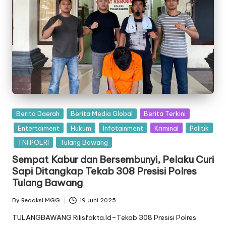
Posted
Berita Daerah
Berita Media Global
Berita Terkini
in
Entertaiment
Hukum
Infotainment
Kriminal
Politik
TNI POLRI
Tulang Bawang
Sempat Kabur dan Bersembunyi, Pelaku Curi
Sapi Ditangkap Tekab 308 Presisi Polres
Tulang Bawang
By
Redaksi MGG
19 Juni 2025
Posted
by
TULANGBAWANG Rilisfakta.Id–Tekab 308 Presisi Polres