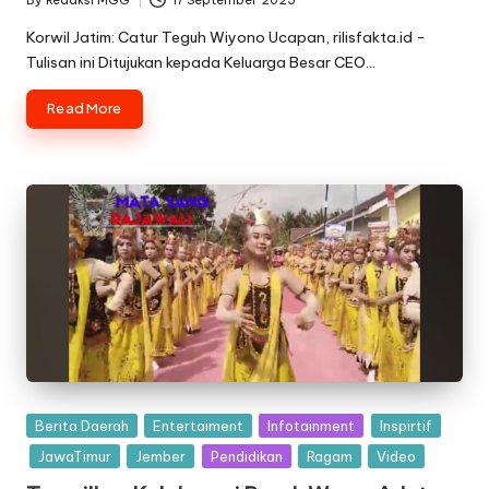
By
Redaksi MGG
17 September 2025
Posted
by
Korwil Jatim: Catur Teguh Wiyono Ucapan, rilisfakta.id -
Tulisan ini Ditujukan kepada Keluarga Besar CEO…
Read More
Posted
Berita Daerah
Entertaiment
Infotainment
Inspirtif
in
JawaTimur
Jember
Pendidikan
Ragam
Video