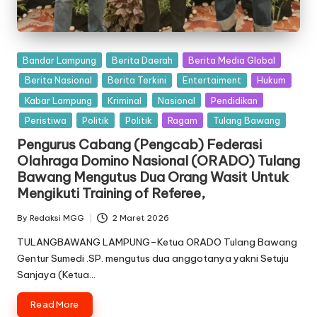
Posted
Bandar Lampung
Berita Daerah
Berita Media Global
in
Berita Nasional
Berita Terkini
Entertaiment
Hukum
Kabar Lampung
Kriminal
Nasional
Pendidikan
Peristiwa
Politik
Politik
Ragam
Tulang Bawang
Pengurus Cabang (Pengcab) Federasi
Olahraga Domino Nasional (ORADO) Tulang
Bawang Mengutus Dua Orang Wasit Untuk
Mengikuti Training of Referee,
By
Redaksi MGG
2 Maret 2026
Posted
by
TULANGBAWANG LAMPUNG–Ketua ORADO Tulang Bawang
Gentur Sumedi .SP. mengutus dua anggotanya yakni Setuju
Sanjaya (Ketua…
Read More