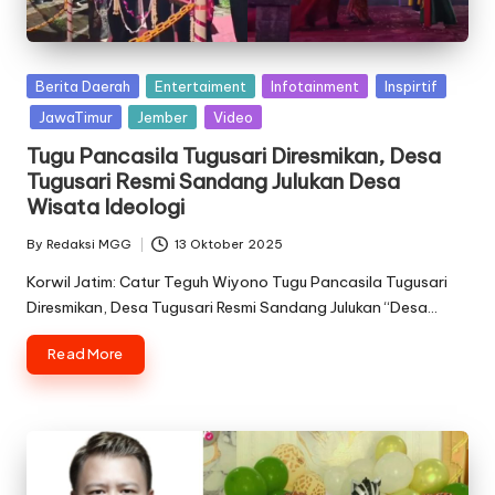
Posted
Berita Daerah
Entertaiment
Infotainment
Inspirtif
in
JawaTimur
Jember
Video
Tugu Pancasila Tugusari Diresmikan, Desa
Tugusari Resmi Sandang Julukan Desa
Wisata Ideologi
By
Redaksi MGG
13 Oktober 2025
Posted
by
Korwil Jatim: Catur Teguh Wiyono Tugu Pancasila Tugusari
Diresmikan, Desa Tugusari Resmi Sandang Julukan “Desa…
Read More