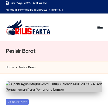
Jum, 7 Agu 2026
-
6:14:42 PM
Skip
Menggali Informasi Dengan Fakta-rilisfakta.id
to
content
Pesisir Barat
Home
Pesisir Barat
Posted
Pesisir Barat
in