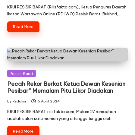
by
KRUI PESISIR BARAT (Rilisfakta.com), Ketua Pengurus Daerah
Ikatan Wartawan Online (PD IWO) Pesisir Barat, Bukhari,…
Read More
Posted
Pesisir Barat
in
Pecah Rekor Berkat Ketua Dewan Kesenian
Pesibar” Memalam Pitu Likor Diadakan
By
Redaksi
6 April 2024
Posted
by
KRUI PESISIR BARAT rilisfakta.com, Malam 27 ramadhan
adalah salah satu momen yang ditunggu tunggu oleh…
Read More