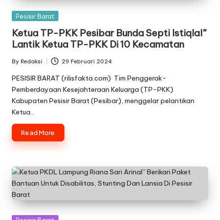
Posted
Pesisir Barat
in
Ketua TP-PKK Pesibar Bunda Septi Istiqlal”
Lantik Ketua TP-PKK Di 10 Kecamatan
By
Redaksi
29 Februari 2024
Posted
by
PESISIR BARAT (rilisfakta.com) Tim Penggerak-
Pemberdayaan Kesejahteraan Keluarga (TP-PKK)
Kabupaten Pesisir Barat (Pesibar), menggelar pelantikan
Ketua…
Read More
Posted