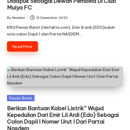
Didapuk Sebagai Dewan Pembina Di Club
Mulya FC
By
Redaksi
13 Desember 2023
Posted
by
KRUI Pesisir Barat (rilisfakta.com), Emir lil ardi (EDO)salah
satu calon Dapil 1 dari Partai NASDEM,…
Read More
Posted
Pesisir Barat
in
Berikan Bantuan Kabel Listrik” Wujud
Kepedulian Dari Emir Lil Ardi (Edo) Sebagai
Calon Dapil I Nomer Urut I Dari Partai
Nasdem