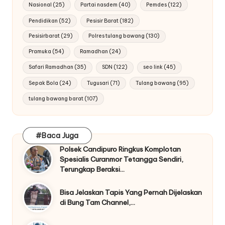
Nasional
(25)
Partai nasdem
(40)
Pemdes
(122)
Pendidikan
(52)
Pesisir Barat
(182)
Pesisirbarat
(29)
Polres tulang bawang
(130)
Pramuka
(54)
Ramadhan
(24)
Safari Ramadhan
(35)
SDN
(122)
seo link
(45)
Sepak Bola
(24)
Tugusari
(71)
Tulang bawang
(95)
tulang bawang barat
(107)
#Baca Juga
Polsek Candipuro Ringkus Komplotan
Spesialis Curanmor Tetangga Sendiri,
Terungkap Beraksi…
Bisa Jelaskan Tapis Yang Pernah Dijelaskan
di Bung Tam Channel,…