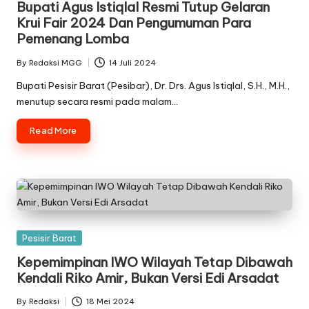
Bupati Agus Istiqlal Resmi Tutup Gelaran
Krui Fair 2024 Dan Pengumuman Para
Pemenang Lomba
By
Redaksi MGG
14 Juli 2024
Posted
by
Bupati Pesisir Barat (Pesibar), Dr. Drs. Agus Istiqlal, S.H., M.H.,
menutup secara resmi pada malam…
Read More
Posted
Pesisir Barat
in
Kepemimpinan IWO Wilayah Tetap Dibawah
Kendali Riko Amir, Bukan Versi Edi Arsadat
By
Redaksi
18 Mei 2024
Posted