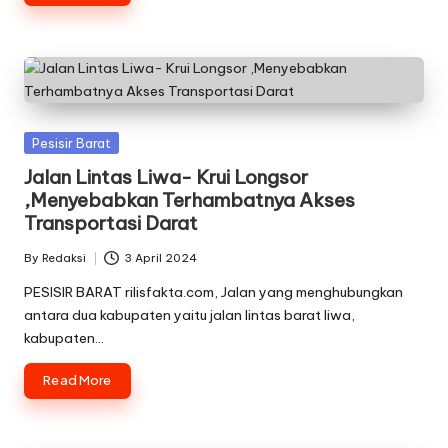
Posted
Pesisir Barat
in
Jalan Lintas Liwa- Krui Longsor
,Menyebabkan Terhambatnya Akses
Transportasi Darat
By
Redaksi
3 April 2024
Posted
by
PESISIR BARAT rilisfakta.com, Jalan yang menghubungkan
antara dua kabupaten yaitu jalan lintas barat liwa,
kabupaten…
Read More