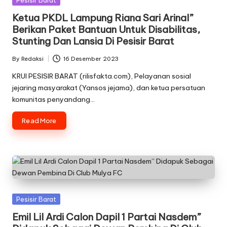
Pesisir Barat
in
Ketua PKDL Lampung Riana Sari Arinal”
Berikan Paket Bantuan Untuk Disabilitas,
Stunting Dan Lansia Di Pesisir Barat
By
Redaksi
16 Desember 2023
Posted
by
KRUI PESISIR BARAT (rilisfakta.com), Pelayanan sosial
jejaring masyarakat (Yansos jejama), dan ketua persatuan
komunitas penyandang…
Read More
Posted
Pesisir Barat
in
Emil Lil Ardi Calon Dapil 1 Partai Nasdem”