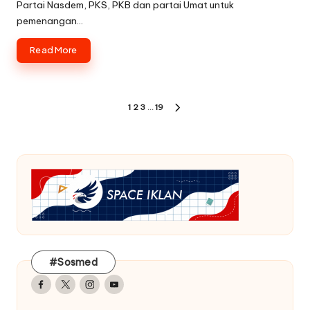
Partai Nasdem, PKS, PKB dan partai Umat untuk
pemenangan…
Read More
Paginasi
1
2
3
…
19
NEXT
pos
PAGE
#Sosmed
Facebook
Twitter
Instagram
Youtube