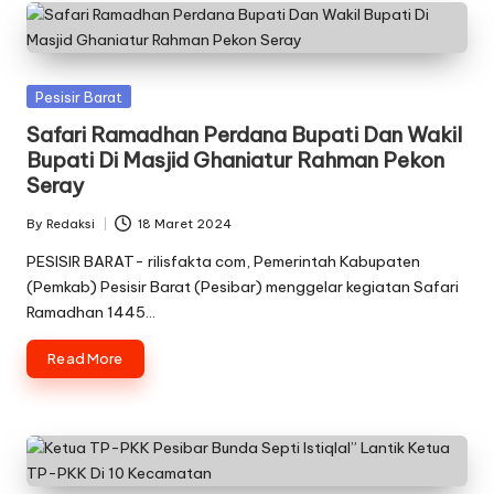
Posted
Pesisir Barat
in
Safari Ramadhan Perdana Bupati Dan Wakil
Bupati Di Masjid Ghaniatur Rahman Pekon
Seray
By
Redaksi
18 Maret 2024
Posted
by
PESISIR BARAT- rilisfakta com, Pemerintah Kabupaten
(Pemkab) Pesisir Barat (Pesibar) menggelar kegiatan Safari
Ramadhan 1445…
Read More