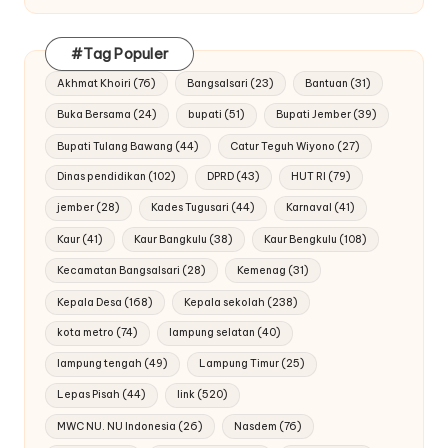
#Tag Populer
Akhmat Khoiri
(76)
Bangsalsari
(23)
Bantuan
(31)
Buka Bersama
(24)
bupati
(51)
Bupati Jember
(39)
Bupati Tulang Bawang
(44)
Catur Teguh Wiyono
(27)
Dinas pendidikan
(102)
DPRD
(43)
HUT RI
(79)
jember
(28)
Kades Tugusari
(44)
Karnaval
(41)
Kaur
(41)
Kaur Bangkulu
(38)
Kaur Bengkulu
(108)
Kecamatan Bangsalsari
(28)
Kemenag
(31)
Kepala Desa
(168)
Kepala sekolah
(238)
kota metro
(74)
lampung selatan
(40)
lampung tengah
(49)
Lampung Timur
(25)
Lepas Pisah
(44)
link
(520)
MWC NU. NU Indonesia
(26)
Nasdem
(76)