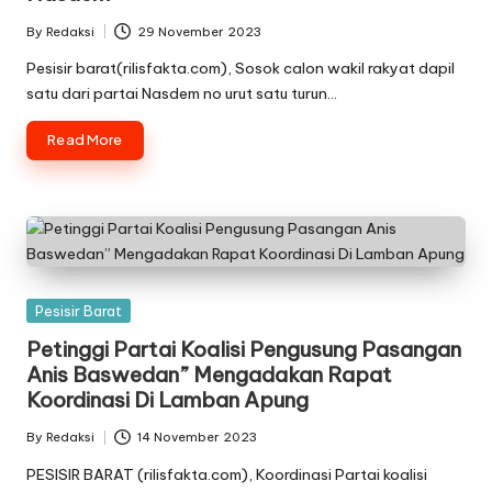
By
Redaksi
29 November 2023
Posted
by
Pesisir barat(rilisfakta.com), Sosok calon wakil rakyat dapil
satu dari partai Nasdem no urut satu turun…
Read More
Posted
Pesisir Barat
in
Petinggi Partai Koalisi Pengusung Pasangan
Anis Baswedan” Mengadakan Rapat
Koordinasi Di Lamban Apung
By
Redaksi
14 November 2023
Posted
by
PESISIR BARAT (rilisfakta.com), Koordinasi Partai koalisi