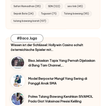
Safari Ramadhan
(35)
SDN
(122)
seo link
(45)
Sepak Bola
(24)
Tugusari
(71)
Tulang bawang
(95)
tulang bawang barat
(107)
#Baca Juga
Wissen ist der Schlüssel: Hollywin Casino schult
österreichische Spieler mit…
Bisa Jelaskan Tapis Yang Pernah Dijelaskan
di Bung Tam Channel,…
Model Berpostur Mungil Yang Sering di
Panggil Anak SMA
Polres Tulang Bawang Kerahkan SIVAMOL
Pada Giat Vaksinasi Presisi Keliling