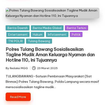
Posted
Berita Daerah
Berita Media Global
Berita Terkini
in
Entertaiment
Hukum
Infotainment
Politik
TNI POLRI
Tulang Bawang
Polres Tulang Bawang Sosialisasikan
Tagline Mudik Aman Keluarga Nyaman dan
Hotline 110, Ini Tujuannya
By
Redaksi MGG
23 Maret 2025
Posted
by
TULANGBAWANG–Satuan Pembinaan Masyarakat (Sat
Binmas) Polres Tulang Bawang, Polda Lampung secara masif
mensosialisasikan tagline mudik…
Read More