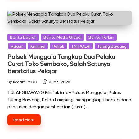
Posted
Berita Daerah
Berita Media Global
Berita Terkini
in
Hukum
Kriminal
Politik
TNI POLRI
Tulang Bawang
Polsek Menggala Tangkap Dua Pelaku
Curat Toko Sembako, Salah Satunya
Berstatus Pelajar
By
Redaksi MGG
31 Mei 2025
Posted
by
TULANGBAWANG Rilisfakta.Id–Polsek Menggala, Polres
Tulang Bawang, Polda Lampung, mengungkap tindak pidana
pencurian dengan pemberatan (curat)…
Read More