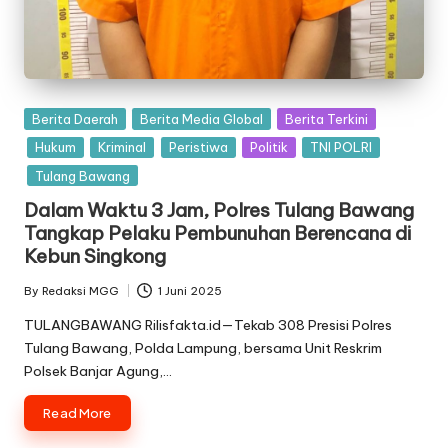
Posted
Berita Daerah
Berita Media Global
Berita Terkini
in
Hukum
Kriminal
Peristiwa
Politik
TNI POLRI
Tulang Bawang
Dalam Waktu 3 Jam, Polres Tulang Bawang
Tangkap Pelaku Pembunuhan Berencana di
Kebun Singkong
By
Redaksi MGG
1 Juni 2025
Posted
by
TULANGBAWANG Rilisfakta.id—Tekab 308 Presisi Polres
Tulang Bawang, Polda Lampung, bersama Unit Reskrim
Polsek Banjar Agung,…
Read More