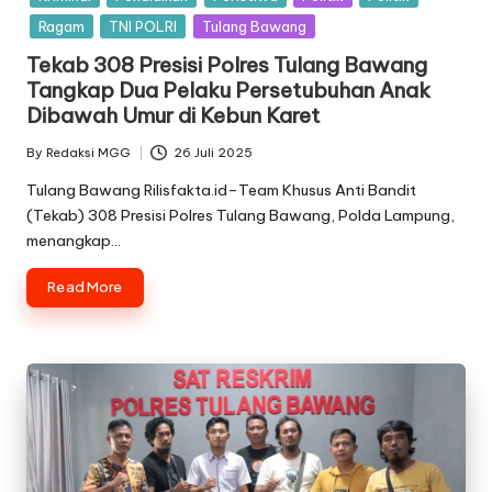
Ragam
TNI POLRI
Tulang Bawang
Tekab 308 Presisi Polres Tulang Bawang
Tangkap Dua Pelaku Persetubuhan Anak
Dibawah Umur di Kebun Karet
By
Redaksi MGG
26 Juli 2025
Posted
by
Tulang Bawang Rilisfakta.id–Team Khusus Anti Bandit
(Tekab) 308 Presisi Polres Tulang Bawang, Polda Lampung,
menangkap…
Read More