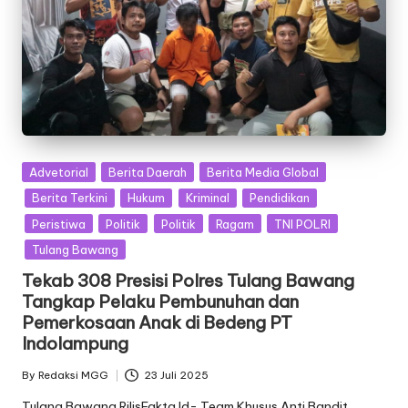
Posted
Advetorial
Berita Daerah
Berita Media Global
in
Berita Terkini
Hukum
Kriminal
Pendidikan
Peristiwa
Politik
Politik
Ragam
TNI POLRI
Tulang Bawang
Tekab 308 Presisi Polres Tulang Bawang
Tangkap Pelaku Pembunuhan dan
Pemerkosaan Anak di Bedeng PT
Indolampung
By
Redaksi MGG
23 Juli 2025
Posted
by
Tulang Bawang RilisFakta.Id- Team Khusus Anti Bandit