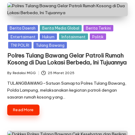
Posted
Berita Daerah
Berita Media Global
Berita Terkini
in
Entertaiment
Hukum
Infotainment
Politik
TNI POLRI
Tulang Bawang
Polres Tulang Bawang Gelar Patroli Rumah
Kosong di Dua Lokasi Berbeda, Ini Tujuannya
By
Redaksi MGG
25 Maret 2025
Posted
by
TULANGBAWANG–Satuan Samapta Polres Tulang Bawang,
Polda Lampung, melaksanakan kegiatan patroli dengan
sasaran rumah kosong yang…
Read More