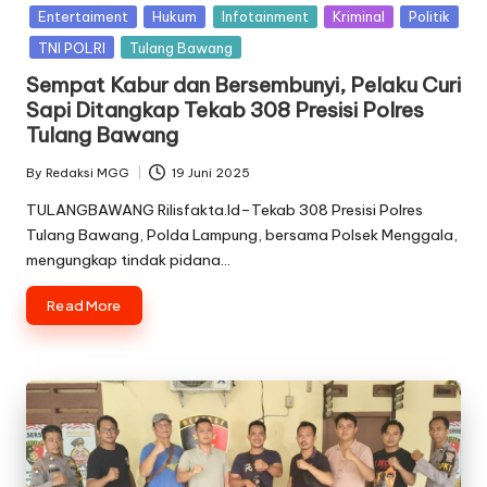
in
Entertaiment
Hukum
Infotainment
Kriminal
Politik
TNI POLRI
Tulang Bawang
Sempat Kabur dan Bersembunyi, Pelaku Curi
Sapi Ditangkap Tekab 308 Presisi Polres
Tulang Bawang
By
Redaksi MGG
19 Juni 2025
Posted
by
TULANGBAWANG Rilisfakta.Id–Tekab 308 Presisi Polres
Tulang Bawang, Polda Lampung, bersama Polsek Menggala,
mengungkap tindak pidana…
Read More