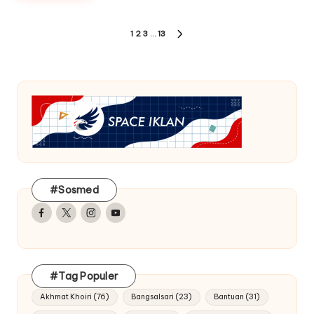
Paginasi
1
2
3
…
13
NEXT
pos
PAGE
#Sosmed
Facebook
Twitter
Instagram
Youtube
#Tag Populer
Akhmat Khoiri
(76)
Bangsalsari
(23)
Bantuan
(31)