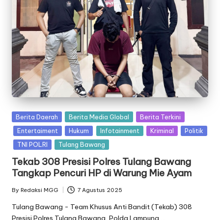
Posted
Berita Daerah
Berita Media Global
Berita Terkini
in
Entertaiment
Hukum
Infotainment
Kriminal
Politik
TNI POLRI
Tulang Bawang
Tekab 308 Presisi Polres Tulang Bawang
Tangkap Pencuri HP di Warung Mie Ayam
By
Redaksi MGG
7 Agustus 2025
Posted
by
Tulang Bawang - Team Khusus Anti Bandit (Tekab) 308
Presisi Polres Tulang Bawang, Polda Lampung,…