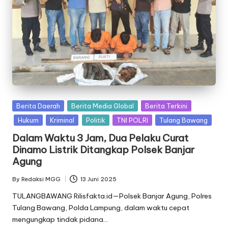
Posted
Berita Daerah
Berita Media Global
Berita Terkini
in
Hukum
Kriminal
Politik
TNI POLRI
Tulang Bawang
Dalam Waktu 3 Jam, Dua Pelaku Curat
Dinamo Listrik Ditangkap Polsek Banjar
Agung
By
Redaksi MGG
13 Juni 2025
Posted
by
TULANGBAWANG Rilisfakta.id—Polsek Banjar Agung, Polres
Tulang Bawang, Polda Lampung, dalam waktu cepat
mengungkap tindak pidana…