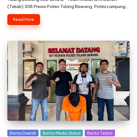
(Tekab) 308 Presisi Polres Tulang Bawang, Polda Lampung,…
Read More
Posted
Berita Daerah
Berita Media Global
Berita Terkini