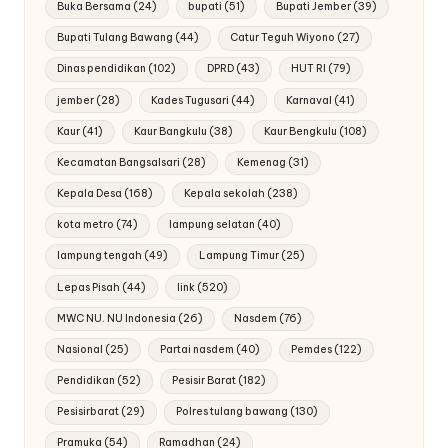
Buka Bersama
(24)
bupati
(51)
Bupati Jember
(39)
Bupati Tulang Bawang
(44)
Catur Teguh Wiyono
(27)
Dinas pendidikan
(102)
DPRD
(43)
HUT RI
(79)
jember
(28)
Kades Tugusari
(44)
Karnaval
(41)
Kaur
(41)
Kaur Bangkulu
(38)
Kaur Bengkulu
(108)
Kecamatan Bangsalsari
(28)
Kemenag
(31)
Kepala Desa
(168)
Kepala sekolah
(238)
kota metro
(74)
lampung selatan
(40)
lampung tengah
(49)
Lampung Timur
(25)
Lepas Pisah
(44)
link
(520)
MWC NU. NU Indonesia
(26)
Nasdem
(76)
Nasional
(25)
Partai nasdem
(40)
Pemdes
(122)
Pendidikan
(52)
Pesisir Barat
(182)
Pesisirbarat
(29)
Polres tulang bawang
(130)
Pramuka
(54)
Ramadhan
(24)