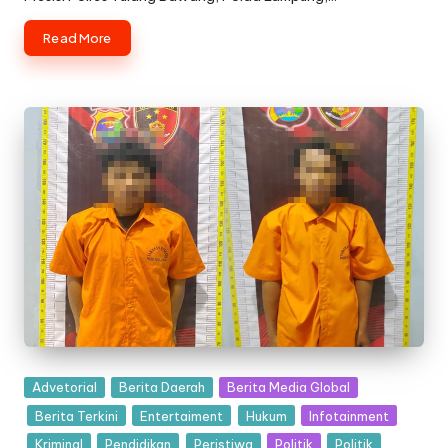
Read More
Posted
Advetorial
Berita Daerah
Berita Media Global
in
Berita Terkini
Entertaiment
Hukum
Infotainment
Kriminal
Pendidikan
Peristiwa
Politik
Politik