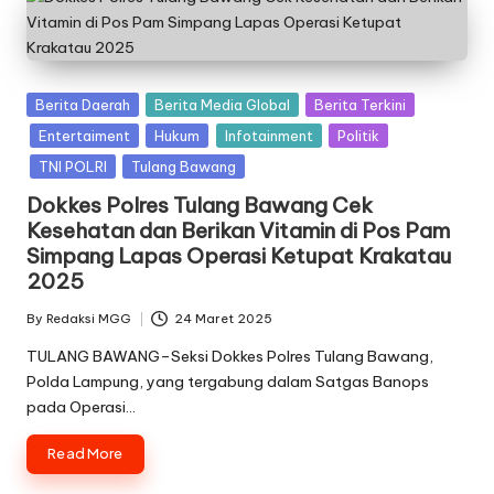
Posted
Berita Daerah
Berita Media Global
Berita Terkini
in
Entertaiment
Hukum
Infotainment
Politik
TNI POLRI
Tulang Bawang
Dokkes Polres Tulang Bawang Cek
Kesehatan dan Berikan Vitamin di Pos Pam
Simpang Lapas Operasi Ketupat Krakatau
2025
By
Redaksi MGG
24 Maret 2025
Posted
by
TULANG BAWANG–Seksi Dokkes Polres Tulang Bawang,
Polda Lampung, yang tergabung dalam Satgas Banops
pada Operasi…
Read More