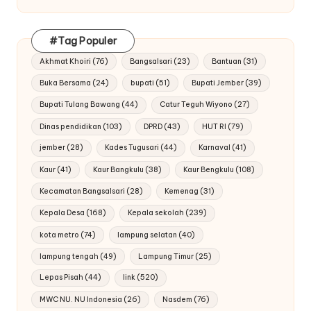
#Tag Populer
Akhmat Khoiri
(76)
Bangsalsari
(23)
Bantuan
(31)
Buka Bersama
(24)
bupati
(51)
Bupati Jember
(39)
Bupati Tulang Bawang
(44)
Catur Teguh Wiyono
(27)
Dinas pendidikan
(103)
DPRD
(43)
HUT RI
(79)
jember
(28)
Kades Tugusari
(44)
Karnaval
(41)
Kaur
(41)
Kaur Bangkulu
(38)
Kaur Bengkulu
(108)
Kecamatan Bangsalsari
(28)
Kemenag
(31)
Kepala Desa
(168)
Kepala sekolah
(239)
kota metro
(74)
lampung selatan
(40)
lampung tengah
(49)
Lampung Timur
(25)
Lepas Pisah
(44)
link
(520)
MWC NU. NU Indonesia
(26)
Nasdem
(76)