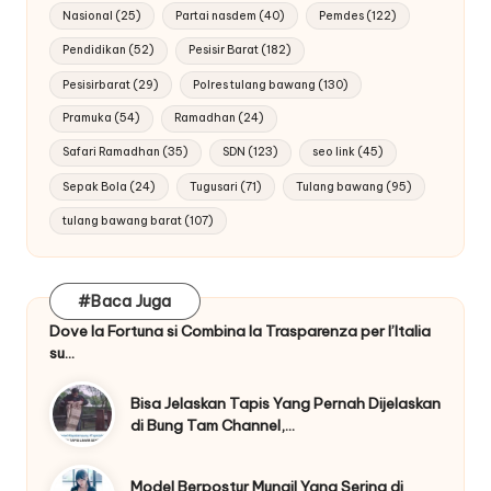
Nasional
(25)
Partai nasdem
(40)
Pemdes
(122)
Pendidikan
(52)
Pesisir Barat
(182)
Pesisirbarat
(29)
Polres tulang bawang
(130)
Pramuka
(54)
Ramadhan
(24)
Safari Ramadhan
(35)
SDN
(123)
seo link
(45)
Sepak Bola
(24)
Tugusari
(71)
Tulang bawang
(95)
tulang bawang barat
(107)
#Baca Juga
Dove la Fortuna si Combina la Trasparenza per l’Italia
su…
Bisa Jelaskan Tapis Yang Pernah Dijelaskan
di Bung Tam Channel,…
Model Berpostur Mungil Yang Sering di