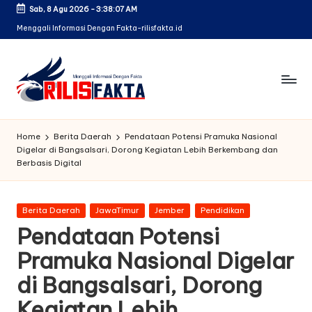
Sab, 8 Agu 2026
-
3:38:08 AM
Skip
Menggali Informasi Dengan Fakta-rilisfakta.id
to
content
Home
Berita Daerah
Pendataan Potensi Pramuka Nasional
Digelar di Bangsalsari, Dorong Kegiatan Lebih Berkembang dan
Berbasis Digital
Posted
Berita Daerah
JawaTimur
Jember
Pendidikan
in
Pendataan Potensi
Pramuka Nasional Digelar
di Bangsalsari, Dorong
Kegiatan Lebih