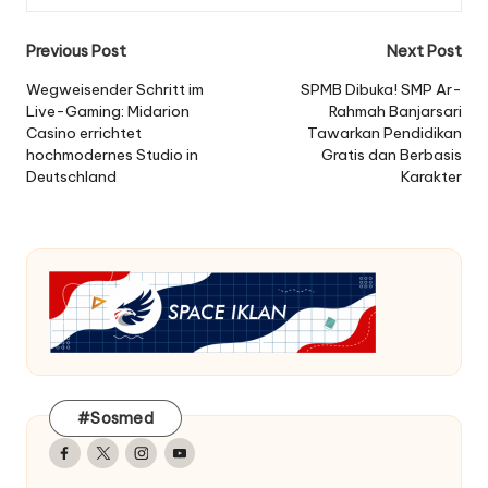
Post
Previous Post
Next Post
navigation
Wegweisender Schritt im
SPMB Dibuka! SMP Ar-
Live-Gaming: Midarion
Rahmah Banjarsari
Casino errichtet
Tawarkan Pendidikan
hochmodernes Studio in
Gratis dan Berbasis
Deutschland
Karakter
#Sosmed
Facebook
Twitter
Instagram
Youtube