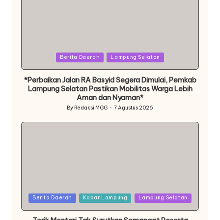
Posted
Berita Daerah
Lampung Selatan
in
*Perbaikan Jalan RA Basyid Segera Dimulai, Pemkab
Lampung Selatan Pastikan Mobilitas Warga Lebih
Aman dan Nyaman*
By
Redaksi MGG
7 Agustus 2026
Posted
by
Posted
Berita Daerah
Kabar Lampung
Lampung Selatan
in