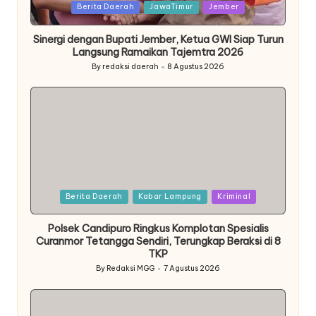
Posted
Berita Daerah
JawaTimur
Jember
in
Sinergi dengan Bupati Jember, Ketua GWI Siap Turun
Langsung Ramaikan Tajemtra 2026
By
redaksi daerah
8 Agustus 2026
Posted
by
Posted
Berita Daerah
Kabar Lampung
Kriminal
in
Polsek Candipuro Ringkus Komplotan Spesialis
Curanmor Tetangga Sendiri, Terungkap Beraksi di 8
TKP
By
Redaksi MGG
7 Agustus 2026
Posted
by