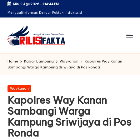
Min, 9 Agu 2026
-
1:14:45 PM
Skip
Menggali Informasi Dengan Fakta-rilisfakta.id
to
content
Home
Kabar Lampung
Waykanan
Kapolres Way Kanan
Sambangi Warga Kampung Sriwijaya di Pos Ronda
Posted
Waykanan
in
Kapolres Way Kanan
Sambangi Warga
Kampung Sriwijaya di Pos
Ronda