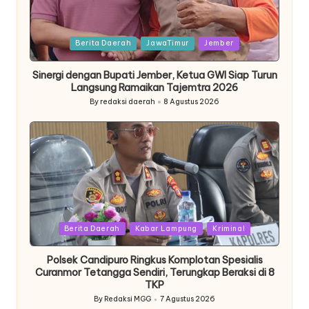
Posted
Berita Daerah
JawaTimur
Jember
in
Sinergi dengan Bupati Jember, Ketua GWI Siap Turun
Langsung Ramaikan Tajemtra 2026
By
redaksi daerah
8 Agustus 2026
Posted
by
Posted
Berita Daerah
Kabar Lampung
Kriminal
in
Polsek Candipuro Ringkus Komplotan Spesialis
Curanmor Tetangga Sendiri, Terungkap Beraksi di 8
TKP
By
Redaksi MGG
7 Agustus 2026
Posted