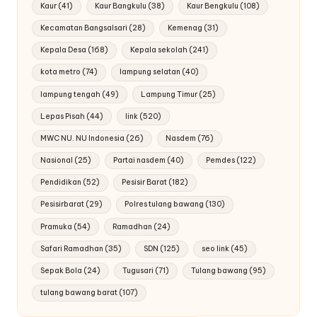
Kaur
(41)
Kaur Bangkulu
(38)
Kaur Bengkulu
(108)
Kecamatan Bangsalsari
(28)
Kemenag
(31)
Kepala Desa
(168)
Kepala sekolah
(241)
kota metro
(74)
lampung selatan
(40)
lampung tengah
(49)
Lampung Timur
(25)
Lepas Pisah
(44)
link
(520)
MWC NU. NU Indonesia
(26)
Nasdem
(76)
Nasional
(25)
Partai nasdem
(40)
Pemdes
(122)
Pendidikan
(52)
Pesisir Barat
(182)
Pesisirbarat
(29)
Polres tulang bawang
(130)
Pramuka
(54)
Ramadhan
(24)
Safari Ramadhan
(35)
SDN
(125)
seo link
(45)
Sepak Bola
(24)
Tugusari
(71)
Tulang bawang
(95)
tulang bawang barat
(107)