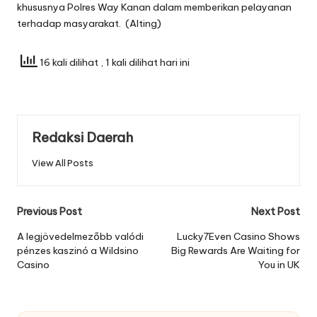
khususnya Polres Way Kanan dalam memberikan pelayanan
terhadap masyarakat. (Alting)
16 kali dilihat
, 1 kali dilihat hari ini
Redaksi Daerah
View All Posts
Post
Previous Post
Next Post
navigation
A legjövedelmezőbb valódi
Lucky7Even Casino Shows
pénzes kaszinó a Wildsino
Big Rewards Are Waiting for
Casino
You in UK