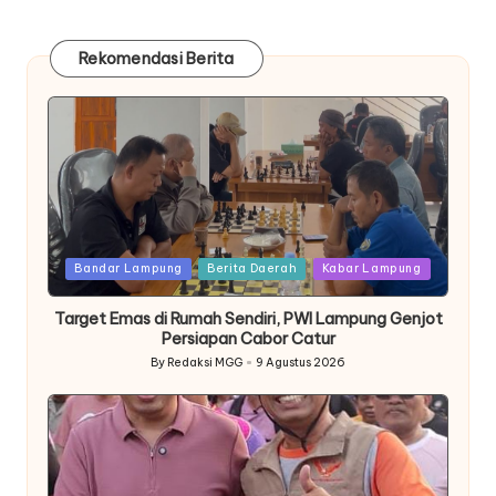
Rekomendasi Berita
Posted
Bandar Lampung
Berita Daerah
Kabar Lampung
in
Target Emas di Rumah Sendiri, PWI Lampung Genjot
Persiapan Cabor Catur
By
Redaksi MGG
9 Agustus 2026
Posted
by