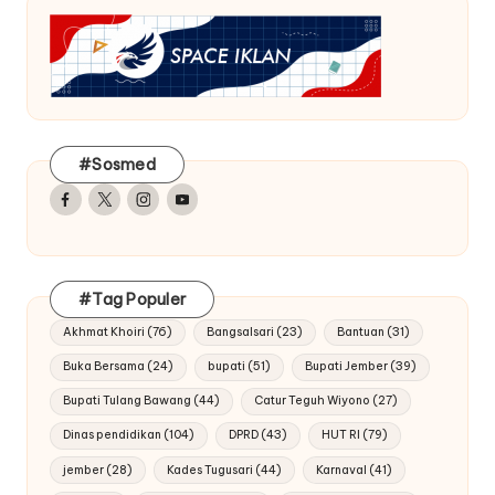
#Sosmed
Facebook
Twitter
Instagram
Youtube
#Tag Populer
Akhmat Khoiri
(76)
Bangsalsari
(23)
Bantuan
(31)
Buka Bersama
(24)
bupati
(51)
Bupati Jember
(39)
Bupati Tulang Bawang
(44)
Catur Teguh Wiyono
(27)
Dinas pendidikan
(104)
DPRD
(43)
HUT RI
(79)
jember
(28)
Kades Tugusari
(44)
Karnaval
(41)