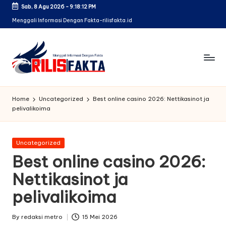
Sab, 8 Agu 2026
-
9:18:13 PM
Skip
Menggali Informasi Dengan Fakta-rilisfakta.id
to
content
Home
Uncategorized
Best online casino 2026: Nettikasinot ja
pelivalikoima
Posted
Uncategorized
in
Best online casino 2026:
Nettikasinot ja
pelivalikoima
By
redaksi metro
15 Mei 2026
Posted