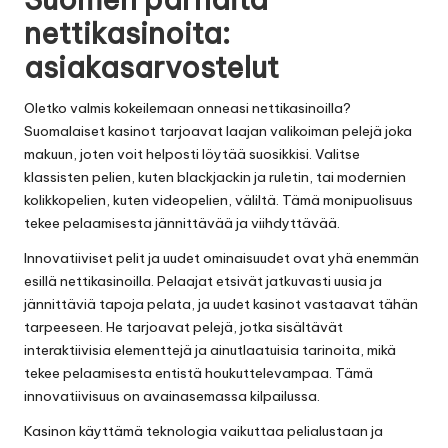
nettikasinoita:
asiakasarvostelut
Oletko valmis kokeilemaan onneasi nettikasinoilla?
Suomalaiset kasinot tarjoavat laajan valikoiman pelejä joka
makuun, joten voit helposti löytää suosikkisi. Valitse
klassisten pelien, kuten blackjackin ja ruletin, tai modernien
kolikkopelien, kuten videopelien, väliltä. Tämä monipuolisuus
tekee pelaamisesta jännittävää ja viihdyttävää.
Innovatiiviset pelit ja uudet ominaisuudet ovat yhä enemmän
esillä nettikasinoilla. Pelaajat etsivät jatkuvasti uusia ja
jännittäviä tapoja pelata, ja uudet kasinot vastaavat tähän
tarpeeseen. He tarjoavat pelejä, jotka sisältävät
interaktiivisia elementtejä ja ainutlaatuisia tarinoita, mikä
tekee pelaamisesta entistä houkuttelevampaa. Tämä
innovatiivisuus on avainasemassa kilpailussa.
Kasinon käyttämä teknologia vaikuttaa pelialustaan ja