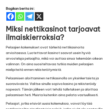
by
Bagikan berita ini :
Miksi nettikasinot tarjoavat
ilmaiskierroksia?
Pelaajien kokemukset ovat tärkeitä nettikasinoita
arvioitaessa. Luotettavat kasinot saavat usein hyviä
arvosteluja pelaajilta, mikä voi auttaa sinua tekemään oikean
valinnan. On aina suositeltavaa tutkia muiden pelaajien
mielipiteitä ennen rekisteröitymistä.
Pelaamisen aloittaminen nettikasinolla on yksinkertaista ja
suoraviivaista. Valitse sinulle sopiva kasino ja rekisteröidy
nopeasti. Tämän jälkeen voit tehdä talletuksen ja aloittaa
pelaamisen heti. Muista kuitenkin aina pelata vastuullisesti.
Pelaajat, jotka etsivät uusia kokemuksia, voivat löytää