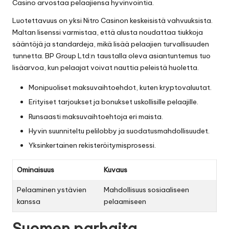
Casino arvostaa pelaajiensa hyvinvointia.
Luotettavuus on yksi Nitro Casinon keskeisistä vahvuuksista.
Maltan lisenssi varmistaa, että alusta noudattaa tiukkoja
sääntöjä ja standardeja, mikä lisää pelaajien turvallisuuden
tunnetta. BP Group Ltd:n taustalla oleva asiantuntemus tuo
lisäarvoa, kun pelaajat voivat nauttia peleistä huoletta.
Monipuoliset maksuvaihtoehdot, kuten kryptovaluutat.
Erityiset tarjoukset ja bonukset uskollisille pelaajille.
Runsaasti maksuvaihtoehtoja eri maista.
Hyvin suunniteltu pelilobby ja suodatusmahdollisuudet.
Yksinkertainen rekisteröitymisprosessi.
Ominaisuus
Kuvaus
Pelaaminen ystävien
Mahdollisuus sosiaaliseen
kanssa
pelaamiseen
Suomen parhaita