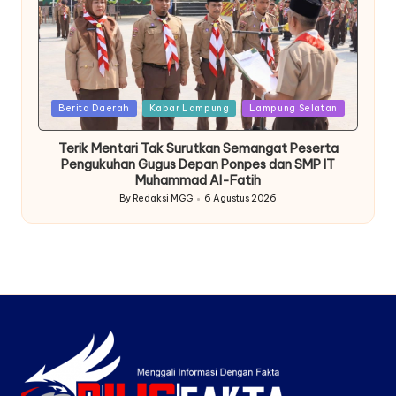
Posted
Berita Daerah
Kabar Lampung
Lampung Selatan
in
Terik Mentari Tak Surutkan Semangat Peserta
Pengukuhan Gugus Depan Ponpes dan SMP IT
Muhammad Al-Fatih
By
Redaksi MGG
6 Agustus 2026
Posted
by