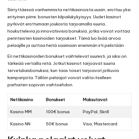
Siirryttäessä vanhemmista nettikasinoista uusiin, erottuu yksi
erityinen piirre: bonusten kilpailukykyisyys. Uudet kasinot
pyrkivät erottumaan joukosta tarjoamalla suuria,
houkuttelevia ja innovatiivisia bonuksia, jotka voivat voittaa
perinteisten kasinoiden tarjoukset. Tämä luo lisää arvoa
pelaajille ja auttaa heitä saamaan enemmän irti pelistään.
Eri nettikasinoiden bonukset vaihtelevat suuresti, ja siksi on
tärkeää vertailla niitä. Jotkut kasinot tarjoavat suuria
tervetuliaisbonuksia, kun taas toiset tarjoavat jatkuvia
kampanjoita. Tällöin pelaajat voivat valita itselleen
parhaiten sopivan vaihtoehdon.
Nettikasino
Bonukset
Maksutavat
Kasino MM
100€ bonus
PayPal, Skrill
Kasino NN
50€ bonus
Visa, Mastercard