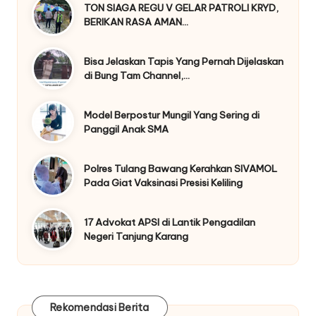
TON SIAGA REGU V GELAR PATROLI KRYD,
BERIKAN RASA AMAN…
Bisa Jelaskan Tapis Yang Pernah Dijelaskan
di Bung Tam Channel,…
Model Berpostur Mungil Yang Sering di
Panggil Anak SMA
Polres Tulang Bawang Kerahkan SIVAMOL
Pada Giat Vaksinasi Presisi Keliling
17 Advokat APSI di Lantik Pengadilan
Negeri Tanjung Karang
Rekomendasi Berita