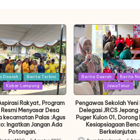
Posted
a Daerah
Berita Terkini
Berita Daerah
Berita N
in
Kabar Lampung
JawaTimur
spirasi Rakyat, Program
Pengawas Sekolah Yeni
 Resmi Menyasar Desa
Delegasi JRCS Jepang 
a kecamatan Palas :Agus
Puger Kulon 01, Dorong 
o: Ingatkan Jangan Ada
Kesiapsiagaan Ben
Potongan.
Berkelanjutan