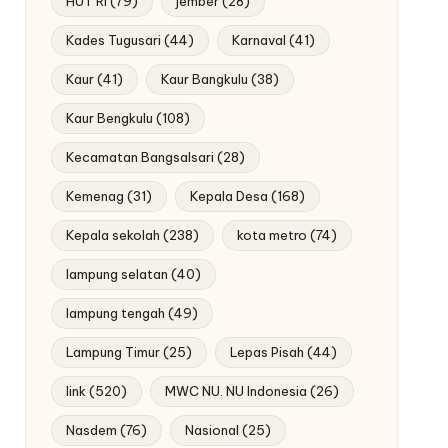
HUT RI
(79)
jember
(28)
Kades Tugusari
(44)
Karnaval
(41)
Kaur
(41)
Kaur Bangkulu
(38)
Kaur Bengkulu
(108)
Kecamatan Bangsalsari
(28)
Kemenag
(31)
Kepala Desa
(168)
Kepala sekolah
(238)
kota metro
(74)
lampung selatan
(40)
lampung tengah
(49)
Lampung Timur
(25)
Lepas Pisah
(44)
link
(520)
MWC NU. NU Indonesia
(26)
Nasdem
(76)
Nasional
(25)