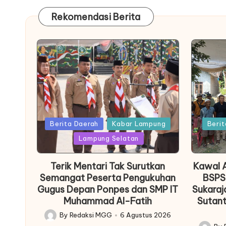
Rekomendasi Berita
Posted
Posted
Berita Daerah
Kabar Lampung
Berit
in
in
Lampung Selatan
Terik Mentari Tak Surutkan
Kawal A
Semangat Peserta Pengukuhan
BSPS
Gugus Depan Ponpes dan SMP IT
Sukaraj
Muhammad Al-Fatih
Sutant
By
Redaksi MGG
6 Agustus 2026
Posted