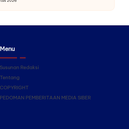
stus 2026
by
Menu
Susunan Redaksi
Tentang
COPYRIGHT
PEDOMAN PEMBERITAAN MEDIA SIBER