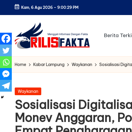
Kam, 6 Agu 2026
-
9:00:30 PM
Skip
to
content
Berita Terki
Home
Kabar Lampung
Waykanan
Sosialisasi Dig
Posted
Waykanan
in
Sosialisasi Digitali
Monev Anggaran, Po
Empat Penghargaan