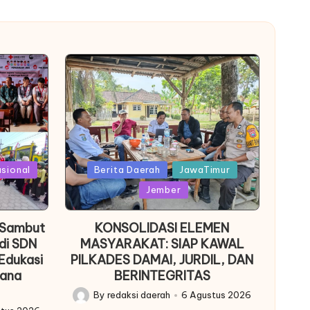
Posted
asional
Berita Daerah
JawaTimur
in
Jember
 Sambut
KONSOLIDASI ELEMEN
di SDN
MASYARAKAT: SIAP KAWAL
Edukasi
PILKADES DAMAI, JURDIL, DAN
cana
BERINTEGRITAS
By
redaksi daerah
6 Agustus 2026
Posted