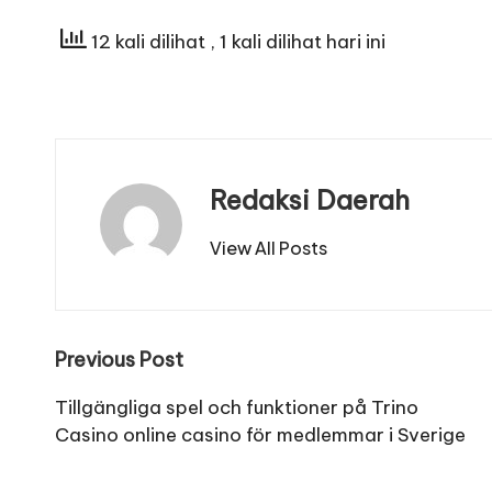
12 kali dilihat
, 1 kali dilihat hari ini
Redaksi Daerah
View All Posts
Post
Previous Post
navigation
Tillgängliga spel och funktioner på Trino
Casino online casino för medlemmar i Sverige