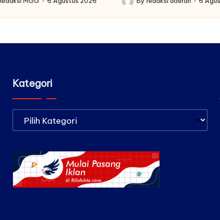
Redaksi MGG
6 Agustus 2026
By
redaksi daerah
6 Agu
Posted
by
Kategori
Kategori