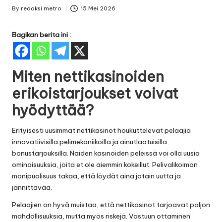
By
redaksi metro
15 Mei 2026
Posted
by
Bagikan berita ini :
Miten nettikasinoiden
erikoistarjoukset voivat
hyödyttää?
Erityisesti uusimmat nettikasinot houkuttelevat pelaajia
innovatiivisilla pelimekaniikoilla ja ainutlaatuisilla
bonustarjouksilla. Näiden kasinoiden peleissä voi olla uusia
ominaisuuksia, joita et ole aiemmin kokeillut. Pelivalikoiman
monipuolisuus takaa, että löydät aina jotain uutta ja
jännittävää.
Pelaajien on hyvä muistaa, että nettikasinot tarjoavat paljon
mahdollisuuksia, mutta myös riskejä. Vastuun ottaminen