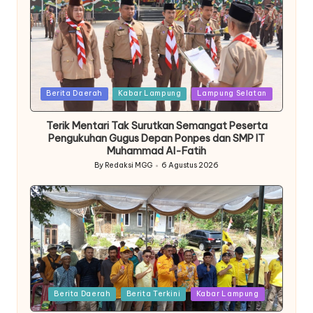
Posted
Berita Daerah
Kabar Lampung
Lampung Selatan
in
Terik Mentari Tak Surutkan Semangat Peserta
Pengukuhan Gugus Depan Ponpes dan SMP IT
Muhammad Al-Fatih
By
Redaksi MGG
6 Agustus 2026
Posted
by
Posted
Berita Daerah
Berita Terkini
Kabar Lampung
in