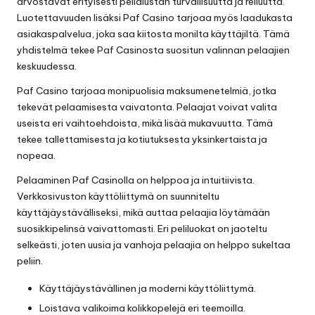
arvostavat erityisesti pelialustan turvallisuutta ja reiluutta.
Luotettavuuden lisäksi Paf Casino tarjoaa myös laadukasta
asiakaspalvelua, joka saa kiitosta monilta käyttäjiltä. Tämä
yhdistelmä tekee Paf Casinosta suositun valinnan pelaajien
keskuudessa.
Paf Casino tarjoaa monipuolisia maksumenetelmiä, jotka
tekevät pelaamisesta vaivatonta. Pelaajat voivat valita
useista eri vaihtoehdoista, mikä lisää mukavuutta. Tämä
tekee tallettamisesta ja kotiutuksesta yksinkertaista ja
nopeaa.
Pelaaminen Paf Casinolla on helppoa ja intuitiivista.
Verkkosivuston käyttöliittymä on suunniteltu
käyttäjäystävälliseksi, mikä auttaa pelaajia löytämään
suosikkipelinsä vaivattomasti. Eri peliluokat on jaoteltu
selkeästi, joten uusia ja vanhoja pelaajia on helppo sukeltaa
peliin.
Käyttäjäystävällinen ja moderni käyttöliittymä.
Loistava valikoima kolikkopelejä eri teemoilla.