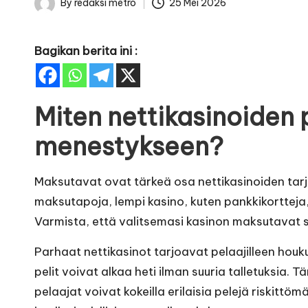
By
redaksi metro
25 Mei 2026
Posted
by
Bagikan berita ini :
Miten nettikasinoiden 
menestykseen?
Maksutavat ovat tärkeä osa nettikasinoiden tarj
maksutapoja,
lempi kasino
, kuten pankkikortteja
Varmista, että valitsemasi kasinon maksutavat so
Parhaat nettikasinot tarjoavat pelaajilleen houku
pelit voivat alkaa heti ilman suuria talletuksia.
pelaajat voivat kokeilla erilaisia pelejä riskittöm