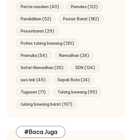
Partai nasdem
(40)
Pemdes
(122)
Pendidikan
(52)
Pesisir Barat
(182)
Pesisirbarat
(29)
Polres tulang bawang
(130)
Pramuka
(54)
Ramadhan
(24)
Safari Ramadhan
(35)
SDN
(124)
seo link
(45)
Sepak Bola
(24)
Tugusari
(71)
Tulang bawang
(95)
tulang bawang barat
(107)
#Baca Juga