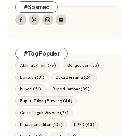
#Sosmed
Facebook
Twitter
Instagram
Youtube
#Tag Populer
Akhmat Khoiri
(76)
Bangsalsari
(23)
Bantuan
(31)
Buka Bersama
(24)
bupati
(51)
Bupati Jember
(39)
Bupati Tulang Bawang
(44)
Catur Teguh Wiyono
(27)
Dinas pendidikan
(103)
DPRD
(43)