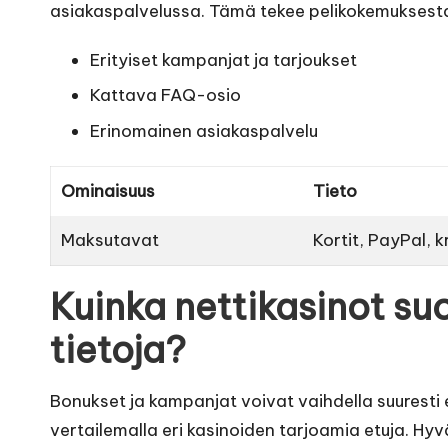
asiakaspalvelussa. Tämä tekee pelikokemuksest
Erityiset kampanjat ja tarjoukset
Kattava FAQ-osio
Erinomainen asiakaspalvelu
Ominaisuus
Tieto
Maksutavat
Kortit, PayPal, 
Kuinka nettikasinot su
tietoja?
Bonukset ja kampanjat voivat vaihdella suuresti e
vertailemalla eri kasinoiden tarjoamia etuja. H