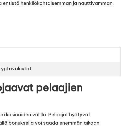
a entistä henkilökohtaisemman ja nauttivamman.
kryptovaluutat
ojaavat pelaajien
ri kasinoiden välillä. Pelaajat hyötyvät
yvällä bonuksella voi saada enemmän aikaan