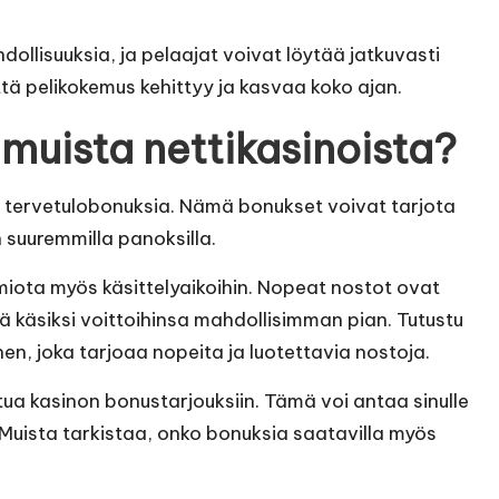
llisuuksia, ja pelaajat voivat löytää jatkuvasti
ttä pelikokemus kehittyy ja kasvaa koko ajan.
muista nettikasinoista?
ä tervetulobonuksia. Nämä bonukset voivat tarjota
 suuremmilla panoksilla.
miota myös käsittelyaikoihin. Nopeat nostot ovat
stä käsiksi voittoihinsa mahdollisimman pian. Tutustu
nen, joka tarjoaa nopeita ja luotettavia nostoja.
ua kasinon bonustarjouksiin. Tämä voi antaa sinulle
uista tarkistaa, onko bonuksia saatavilla myös