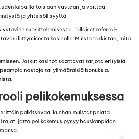
uuden kilpailla toisiaan vastaan ja voittaa
itystä ja yhteisöllisyyttä.
 ystävien suosittelemisesta. Tällaiset referral-
väsi liittymisestä kasinolle. Muista tarkistaa, mitä
seen. Jotkut kasinot saattavat tarjota erityisiä
nopeampia nostoja tai ylimääräisiä bonuksia.
istä.
rooli pelikokemuksessa
 erittäin palkitsevaa, kunhan muistat pelata
lesi rajat, jotta pelikokemus pysyy hauskanpidon
emassa.