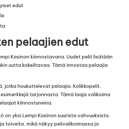
yiset edut
le
lta
ten pelaajien edut
 Lempi Kasinon kiinnostavana. Uudet pelit lisätään
takin uutta kokeiltavaa. Tämä innostaa pelaajia
, jotka houkuttelevat pelaajia. Kolikkopelit,
a esimerkkejä tarjonnasta. Tämä laaja valikoima
pelaajat kiinnostuneina.
ältö on yksi Lempi Kasinon suurista vahvuuksista.
ja toiveita, mikä näkyy pelivalikoimassa ja