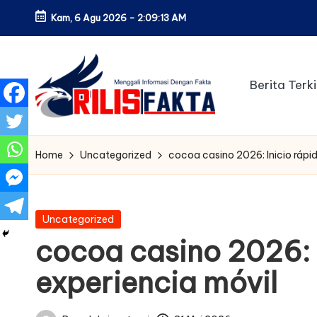
Kam, 6 Agu 2026
-
2:09:14 AM
Skip
to
content
Berita Terki
Home
Uncategorized
cocoa casino 2026: Inicio rápid
Posted
Uncategorized
in
cocoa casino 2026: I
experiencia móvil