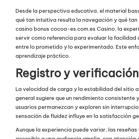
Desde la perspectiva educativa, el material ba
qué tan intuitiva resulta la navegación y qué tan
casino bonus cocoa-es.com.es
Casino, la exper
servir como referencia para evaluar la facilidad
entre lo prometido y lo experimentado. Este enfo
aprendizaje práctico.
Registro y verificació
La velocidad de carga y la estabilidad del sitio 
general sugiere que un rendimiento consistente 
usuarios permanezcan y exploren sin interrupcio
sensación de fluidez influye en la satisfacción ge
Aunque la experiencia puede variar, las reseña
accesible a una audiencia amplia, con atención a