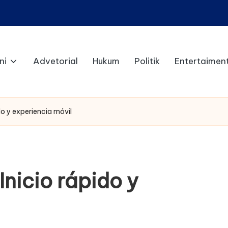
ni
Advetorial
Hukum
Politik
Entertaimen
o y experiencia móvil
nicio rápido y