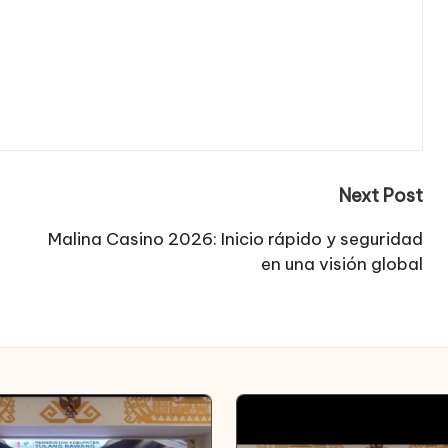
Next Post
Malina Casino 2026: Inicio rápido y seguridad
en una visión global