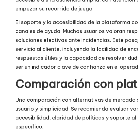
empezar su recorrido de juego.
El soporte y la accesibilidad de la plataforma co
canales de ayuda. Muchos usuarios valoran resp
soluciones efectivas ante incidencias. Este pasaj
servicio al cliente, incluyendo la facilidad de e
respuestas útiles y la capacidad de resolver dud
ser un indicador clave de confianza en el operad
Comparación con plat
Una comparación con alternativas de mercado s
usuario y simplicidad. Se recomienda evaluar va
accesibilidad, claridad de políticas y soporte a
específico.