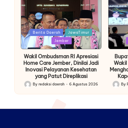
Posted
in
Posted
Berita Daerah
JawaTimur
in
Jember
Wakil Ombudsman RI Apresiasi
Bupat
Home Care Jember, Dinilai Jadi
Wakil
Inovasi Pelayanan Kesehatan
Mengha
yang Patut Direplikasi
Kap
By
redaksi daerah
6 Agustus 2026
By
Posted
Posted
by
by