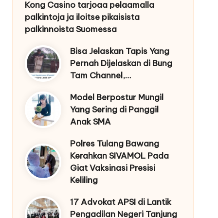
Kong Casino tarjoaa pelaamalla
palkintoja ja iloitse pikaisista
palkinnoista Suomessa
Bisa Jelaskan Tapis Yang
Pernah Dijelaskan di Bung
Tam Channel,…
Model Berpostur Mungil
Yang Sering di Panggil
Anak SMA
Polres Tulang Bawang
Kerahkan SIVAMOL Pada
Giat Vaksinasi Presisi
Keliling
17 Advokat APSI di Lantik
Pengadilan Negeri Tanjung