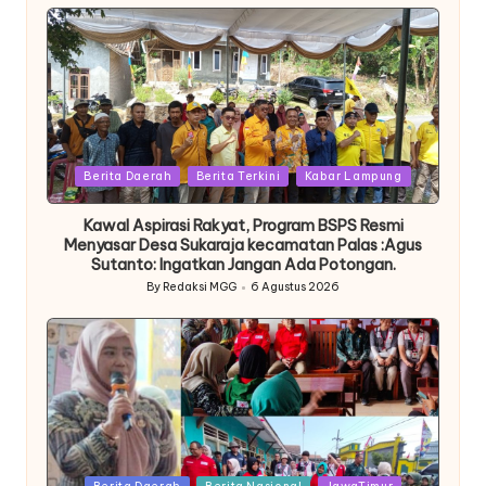
by
Posted
Berita Daerah
Berita Terkini
Kabar Lampung
in
Kawal Aspirasi Rakyat, Program BSPS Resmi
Menyasar Desa Sukaraja kecamatan Palas :Agus
Sutanto: Ingatkan Jangan Ada Potongan.
By
Redaksi MGG
6 Agustus 2026
Posted
by
Posted