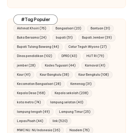
#Tag Populer
Akhmat Khoiri
(76)
Bangsalsari
(23)
Bantuan
(31)
Buka Bersama
(24)
bupati
(51)
Bupati Jember
(39)
Bupati Tulang Bawang
(44)
Catur Teguh Wiyono
(27)
Dinas pendidikan
(102)
DPRD
(43)
HUT RI
(79)
jember
(28)
Kades Tugusari
(44)
Karnaval
(41)
Kaur
(41)
Kaur Bangkulu
(38)
Kaur Bengkulu
(108)
Kecamatan Bangsalsari
(28)
Kemenag
(31)
Kepala Desa
(168)
Kepala sekolah
(238)
kota metro
(74)
lampung selatan
(40)
lampung tengah
(49)
Lampung Timur
(25)
Lepas Pisah
(44)
link
(520)
MWC NU. NU Indonesia
(26)
Nasdem
(76)