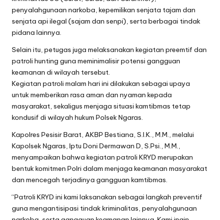
penyalahgunaan narkoba, kepemilikan senjata tajam dan
senjata api ilegal (sajam dan senpi), serta berbagai tindak
pidana lainnya.
Selain itu, petugas juga melaksanakan kegiatan preemtif dan
patroli hunting guna meminimalisir potensi gangguan
keamanan di wilayah tersebut.
Kegiatan patroli malam hari ini dilakukan sebagai upaya
untuk memberikan rasa aman dan nyaman kepada
masyarakat, sekaligus menjaga situasi kamtibmas tetap
kondusif di wilayah hukum Polsek Ngaras.
Kapolres Pesisir Barat, AKBP Bestiana, S.I.K., M.M., melalui
Kapolsek Ngaras, Iptu Doni Dermawan D, S.Psi., M.M.,
menyampaikan bahwa kegiatan patroli KRYD merupakan
bentuk komitmen Polri dalam menjaga keamanan masyarakat
dan mencegah terjadinya gangguan kamtibmas.
“Patroli KRYD ini kami laksanakan sebagai langkah preventif
guna mengantisipasi tindak kriminalitas, penyalahgunaan
narkoba, serta gangguan keamanan lainnya. Kami ingin