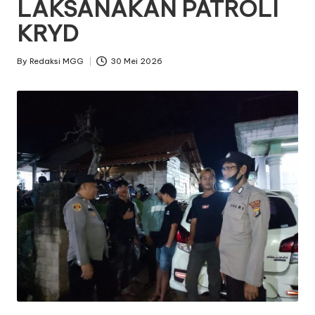
LAKSANAKAN PATROLI
KRYD
By
Redaksi MGG
30 Mei 2026
Posted
by