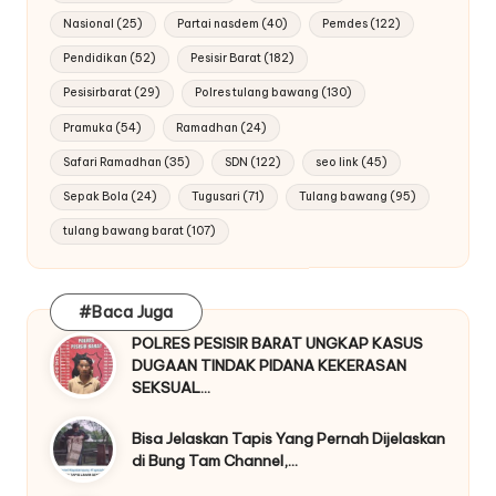
Nasional
(25)
Partai nasdem
(40)
Pemdes
(122)
Pendidikan
(52)
Pesisir Barat
(182)
Pesisirbarat
(29)
Polres tulang bawang
(130)
Pramuka
(54)
Ramadhan
(24)
Safari Ramadhan
(35)
SDN
(122)
seo link
(45)
Sepak Bola
(24)
Tugusari
(71)
Tulang bawang
(95)
tulang bawang barat
(107)
#Baca Juga
POLRES PESISIR BARAT UNGKAP KASUS
DUGAAN TINDAK PIDANA KEKERASAN
SEKSUAL…
Bisa Jelaskan Tapis Yang Pernah Dijelaskan
di Bung Tam Channel,…