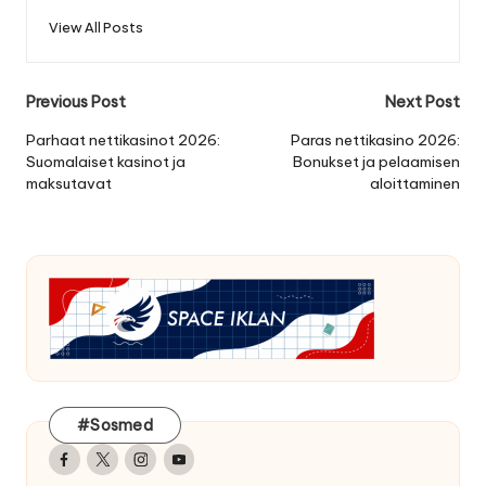
View All Posts
Post
Previous Post
Next Post
navigation
Parhaat nettikasinot 2026:
Paras nettikasino 2026:
Suomalaiset kasinot ja
Bonukset ja pelaamisen
maksutavat
aloittaminen
#Sosmed
Facebook
Twitter
Instagram
Youtube