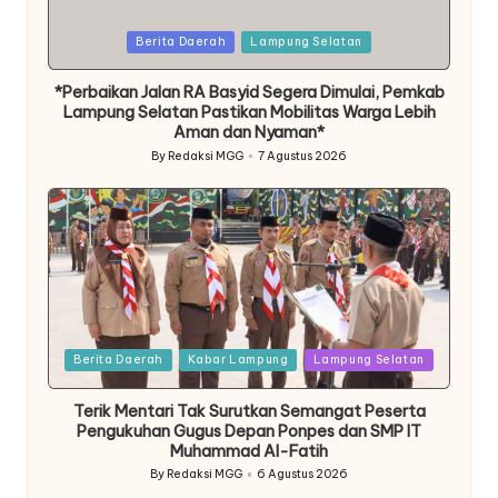
Posted
Berita Daerah
Lampung Selatan
in
*Perbaikan Jalan RA Basyid Segera Dimulai, Pemkab
Lampung Selatan Pastikan Mobilitas Warga Lebih
Aman dan Nyaman*
By
Redaksi MGG
7 Agustus 2026
Posted
by
Posted
Berita Daerah
Kabar Lampung
Lampung Selatan
in
Terik Mentari Tak Surutkan Semangat Peserta
Pengukuhan Gugus Depan Ponpes dan SMP IT
Muhammad Al-Fatih
By
Redaksi MGG
6 Agustus 2026
Posted