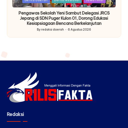
Berita Daerah
Berita Nasional
JawaTimur
in
Pengawas Sekolah Yeni Sambut Delegasi JRCS
Jepang di SDN Puger Kulon 01, Dorong Edukasi
Kesiapsiagaan Bencana Berkelanjutan
By
redaksi daerah
6 Agustus 2026
Posted
by
Redaksi