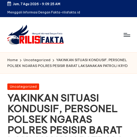
Jum, 7 Agu 2026
-
9:09:25 AM
Skip
Menggali Informasi Dengan Fakta-rilisfakta.id
to
content
Home
Uncategorized
YAKINKAN SITUASI KONDUSIF, PERSONEL
POLSEK NGARAS POLRES PESISIR BARAT LAKSANAKAN PATROLI KRYD
Posted
Uncategorized
in
YAKINKAN SITUASI
KONDUSIF, PERSONEL
POLSEK NGARAS
POLRES PESISIR BARAT