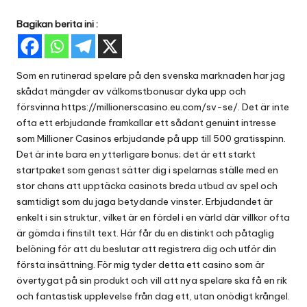
by
Bagikan berita ini :
Som en rutinerad spelare på den svenska marknaden har jag
skådat mängder av välkomstbonusar dyka upp och
försvinna
https://millionerscasino.eu.com/sv-se/
. Det är inte
ofta ett erbjudande framkallar ett sådant genuint intresse
som Millioner Casinos erbjudande på upp till 500 gratisspinn.
Det är inte bara en ytterligare bonus; det är ett starkt
startpaket som genast sätter dig i spelarnas ställe med en
stor chans att upptäcka casinots breda utbud av spel och
samtidigt som du jaga betydande vinster. Erbjudandet är
enkelt i sin struktur, vilket är en fördel i en värld där villkor ofta
är gömda i finstilt text. Här får du en distinkt och påtaglig
belöning för att du beslutar att registrera dig och utför din
första insättning. För mig tyder detta ett casino som är
övertygat på sin produkt och vill att nya spelare ska få en rik
och fantastisk upplevelse från dag ett, utan onödigt krångel.