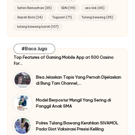
Safari Ramadhan
(35)
SDN
(119)
seo link
(45)
Sepak Bola
(24)
Tugusari
(71)
Tulang bawang
(95)
tulang bawang barat
(107)
#Baca Juga
Top Features of Gaming Mobile App at 500 Casino
for…
Bisa Jelaskan Tapis Yang Pernah Dijelaskan
di Bung Tam Channel,…
Model Berpostur Mungil Yang Sering di
Panggil Anak SMA
Polres Tulang Bawang Kerahkan SIVAMOL
Pada Giat Vaksinasi Presisi Keliling