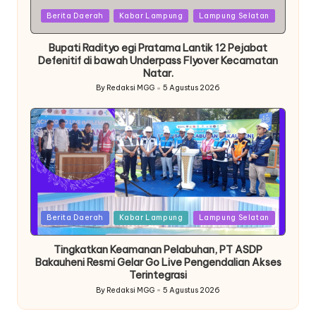
Posted
Berita Daerah
Kabar Lampung
Lampung Selatan
in
Bupati Radityo egi Pratama Lantik 12 Pejabat
Defenitif di bawah Underpass Flyover Kecamatan
Natar.
By
Redaksi MGG
5 Agustus 2026
Posted
by
Posted
Berita Daerah
Kabar Lampung
Lampung Selatan
in
Tingkatkan Keamanan Pelabuhan, PT ASDP
Bakauheni Resmi Gelar Go Live Pengendalian Akses
Terintegrasi
By
Redaksi MGG
5 Agustus 2026
Posted
by