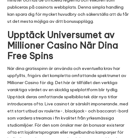
minuter och läs de officiella reglerna och villkoren som
publiceras på casinots webbplats. Denna simpla handling
kan spara dig för mycket huvudbry och säkerställa att du får
ut det mesta möjliga av ditt bonusupplägg.
Upptäck Universumet av
Millioner Casino När Dina
Free Spins
När dina gratisspinn är använda och eventuella krav har
uppfyllts, frigörs det kompletta omfattande spektrumet av
Millioner Casino för dig. Det här är tillfället den verkliga
varaktiga värdet av en skicklig spelplattform blir tydlig.
Upptäck deras omfattande spelbibliotek där nya titlar
introduceras ofta. Live casinot är särskilt imponerande, med
ett stort utbud av roulette-, blackjack- och baccarat-bord
som vardera streamas i fin kvalitet från yrkesmässiga
studiomiljöer. För den som önskar mer än bonusar existerar
ofta ett lojalitetsprogram eller regelbundna kampanjer för