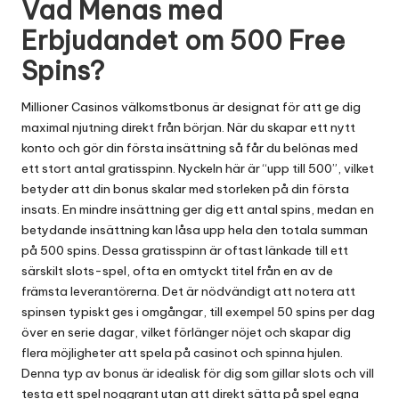
Vad Menas med
Erbjudandet om 500 Free
Spins?
Millioner Casinos välkomstbonus är designat för att ge dig
maximal njutning direkt från början. När du skapar ett nytt
konto och gör din första insättning så får du belönas med
ett stort antal gratisspinn. Nyckeln här är “upp till 500”, vilket
betyder att din bonus skalar med storleken på din första
insats. En mindre insättning ger dig ett antal spins, medan en
betydande insättning kan låsa upp hela den totala summan
på 500 spins. Dessa gratisspinn är oftast länkade till ett
särskilt slots-spel, ofta en omtyckt titel från en av de
främsta leverantörerna. Det är nödvändigt att notera att
spinsen typiskt ges i omgångar, till exempel 50 spins per dag
över en serie dagar, vilket förlänger nöjet och skapar dig
flera möjligheter att spela på casinot och spinna hjulen.
Denna typ av bonus är idealisk för dig som gillar slots och vill
testa ett spel noggrant utan att direkt sätta på spel egna