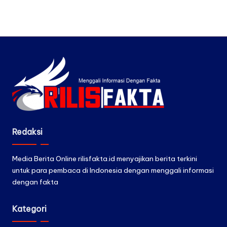
Redaksi
Media Berita Online rilisfakta.id menyajikan berita terkini
untuk para pembaca di Indonesia dengan menggali informasi
dengan fakta
Kategori