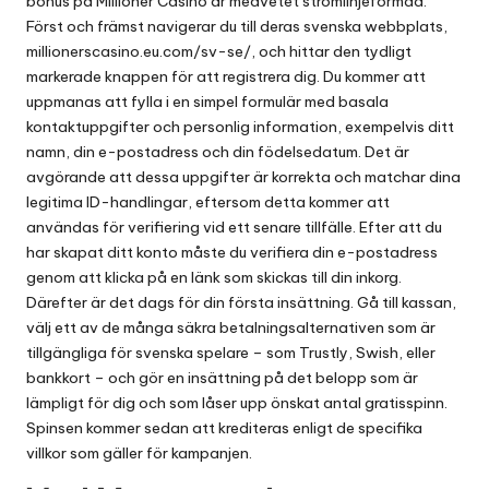
bonus på Millioner Casino är medvetet strömlinjeformad.
Först och främst navigerar du till deras svenska webbplats,
millionerscasino.eu.com/sv-se/, och hittar den tydligt
markerade knappen för att registrera dig. Du kommer att
uppmanas att fylla i en simpel formulär med basala
kontaktuppgifter och personlig information, exempelvis ditt
namn, din e-postadress och din födelsedatum. Det är
avgörande att dessa uppgifter är korrekta och matchar dina
legitima ID-handlingar, eftersom detta kommer att
användas för verifiering vid ett senare tillfälle. Efter att du
har skapat ditt konto måste du verifiera din e-postadress
genom att klicka på en länk som skickas till din inkorg.
Därefter är det dags för din första insättning. Gå till kassan,
välj ett av de många säkra betalningsalternativen som är
tillgängliga för svenska spelare – som Trustly, Swish, eller
bankkort – och gör en insättning på det belopp som är
lämpligt för dig och som låser upp önskat antal gratisspinn.
Spinsen kommer sedan att krediteras enligt de specifika
villkor som gäller för kampanjen.