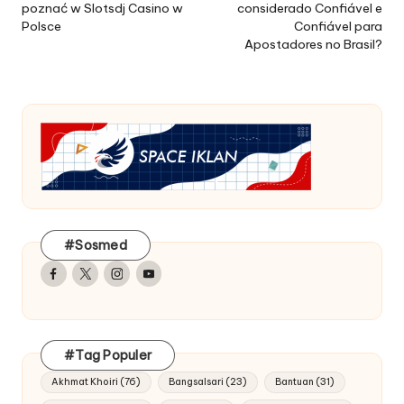
poznać w Slotsdj Casino w
considerado Confiável e
Polsce
Confiável para
Apostadores no Brasil?
#Sosmed
Facebook
Twitter
Instagram
Youtube
#Tag Populer
Akhmat Khoiri
(76)
Bangsalsari
(23)
Bantuan
(31)