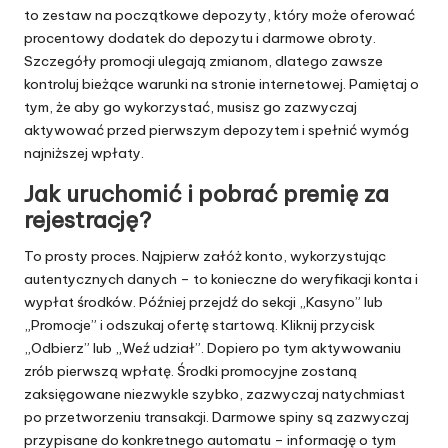
to zestaw na początkowe depozyty, który może oferować
procentowy dodatek do depozytu i darmowe obroty.
Szczegóły promocji ulegają zmianom, dlatego zawsze
kontroluj bieżące warunki na stronie internetowej. Pamiętaj o
tym, że aby go wykorzystać, musisz go zazwyczaj
aktywować przed pierwszym depozytem i spełnić wymóg
najniższej wpłaty.
Jak uruchomić i pobrać premię za
rejestrację?
To prosty proces. Najpierw załóż konto, wykorzystując
autentycznych danych – to konieczne do weryfikacji konta i
wypłat środków. Później przejdź do sekcji „Kasyno” lub
„Promocje” i odszukaj ofertę startową. Kliknij przycisk
„Odbierz” lub „Weź udział”. Dopiero po tym aktywowaniu
zrób pierwszą wpłatę. Środki promocyjne zostaną
zaksięgowane niezwykle szybko, zazwyczaj natychmiast
po przetworzeniu transakcji. Darmowe spiny są zazwyczaj
przypisane do konkretnego automatu – informację o tym