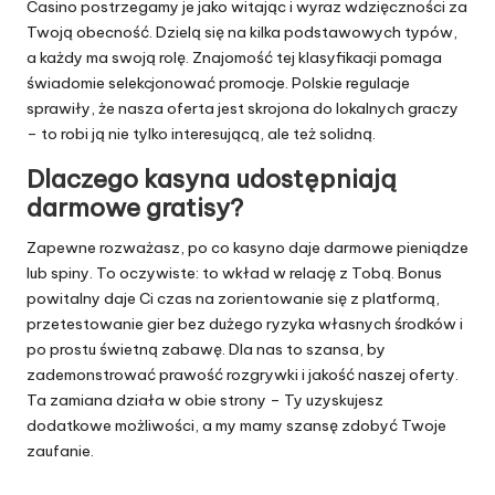
Casino postrzegamy je jako witając i wyraz wdzięczności za
Twoją obecność. Dzielą się na kilka podstawowych typów,
a każdy ma swoją rolę. Znajomość tej klasyfikacji pomaga
świadomie selekcjonować promocje. Polskie regulacje
sprawiły, że nasza oferta jest skrojona do lokalnych graczy
– to robi ją nie tylko interesującą, ale też solidną.
Dlaczego kasyna udostępniają
darmowe gratisy?
Zapewne rozważasz, po co kasyno daje darmowe pieniądze
lub spiny. To oczywiste: to wkład w relację z Tobą. Bonus
powitalny daje Ci czas na zorientowanie się z platformą,
przetestowanie gier bez dużego ryzyka własnych środków i
po prostu świetną zabawę. Dla nas to szansa, by
zademonstrować prawość rozgrywki i jakość naszej oferty.
Ta zamiana działa w obie strony – Ty uzyskujesz
dodatkowe możliwości, a my mamy szansę zdobyć Twoje
zaufanie.