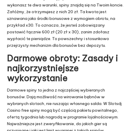
wykonasz te dwa warunki, spiny znajdą się na Twoim koncie.
Załóżmy, że otrzymujesz z nich 20 zł. Ta kwota jest
uznawana jako środki bonusowe z wymogiem obrotu, na
przykład x30. To oznacza, że jesteś zobowiązany
postawić łącznie 600 zł (20 zł x 30), zanim zdołasz
wypłacić te pieniądze. To powszechny i stosunkowo
przejrzysty mechanizm dla bonusów bez depozytu.
Darmowe obroty: Zasady i
najkorzystniejsze
wykorzystanie
Darmowe spiny to jedna z najczęściej wybieranych
bonusów. Dają możliwość na wirowanie bębnów w
wybranych slotach, nie ruszając własnego salda. W Slotsdj
Casino free spiny mogą być częścią pakietu powitalnego,
ofertą tygodnia lub nagrodą w programie lojalnościowym.
Najważniejsze jest zweryfikowanie, do jakich gier są
przypisane i jaki jest limit wygranej z takich spinów.