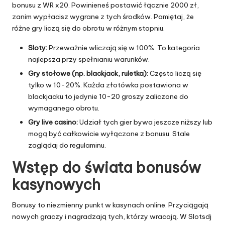
bonusu z WR x20. Powinieneś postawić łącznie 2000 zł,
zanim wypłacisz wygrane z tych środków. Pamiętaj, że
różne gry liczą się do obrotu w różnym stopniu.
Sloty:
Przeważnie wliczają się w 100%. To kategoria
najlepsza przy spełnianiu warunków.
Gry stołowe (np. blackjack, ruletka):
Często liczą się
tylko w 10-20%. Każda złotówka postawiona w
blackjacku to jedynie 10-20 groszy zaliczone do
wymaganego obrotu.
Gry live casino:
Udział tych gier bywa jeszcze niższy lub
mogą być całkowicie wyłączone z bonusu. Stale
zaglądaj do regulaminu.
Wstęp do świata bonusów
kasynowych
Bonusy to niezmienny punkt w kasynach online. Przyciągają
nowych graczy i nagradzają tych, którzy wracają. W Slotsdj