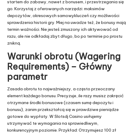
startem do zabawy, nawet z bonusem, i przestrzegania się
go. Korzystaj z oferowanych narzędzi: maksimów
depozytów, okresowych samowykluczeń czy możliwości
sprawdzenia historii gry. Miej na uwadze też, że bonusy mają
termin ważności. Nie jesteś zmuszony ich aktywować od
razu, ale nie odkładaj zbyt długo, bo po terminie po prostu
znikną.
Warunki obrotu (Wagering
Requirements) – Główny
parametr
Zasada obrotu to najważniejszy, a często przeoczany
element każdego bonusu. Precyzuje, ile razy musisz zakręcić
otrzymane środki bonusowe (czasem sumę depozytu i
bonusu), zanim przekształcą się w prawdziwe pieniądze
gotowe do wypłaty. W Slotsdj Casino usiłujemy
utrzymywać te wymagania na sprawiedliwym,
konkurencyjnym poziomie. Przykład: Otrzymujesz 100 zł