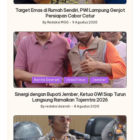
in
Target Emas di Rumah Sendiri, PWI Lampung Genjot
Persiapan Cabor Catur
By
Redaksi MGG
9 Agustus 2026
Posted
by
Posted
Berita Daerah
JawaTimur
Jember
in
Sinergi dengan Bupati Jember, Ketua GWI Siap Turun
Langsung Ramaikan Tajemtra 2026
By
redaksi daerah
8 Agustus 2026
Posted
by