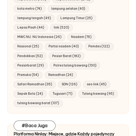
kota metro
(74)
lampung selatan
(40)
lampung tengah
(49)
Lampung Timur
(25)
Lepas Pisah
(44)
link
(520)
MWC NU. NU Indonesia
(26)
Nasdem
(76)
Nasional
(25)
Partai nasdem
(40)
Pemdes
(122)
Pendidikan
(52)
Pesisir Barat
(182)
Pesisirbarat
(29)
Polres tulang bawang
(130)
Pramuka
(54)
Ramadhan
(24)
Safari Ramadhan
(35)
SDN
(126)
seo link
(45)
Sepak Bola
(24)
Tugusari
(71)
Tulang bawang
(95)
tulang bawang barat
(107)
#Baca Juga
Platforma Ninlay: Miejsce, gdzie Każdy pojedynczy