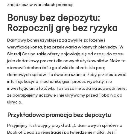
znajdziesz w warunkach promocji.
Bonusy bez depozytu:
Rozpocznij grę bez ryzyka
Darmowy bonus uzyskujesz za zwykłe założenie i
weryfikację konta, bez przelewania własnych pieniędzy. W
Slotsdj Casino takie oferty pojawiają się od czasu do czasu
jako dodatkowy prezent dla nowych użytkowników. Może to
stanowić drobna ilość gotówki do obrotu lub parę
darmowych spinów. To świetna szansa, żeby przetestować
interfejs kasyna, mechanikę gier i proces wypłaty, nie
inwestując ani złotówki. To nasza metoda na udowodnienie,
że postępujemy uczciwie i nie ukrywamy przed Tobą nic do
ukrycia.
Przykładowa promocja bez depozytu
Przyjmijmy ilustracyjny przykład: „5 darmowych spinów na
Book of Dead za rejestrację i potwierdzenie maila”. Jeśli