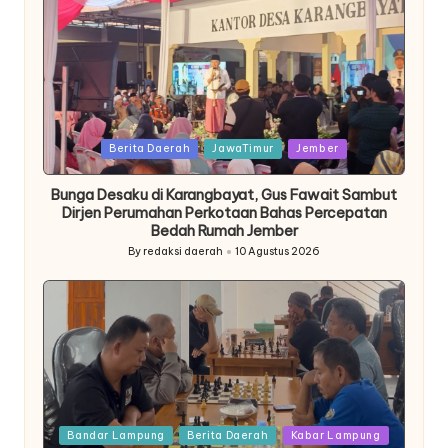
Posted
Berita Daerah
JawaTimur
Jember
in
Bunga Desaku di Karangbayat, Gus Fawait Sambut
Dirjen Perumahan Perkotaan Bahas Percepatan
Bedah Rumah Jember
By
redaksi daerah
10 Agustus 2026
Posted
by
Posted
Bandar Lampung
Berita Daerah
Kabar Lampung