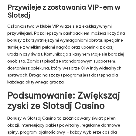
Przywileje z zostawania VIP-em w
Slotsdj
Członkostwo w klubie VIP wiąże się z ekskluzywnymi
przywilejami. Poza lepszym cashbackiem, możesz liczyć na
bonusy z korzystniejszymi wymaganiami obrotu, specjalne
turnieje z wielkimi pulami nagród oraz upominki z okazji
urodzin czy świąt. Komunikacja z kasynem staje się bardziej
osobista. Zamiast pisać ze standardowym supportem,
dostaniesz opiekuna, który wesprze Ci w indywidualnych
sprawach. Droga na szczyt programu jest dostępna dla
każdego aktywnego gracza.
Podsumowanie: Zwiększaj
zyski ze Slotsdj Casino
Bonusy w Slotsdj Casino to zróżnicowany świat pełen
okazji. Interesujący pakiet powitalny, regularne darmowe
spiny, program lojalnościowy – każdy wybierze coś dla