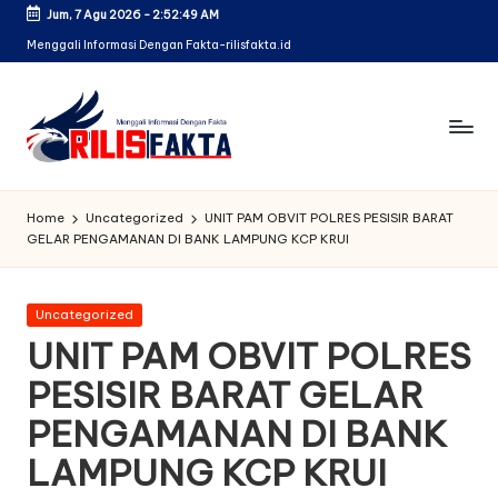
Jum, 7 Agu 2026
-
2:52:50 AM
Skip
Menggali Informasi Dengan Fakta-rilisfakta.id
to
content
Home
Uncategorized
UNIT PAM OBVIT POLRES PESISIR BARAT
GELAR PENGAMANAN DI BANK LAMPUNG KCP KRUI
Posted
Uncategorized
in
UNIT PAM OBVIT POLRES
PESISIR BARAT GELAR
PENGAMANAN DI BANK
LAMPUNG KCP KRUI