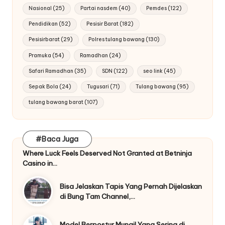
Nasional
(25)
Partai nasdem
(40)
Pemdes
(122)
Pendidikan
(52)
Pesisir Barat
(182)
Pesisirbarat
(29)
Polres tulang bawang
(130)
Pramuka
(54)
Ramadhan
(24)
Safari Ramadhan
(35)
SDN
(122)
seo link
(45)
Sepak Bola
(24)
Tugusari
(71)
Tulang bawang
(95)
tulang bawang barat
(107)
#Baca Juga
Where Luck Feels Deserved Not Granted at Betninja
Casino in…
Bisa Jelaskan Tapis Yang Pernah Dijelaskan
di Bung Tam Channel,…
Model Berpostur Mungil Yang Sering di