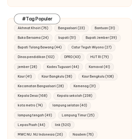
#Tag Populer
Akhmat Khoiri
(76)
Bangsalsari
(23)
Bantuan
(31)
Buka Bersama
(24)
bupati
(51)
Bupati Jember
(39)
Bupati Tulang Bawang
(44)
Catur Teguh Wiyono
(27)
Dinas pendidikan
(102)
DPRD
(43)
HUT RI
(79)
jember
(28)
Kades Tugusari
(44)
Karnaval
(41)
Kaur
(41)
Kaur Bangkulu
(38)
Kaur Bengkulu
(108)
Kecamatan Bangsalsari
(28)
Kemenag
(31)
Kepala Desa
(168)
Kepala sekolah
(238)
kota metro
(74)
lampung selatan
(40)
lampung tengah
(49)
Lampung Timur
(25)
Lepas Pisah
(44)
link
(520)
MWC NU. NU Indonesia
(26)
Nasdem
(76)