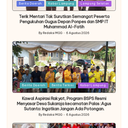
Posted
Berita Daerah
Kabar Lampung
Lampung Selatan
in
Terik Mentari Tak Surutkan Semangat Peserta
Pengukuhan Gugus Depan Ponpes dan SMP IT
Muhammad Al-Fatih
By
Redaksi MGG
6 Agustus 2026
Posted
by
Posted
Berita Daerah
Berita Terkini
Kabar Lampung
in
Kawal Aspirasi Rakyat, Program BSPS Resmi
Menyasar Desa Sukaraja kecamatan Palas :Agus
Sutanto: Ingatkan Jangan Ada Potongan.
By
Redaksi MGG
6 Agustus 2026
Posted
by