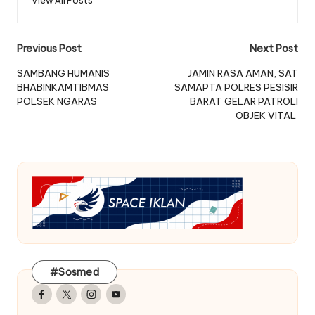
View All Posts
Post
Previous Post
Next Post
navigation
SAMBANG HUMANIS
JAMIN RASA AMAN, SAT
BHABINKAMTIBMAS
SAMAPTA POLRES PESISIR
POLSEK NGARAS
BARAT GELAR PATROLI
OBJEK VITAL
#Sosmed
Facebook
Twitter
Instagram
Youtube