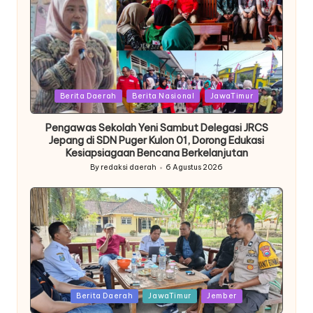
Posted
Berita Daerah
Berita Nasional
JawaTimur
in
Pengawas Sekolah Yeni Sambut Delegasi JRCS
Jepang di SDN Puger Kulon 01, Dorong Edukasi
Kesiapsiagaan Bencana Berkelanjutan
By
redaksi daerah
6 Agustus 2026
Posted
by
Posted
Berita Daerah
JawaTimur
Jember
in