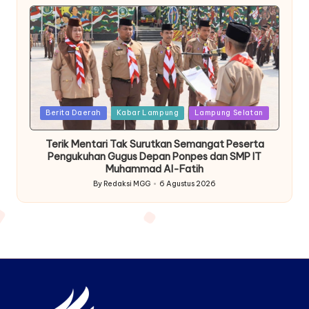
by
Posted
Berita Daerah
Kabar Lampung
Lampung Selatan
in
Terik Mentari Tak Surutkan Semangat Peserta
Pengukuhan Gugus Depan Ponpes dan SMP IT
Muhammad Al-Fatih
By
Redaksi MGG
6 Agustus 2026
Posted
by