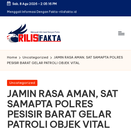
Sab, 8 Agu 2026
-
2:05:16 PM
Skip
Menggali Informasi Dengan Fakta-rilisfakta.id
to
content
Home
Uncategorized
JAMIN RASA AMAN, SAT SAMAPTA POLRES
PESISIR BARAT GELAR PATROLI OBJEK VITAL
Posted
Uncategorized
in
JAMIN RASA AMAN, SAT
SAMAPTA POLRES
PESISIR BARAT GELAR
PATROLI OBJEK VITAL