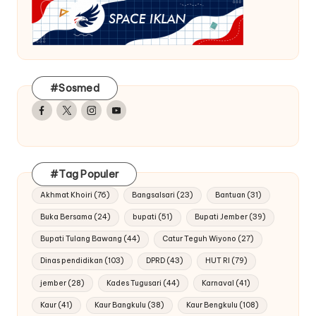
#Sosmed
Facebook
Twitter
Instagram
Youtube
#Tag Populer
Akhmat Khoiri
(76)
Bangsalsari
(23)
Bantuan
(31)
Buka Bersama
(24)
bupati
(51)
Bupati Jember
(39)
Bupati Tulang Bawang
(44)
Catur Teguh Wiyono
(27)
Dinas pendidikan
(103)
DPRD
(43)
HUT RI
(79)
jember
(28)
Kades Tugusari
(44)
Karnaval
(41)
Kaur
(41)
Kaur Bangkulu
(38)
Kaur Bengkulu
(108)