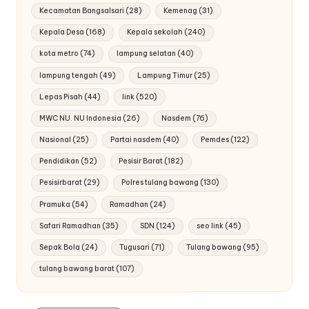
Kecamatan Bangsalsari
(28)
Kemenag
(31)
Kepala Desa
(168)
Kepala sekolah
(240)
kota metro
(74)
lampung selatan
(40)
lampung tengah
(49)
Lampung Timur
(25)
Lepas Pisah
(44)
link
(520)
MWC NU. NU Indonesia
(26)
Nasdem
(76)
Nasional
(25)
Partai nasdem
(40)
Pemdes
(122)
Pendidikan
(52)
Pesisir Barat
(182)
Pesisirbarat
(29)
Polres tulang bawang
(130)
Pramuka
(54)
Ramadhan
(24)
Safari Ramadhan
(35)
SDN
(124)
seo link
(45)
Sepak Bola
(24)
Tugusari
(71)
Tulang bawang
(95)
tulang bawang barat
(107)