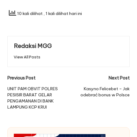
10 kali dilihat
, 1 kali dilihat hari ini
Redaksi MGG
View All Posts
Post
Previous Post
Next Post
navigation
UNIT PAM OBVIT POLRES
Kasyno Felicebet – Jak
PESISIR BARAT GELAR
odebrać bonus w Polsce
PENGAMANAN DI BANK
LAMPUNG KCP KRUI