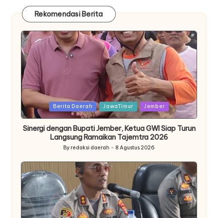
Rekomendasi Berita
Posted
Berita Daerah
JawaTimur
Jember
in
Sinergi dengan Bupati Jember, Ketua GWI Siap Turun
Langsung Ramaikan Tajemtra 2026
By
redaksi daerah
8 Agustus 2026
Posted
by