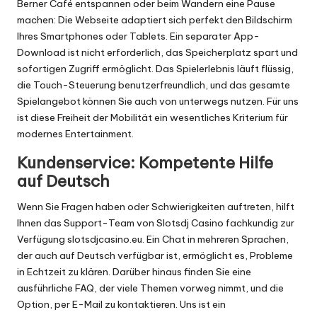
Berner Café entspannen oder beim Wandern eine Pause
machen: Die Webseite adaptiert sich perfekt den Bildschirm
Ihres Smartphones oder Tablets. Ein separater App-
Download ist nicht erforderlich, das Speicherplatz spart und
sofortigen Zugriff ermöglicht. Das Spielerlebnis läuft flüssig,
die Touch-Steuerung benutzerfreundlich, und das gesamte
Spielangebot können Sie auch von unterwegs nutzen. Für uns
ist diese Freiheit der Mobilität ein wesentliches Kriterium für
modernes Entertainment.
Kundenservice: Kompetente Hilfe
auf Deutsch
Wenn Sie Fragen haben oder Schwierigkeiten auftreten, hilft
Ihnen das Support-Team von Slotsdj Casino fachkundig zur
Verfügung
slotsdjcasino.eu
. Ein Chat in mehreren Sprachen,
der auch auf Deutsch verfügbar ist, ermöglicht es, Probleme
in Echtzeit zu klären. Darüber hinaus finden Sie eine
ausführliche FAQ, der viele Themen vorweg nimmt, und die
Option, per E-Mail zu kontaktieren. Uns ist ein