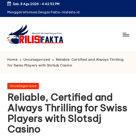
Sab, 8 Agu 2026
-
4:42:53 PM
Skip
Menggali Informasi Dengan Fakta-rilisfakta.id
to
content
Home
Uncategorized
Reliable, Certified and Always Thrilling
for Swiss Players with Slotsdj Casino
Posted
Uncategorized
in
Reliable, Certified and
Always Thrilling for Swiss
Players with Slotsdj
Casino