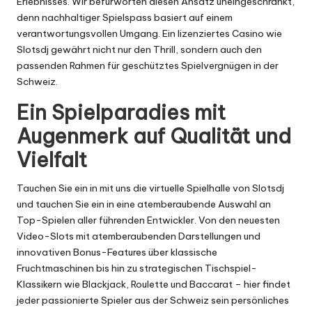
Erlebnisses. Wir befürworten diesen Ansatz uneingeschränkt,
denn nachhaltiger Spielspass basiert auf einem
verantwortungsvollen Umgang. Ein lizenziertes Casino wie
Slotsdj gewährt nicht nur den Thrill, sondern auch den
passenden Rahmen für geschütztes Spielvergnügen in der
Schweiz.
Ein Spielparadies mit
Augenmerk auf Qualität und
Vielfalt
Tauchen Sie ein in mit uns die virtuelle Spielhalle von Slotsdj
und tauchen Sie ein in eine atemberaubende Auswahl an
Top-Spielen aller führenden Entwickler. Von den neuesten
Video-Slots mit atemberaubenden Darstellungen und
innovativen Bonus-Features über klassische
Fruchtmaschinen bis hin zu strategischen Tischspiel-
Klassikern wie Blackjack, Roulette und Baccarat – hier findet
jeder passionierte Spieler aus der Schweiz sein persönliches