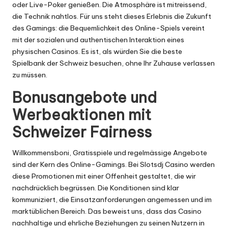
oder Live-Poker genießen. Die Atmosphäre ist mitreissend,
die Technik nahtlos. Für uns steht dieses Erlebnis die Zukunft
des Gamings: die Bequemlichkeit des Online-Spiels vereint
mit der sozialen und authentischen Interaktion eines
physischen Casinos. Es ist, als würden Sie die beste
Spielbank der Schweiz besuchen, ohne Ihr Zuhause verlassen
zu müssen.
Bonusangebote und
Werbeaktionen mit
Schweizer Fairness
Willkommensboni, Gratisspiele und regelmässige Angebote
sind der Kern des Online-Gamings. Bei Slotsdj Casino werden
diese Promotionen mit einer Offenheit gestaltet, die wir
nachdrücklich begrüssen. Die Konditionen sind klar
kommuniziert, die Einsatzanforderungen angemessen und im
marktüblichen Bereich. Das beweist uns, dass das Casino
nachhaltige und ehrliche Beziehungen zu seinen Nutzern in