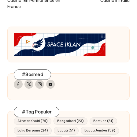
Casino, En Permanence en
Casino in Italia
France
#Sosmed
Facebook
Twitter
Instagram
Youtube
#Tag Populer
Akhmat Khoiri
(76)
Bangsalsari
(23)
Bantuan
(31)
Buka Bersama
(24)
bupati
(51)
Bupati Jember
(39)