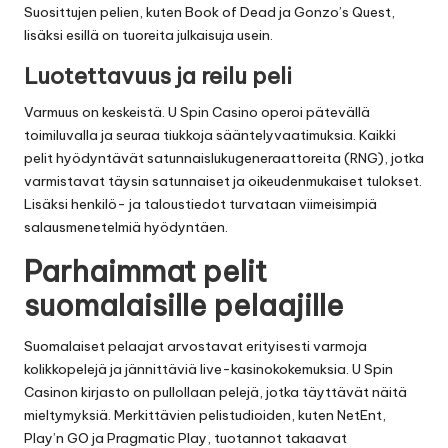
Suosittujen pelien, kuten Book of Dead ja Gonzo’s Quest,
lisäksi esillä on tuoreita julkaisuja usein.
Luotettavuus ja reilu peli
Varmuus on keskeistä. U Spin Casino operoi pätevällä
toimiluvalla ja seuraa tiukkoja sääntelyvaatimuksia. Kaikki
pelit hyödyntävät satunnaislukugeneraattoreita (RNG), jotka
varmistavat täysin satunnaiset ja oikeudenmukaiset tulokset.
Lisäksi henkilö- ja taloustiedot turvataan viimeisimpiä
salausmenetelmiä hyödyntäen.
Parhaimmat pelit
suomalaisille pelaajille
Suomalaiset pelaajat arvostavat erityisesti varmoja
kolikkopelejä ja jännittäviä live-kasinokokemuksia. U Spin
Casinon kirjasto on pullollaan pelejä, jotka täyttävät näitä
mieltymyksiä. Merkittävien pelistudioiden, kuten NetEnt,
Play’n GO ja Pragmatic Play, tuotannot takaavat