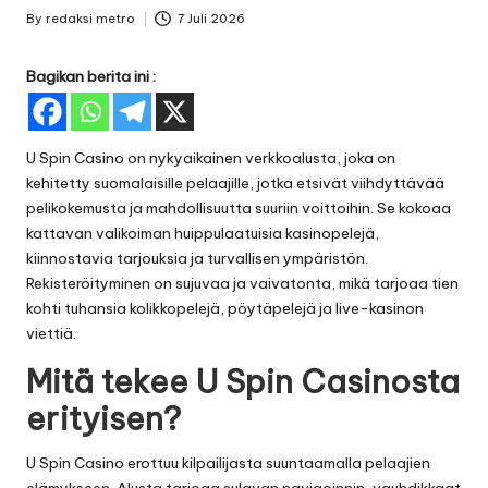
By
redaksi metro
7 Juli 2026
Posted
by
Bagikan berita ini :
U Spin Casino on nykyaikainen verkkoalusta, joka on
kehitetty suomalaisille pelaajille, jotka etsivät viihdyttävää
pelikokemusta ja mahdollisuutta suuriin voittoihin. Se kokoaa
kattavan valikoiman huippulaatuisia kasinopelejä,
kiinnostavia tarjouksia ja turvallisen ympäristön.
Rekisteröityminen on sujuvaa ja vaivatonta, mikä tarjoaa tien
kohti tuhansia kolikkopelejä, pöytäpelejä ja live-kasinon
viettiä.
Mitä tekee U Spin Casinosta
erityisen?
U Spin Casino erottuu kilpailijasta suuntaamalla pelaajien