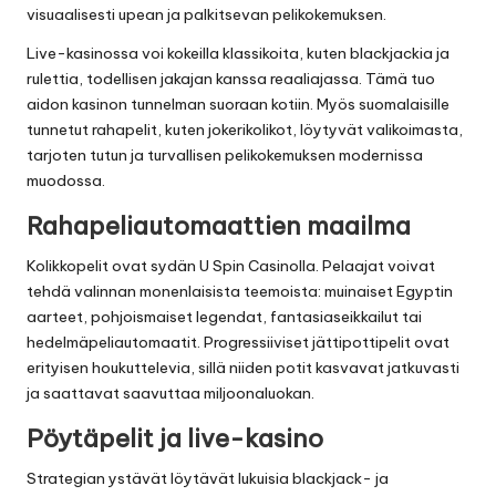
visuaalisesti upean ja palkitsevan pelikokemuksen.
Live-kasinossa voi kokeilla klassikoita, kuten blackjackia ja
rulettia, todellisen jakajan kanssa reaaliajassa. Tämä tuo
aidon kasinon tunnelman suoraan kotiin. Myös suomalaisille
tunnetut rahapelit, kuten jokerikolikot, löytyvät valikoimasta,
tarjoten tutun ja turvallisen pelikokemuksen modernissa
muodossa.
Rahapeliautomaattien maailma
Kolikkopelit ovat sydän U Spin Casinolla. Pelaajat voivat
tehdä valinnan monenlaisista teemoista: muinaiset Egyptin
aarteet, pohjoismaiset legendat, fantasiaseikkailut tai
hedelmäpeliautomaatit. Progressiiviset jättipottipelit ovat
erityisen houkuttelevia, sillä niiden potit kasvavat jatkuvasti
ja saattavat saavuttaa miljoonaluokan.
Pöytäpelit ja live-kasino
Strategian ystävät löytävät lukuisia blackjack- ja