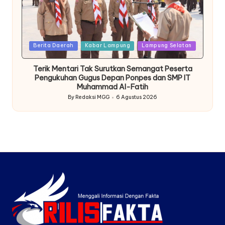
Posted
Berita Daerah
Kabar Lampung
Lampung Selatan
in
Terik Mentari Tak Surutkan Semangat Peserta
Pengukuhan Gugus Depan Ponpes dan SMP IT
Muhammad Al-Fatih
By
Redaksi MGG
6 Agustus 2026
Posted
by