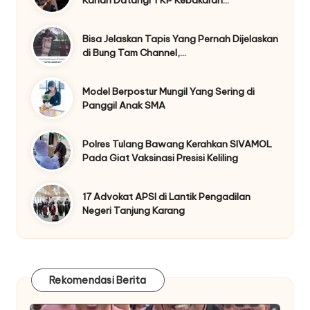
Kanan Datangi TKP Kebakaran…
Bisa Jelaskan Tapis Yang Pernah Dijelaskan
di Bung Tam Channel,…
Model Berpostur Mungil Yang Sering di
Panggil Anak SMA
Polres Tulang Bawang Kerahkan SIVAMOL
Pada Giat Vaksinasi Presisi Keliling
17 Advokat APSI di Lantik Pengadilan
Negeri Tanjung Karang
Rekomendasi Berita