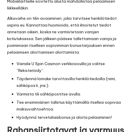
Mobiililaitteille sovitettu alusta mahdollistaa pelaamisen
liikkeelläkin.
Alkuvaihe on tilin avaaminen, joka tarvitsee henkilötiedot
uspins.eu
. Kannattaa huomioida, että ilmoitetut tiedot
annetaan oikein, koska ne varmistetaan varojen
kotiutuksessa. Sen jälkeen pääsee tallettamaan varoja ja
poimimaan itselleen sopivimman bonustarjouksen ennen
pelaamisen aloittamisen aloittamista.
Vieraile U Spin Casinon verkkosivuilla ja valitse
”Rekisteröidy”.
Täydennä lomake tarvittavilla henkilötiedoilla (nimi,
sähköposti, jne.).
Varmista tili sähköpostitse avulla.
Tee ensimmäinen talletus käyttämällä itsellesi sopivaa
maksuvaihtoehtoa.
Hyödynnä tervetuliaisbonus ja aloita pelaaminen!
Rahansiirtotavat ja varmuus