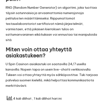
RNG (Random Number Generator) on algoritmi, joka tuottaa
täysin satunnaisia ja arvaamattomia numerojonoja
pelitulosten määrittämiseksi. Riippumattomat
testauslaboratoriot sertifioivat nämä järjestelmät,
varmistaen, että jokaisen kierroksen tulos on
sattumanvarainen eikä kukaan voi ennustaa tai manipuloida
sitä.
Miten voin ottaa yhteyttä
asiakastukeen?
U Spin Casinon asiakastuki on saatavilla 24/7 useilla
kanavilla. Nopein tapa on usein live-chatti verkkosivulla.
Tukeen voi ottaa yhteyttä myös sähköpostitse. Tuki tarjoaa
palvelua suomen kielellä, mikä helpottaa kommunikaatiota
merkittävästi.
4 kali dilihat
, 1 kali dilihat hari ini