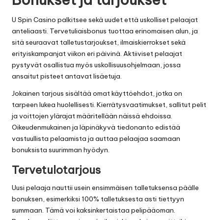
U Spin Casino palkitsee sekä uudet että uskolliset pelaajat
anteliaasti. Tervetuliaisbonus tuottaa erinomaisen alun, ja
sitä seuraavat talletustarjoukset, ilmaiskierrokset sekä
erityiskampanjat viikon eri päivinä. Aktiiviset pelaajat
pystyvät osallistua myös uskollisuusohjelmaan, jossa
ansaitut pisteet antavat lisäetuja.
Jokainen tarjous sisältää omat käyttöehdot, jotka on
tarpeen lukea huolellisesti. Kierrätysvaatimukset, sallitut pelit
ja voittojen ylärajat määritellään näissä ehdoissa.
Oikeudenmukainen ja läpinäkyvä tiedonanto edistää
vastuullista pelaamista ja auttaa pelaajaa saamaan
bonuksista suurimman hyödyn.
Tervetulotarjous
Uusi pelaaja nauttii usein ensimmäisen talletuksensa päälle
bonuksen, esimerkiksi 100% talletuksesta asti tiettyyn
summaan. Tämä voi kaksinkertaistaa pelipääoman.