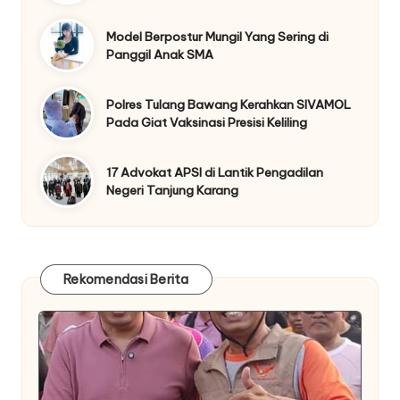
Model Berpostur Mungil Yang Sering di
Panggil Anak SMA
Polres Tulang Bawang Kerahkan SIVAMOL
Pada Giat Vaksinasi Presisi Keliling
17 Advokat APSI di Lantik Pengadilan
Negeri Tanjung Karang
Rekomendasi Berita