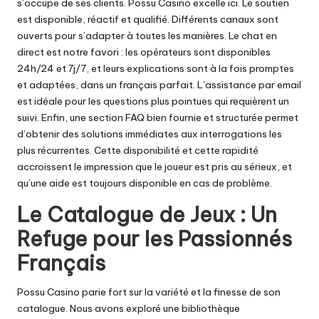
s’occupe de ses clients. Possu Casino excelle ici. Le soutien
est disponible, réactif et qualifié. Différents canaux sont
ouverts pour s’adapter à toutes les manières. Le chat en
direct est notre favori : les opérateurs sont disponibles
24h/24 et 7j/7, et leurs explications sont à la fois promptes
et adaptées, dans un français parfait. L’assistance par email
est idéale pour les questions plus pointues qui requièrent un
suivi. Enfin, une section FAQ bien fournie et structurée permet
d’obtenir des solutions immédiates aux interrogations les
plus récurrentes. Cette disponibilité et cette rapidité
accroissent le impression que le joueur est pris au sérieux, et
qu’une aide est toujours disponible en cas de problème.
Le Catalogue de Jeux : Un
Refuge pour les Passionnés
Français
Possu Casino parie fort sur la variété et la finesse de son
catalogue. Nous avons exploré une bibliothèque