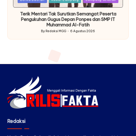
in
Terik Mentari Tak Surutkan Semangat Peserta
Pengukuhan Gugus Depan Ponpes dan SMP IT
Muhammad Al-Fatih
By
Redaksi MGG
6 Agustus 2026
Posted
by
Redaksi