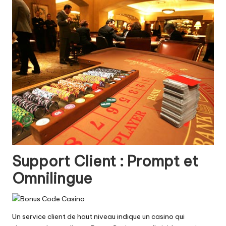
Support Client : Prompt et
Omnilingue
Un service client de haut niveau indique un casino qui