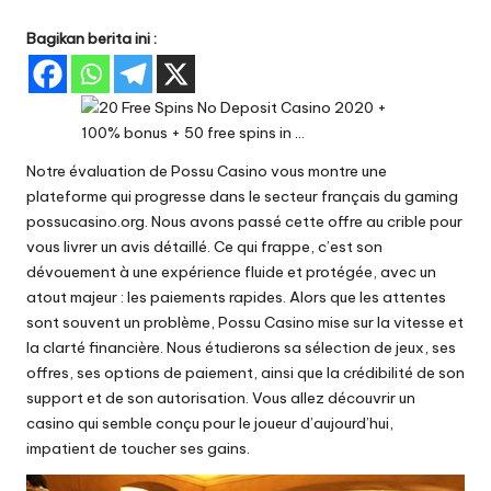
by
Bagikan berita ini :
Notre évaluation de Possu Casino vous montre une
plateforme qui progresse dans le secteur français du gaming
possucasino.org
. Nous avons passé cette offre au crible pour
vous livrer un avis détaillé. Ce qui frappe, c’est son
dévouement à une expérience fluide et protégée, avec un
atout majeur : les paiements rapides. Alors que les attentes
sont souvent un problème, Possu Casino mise sur la vitesse et
la clarté financière. Nous étudierons sa sélection de jeux, ses
offres, ses options de paiement, ainsi que la crédibilité de son
support et de son autorisation. Vous allez découvrir un
casino qui semble conçu pour le joueur d’aujourd’hui,
impatient de toucher ses gains.