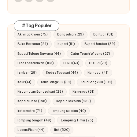
#Tag Populer
Akhmat Khoiri
(76)
Bangsalsari
(23)
Bantuan
(31)
Buka Bersama
(24)
bupati
(51)
Bupati Jember
(39)
Bupati Tulang Bawang
(44)
Catur Teguh Wiyono
(27)
Dinas pendidikan
(103)
DPRD
(43)
HUT RI
(79)
jember
(28)
Kades Tugusari
(44)
Karnaval
(41)
Kaur
(41)
Kaur Bangkulu
(38)
Kaur Bengkulu
(108)
Kecamatan Bangsalsari
(28)
Kemenag
(31)
Kepala Desa
(168)
Kepala sekolah
(239)
kota metro
(74)
lampung selatan
(40)
lampung tengah
(49)
Lampung Timur
(25)
Lepas Pisah
(44)
link
(520)