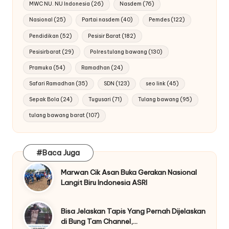
MWC NU. NU Indonesia
(26)
Nasdem
(76)
Nasional
(25)
Partai nasdem
(40)
Pemdes
(122)
Pendidikan
(52)
Pesisir Barat
(182)
Pesisirbarat
(29)
Polres tulang bawang
(130)
Pramuka
(54)
Ramadhan
(24)
Safari Ramadhan
(35)
SDN
(123)
seo link
(45)
Sepak Bola
(24)
Tugusari
(71)
Tulang bawang
(95)
tulang bawang barat
(107)
#Baca Juga
Marwan Cik Asan Buka Gerakan Nasional
Langit Biru Indonesia ASRI
Bisa Jelaskan Tapis Yang Pernah Dijelaskan
di Bung Tam Channel,…