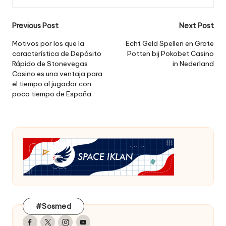
Post
Previous Post
Next Post
navigation
Motivos por los que la
Echt Geld Spellen en Grote
característica de Depósito
Potten bij Pokobet Casino
Rápido de Stonevegas
in Nederland
Casino es una ventaja para
el tiempo al jugador con
poco tiempo de España
#Sosmed
Facebook
Twitter
Instagram
Youtube