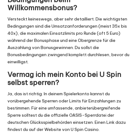
Willkommensbonus?
Versteckt keineswegs,
aber
sehr detailliert. Die wichtigsten
Bedingungen sind die Umsatzanforderungen (meist 35x bis
40x), die maximalen Einsatzlimits pro Runde (oft 5 Euro)
während der Bonusphase und eine Obergrenze für die
Auszahlung von Bonusgewinnen. Du sollst die
Bonusbedingungen zwingend komplett durchlesen, bevor du
einwilligst.
Vermag ich mein Konto bei U Spin
selbst sperren?
Ja, das ist richtig. In deinem Spielerkonto kannst du
vorübergehende Sperren oder Limits für Einzahlungen zu
bestimmen. Für eine umfassende, anbieterübergreifende
Sperre solltest du die offizielle OASIS-Sperrdatei der
deutschen Glücksspielbehörden einsetzen. Einen Link dazu
findest du auf der Website von U Spin Casino.