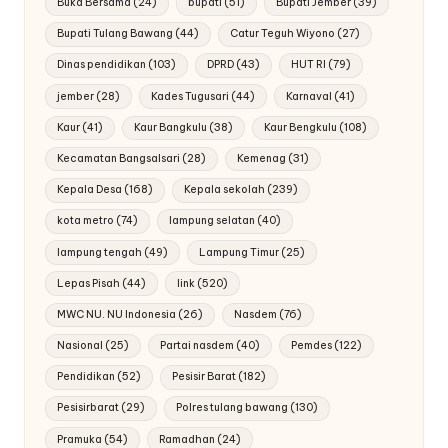
Buka Bersama
(24)
bupati
(51)
Bupati Jember
(39)
Bupati Tulang Bawang
(44)
Catur Teguh Wiyono
(27)
Dinas pendidikan
(103)
DPRD
(43)
HUT RI
(79)
jember
(28)
Kades Tugusari
(44)
Karnaval
(41)
Kaur
(41)
Kaur Bangkulu
(38)
Kaur Bengkulu
(108)
Kecamatan Bangsalsari
(28)
Kemenag
(31)
Kepala Desa
(168)
Kepala sekolah
(239)
kota metro
(74)
lampung selatan
(40)
lampung tengah
(49)
Lampung Timur
(25)
Lepas Pisah
(44)
link
(520)
MWC NU. NU Indonesia
(26)
Nasdem
(76)
Nasional
(25)
Partai nasdem
(40)
Pemdes
(122)
Pendidikan
(52)
Pesisir Barat
(182)
Pesisirbarat
(29)
Polres tulang bawang
(130)
Pramuka
(54)
Ramadhan
(24)