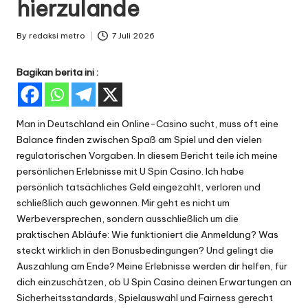
hierzulande
By
redaksi metro
7 Juli 2026
Posted
by
Bagikan berita ini :
Man in Deutschland ein Online-Casino sucht, muss oft eine
Balance finden zwischen Spaß am Spiel und den vielen
regulatorischen Vorgaben. In diesem Bericht teile ich meine
persönlichen Erlebnisse mit U Spin Casino. Ich habe
persönlich tatsächliches Geld eingezahlt, verloren und
schließlich auch gewonnen. Mir geht es nicht um
Werbeversprechen, sondern ausschließlich um die
praktischen Abläufe: Wie funktioniert die Anmeldung? Was
steckt wirklich in den Bonusbedingungen? Und gelingt die
Auszahlung am Ende? Meine Erlebnisse werden dir helfen, für
dich einzuschätzen, ob U Spin Casino deinen Erwartungen an
Sicherheitsstandards, Spielauswahl und Fairness gerecht