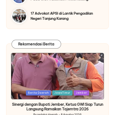
17 Advokat APSI di Lantik Pengadilan
Negeri Tanjung Karang
Rekomendasi Berita
Posted
Berita Daerah
JawaTimur
Jember
in
Sinergi dengan Bupati Jember, Ketua GWI Siap Turun
Langsung Ramaikan Tajemtra 2026
By
redaksi daerah
8 Agustus 2026