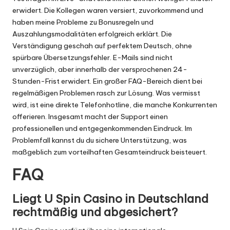
erwidert. Die Kollegen waren versiert, zuvorkommend und
haben meine Probleme zu Bonusregeln und
Auszahlungsmodalitäten erfolgreich erklärt. Die
Verständigung geschah auf perfektem Deutsch, ohne
spürbare Übersetzungsfehler. E-Mails sind nicht
unverzüglich, aber innerhalb der versprochenen 24-
Stunden-Frist erwidert. Ein großer FAQ-Bereich dient bei
regelmäßigen Problemen rasch zur Lösung. Was vermisst
wird, ist eine direkte Telefonhotline, die manche Konkurrenten
offerieren. Insgesamt macht der Support einen
professionellen und entgegenkommenden Eindruck. Im
Problemfall kannst du du sichere Unterstützung, was
maßgeblich zum vorteilhaften Gesamteindruck beisteuert.
FAQ
Liegt U Spin Casino in Deutschland
rechtmäßig und abgesichert?