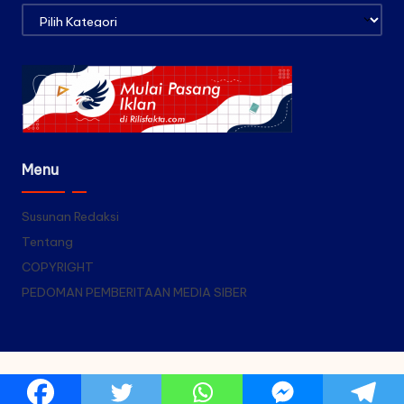
Kategori
Menu
Susunan Redaksi
Tentang
COPYRIGHT
PEDOMAN PEMBERITAAN MEDIA SIBER
Copyright 2026 — Rilis Fakta. All rights reserved.