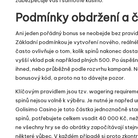
zabezpečuje vás i samotné kasino.
Podmínky obdržení a 
Ani jeden pořádný bonus se neobejde bez pravidel
Základní podmínkou je vytvoření nového, reálné
často ovlivňuje o tom, kolik spinů nakonec dost
vyšší vklad pak například plných 500. Po úspěšn
ihned, nebo průběžně podle rozvrhu kampaně. Něk
bonusový kód, a proto na to dávejte pozor.
Klíčovým pravidlem jsou tzv. wagering require
spinů nejsou volně k výběru. Je nutné je napřed ur
Golisimo Casino je tato částka jednoznačně sta
spinů, potřebujete celkem vsadit 40 000 Kč, než
ne všechny hry se do obrátky započítávají stejně
některé vůbec. V každém případě si proto zkontro