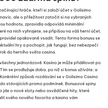
čínající hráče, kteří si založí účet v Golisimo
avíc, ale o příležitost zatočit si na vybraných
ou hodnotu, zpravidla odpovídá minimální
ré na nich vyhrajete, se připíšou na váš herní účet.
le pravidel opakovaně vsadit. Tento forma bonusu se
ktuální hry a pochopit, jak fungují, bez nebezpečí
rok do herního světa casina.
 všechny jednorázově. Kasino je může přidělovat po
ím se prodlužuje doba, po niž si bonus užíváte, a
 Konkrétní způsob rozdávání se v Golisimo Casino
 do stávajících promo podmínek. Bonusové spiny
o jde o nové sloty nebo osvědčené hity, které
lit svého nového favorita a kasino vám