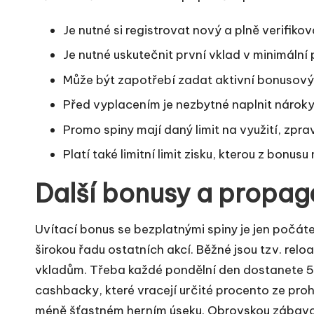
Je nutné si registrovat nový a plně verifiko
Je nutné uskutečnit první vklad v minimální
Může být zapotřebí zadat aktivní bonusový 
Před vyplacením je nezbytné naplnit nároky
Promo spiny mají daný limit na využití, zprav
Platí také limitní limit zisku, kterou z bonu
Další bonusy a propag
Uvítací bonus se bezplatnými spiny je jen počát
širokou řadu ostatních akcí. Běžné jsou tzv. rel
vkladům. Třeba každé pondělní den dostanete 5
cashbacky, které vracejí určité procento ze proh
méně šťastném herním úseku. Obrovskou zábavou m