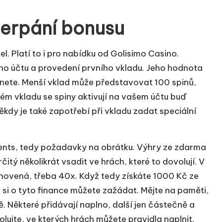
čerpání bonusu
. Platí to i pro nabídku od Golisimo Casino.
ho účtu a provedení prvního vkladu. Jeho hodnota
anete. Menší vklad může představovat 100 spinů,
ém vkladu se spiny aktivují na vašem účtu buď
dy je také zapotřebí při vkladu zadat speciální
ments, tedy požadavky na obrátku. Výhry ze zdarma
čitý několikrát vsadit ve hrách, které to dovolují. V
novená, třeba 40x. Když tedy získáte 1000 Kč ze
 si o tyto finance můžete zažádat. Mějte na paměti,
. Některé přidávají naplno, další jen částečně a
lujte, ve kterých hrách můžete pravidla naplnit.