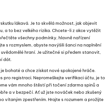
skutku lákavá. Je to skvělá možnost, jak objevit
u, a to bez velkého rizika. Chcete-li z akce vytěžit
i přečtěte všechny podmínky, hlavně nařízení
te s rozmyslem, abyste navýšili šanci na naplnění
uvědomělé hraní. Je užitečné si předem stanovit,
í dát.
je bohaté a chce získat nové spokojené hráče.
 pro registraci. Nepromeškejte verifikaci účtu, je to
jeme vám mnoho štěstí při točení zdarma spinů a
obře a v bezpečí. Ať už jste nováček nebo zkušený
o vítaným zpestřením. Hrajte s rozumem a prožijte