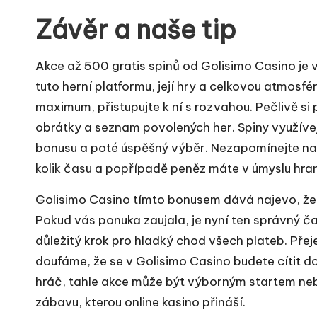
Závěr a naše tip
Akce až 500 gratis spinů od Golisimo Casino je v
tuto herní platformu, její hry a celkovou atmosfér
maximum, přistupujte k ní s rozvahou. Pečlivě s
obrátky a seznam povolených her. Spiny využívej
bonusu a poté úspěšný výběr. Nezapomínejte na 
kolik času a popřípadě peněz máte v úmyslu hran
Golisimo Casino tímto bonusem dává najevo, že 
Pokud vás ponuka zaujala, je nyní ten správný čas
důležitý krok pro hladký chod všech plateb. Pře
doufáme, že se v Golisimo Casino budete cítit d
hráč, tahle akce může být výborným startem neb
zábavu, kterou online kasino přináší.