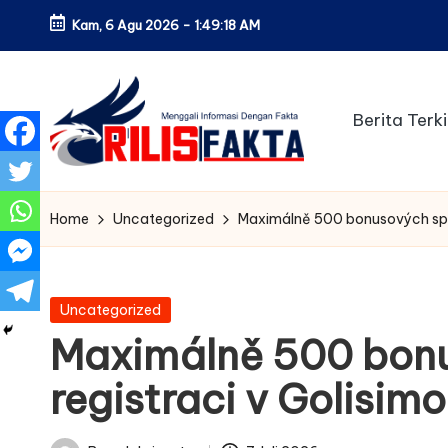
Kam, 6 Agu 2026
-
1:49:18 AM
Skip
to
content
Berita Terki
Home
Uncategorized
Maximálně 500 bonusových spin
Posted
Uncategorized
in
Maximálně 500 bonu
registraci v Golisim