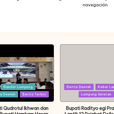
navegación
Posted
Bandar Lampung
Berita Daerah
Kabar L
in
ta Daerah
Berita Terkini
Lampung Selatan
i Qudrotul Ikhwan dan
Bupati Radityo egi P