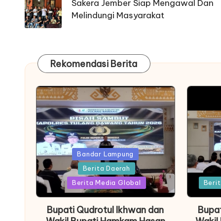
Sakera Jember Siap Mengawal Dan
Melindungi Masyarakat
Rekomendasi Berita
Posted
Bandar Lampung
in
Posted
Berita Daerah
in
Berita Media Global
Beri
Bupati Qudrotul Ikhwan dan
Bupat