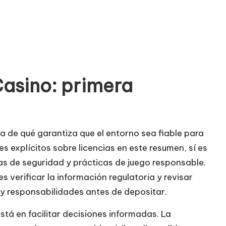
Casino: primera
ta de qué garantiza que el entorno sea fiable para
 explícitos sobre licencias en este resumen, sí es
s de seguridad y prácticas de juego responsable.
 verificar la información regulatoria y revisar
y responsabilidades antes de depositar.
tá en facilitar decisiones informadas. La