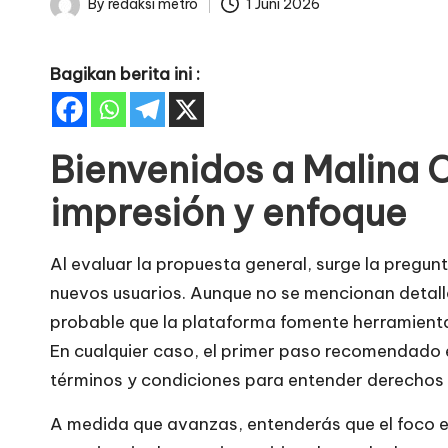
By
redaksi metro
1 Juni 2026
Posted
by
Bagikan berita ini :
Bienvenidos a Malina 
impresión y enfoque
Al evaluar la propuesta general, surge la pregun
nuevos usuarios. Aunque no se mencionan detalles
probable que la plataforma fomente herramienta
En cualquier caso, el primer paso recomendado es
términos y condiciones para entender derechos 
A medida que avanzas, entenderás que el foco es