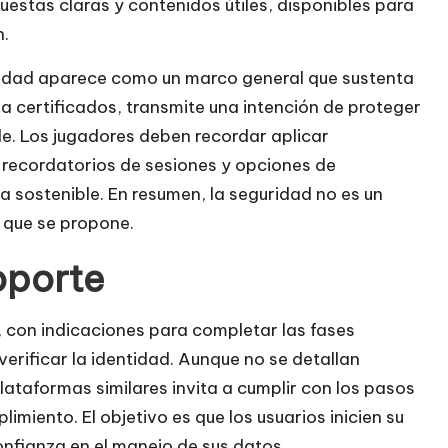
estas claras y contenidos útiles, disponibles para
n.
lidad aparece como un marco general que sustenta
a certificados, transmite una intención de proteger
e. Los jugadores deben recordar aplicar
 recordatorios de sesiones y opciones de
a sostenible. En resumen, la seguridad no es un
 que se propone.
soporte
, con indicaciones para completar las fases
verificar la identidad. Aunque no se detallan
lataformas similares invita a cumplir con los pasos
imiento. El objetivo es que los usuarios inicien su
onfianza en el manejo de sus datos.