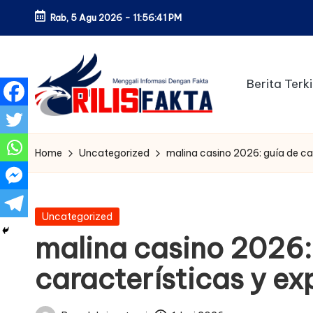
Rab, 5 Agu 2026
-
11:56:42 PM
Skip
to
content
Berita Terki
Home
Uncategorized
malina casino 2026: guía de ca
Posted
Uncategorized
in
malina casino 2026:
características y ex