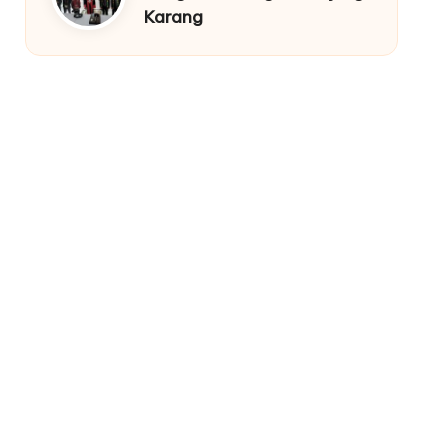
Karang