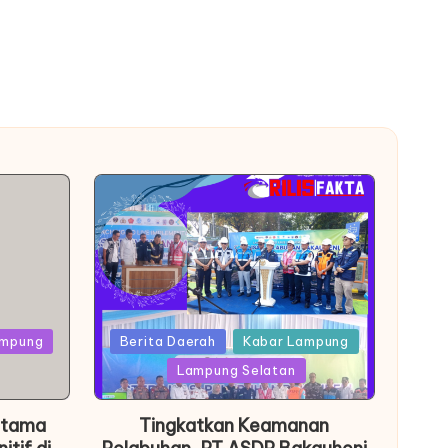
Posted
ampung
Berita Daerah
Kabar Lampung
in
Lampung Selatan
ratama
Tingkatkan Keamanan