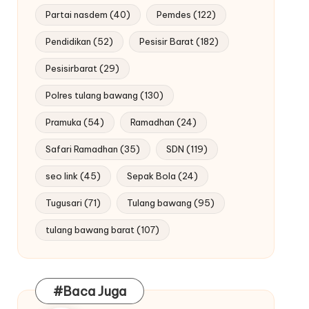
Partai nasdem
(40)
Pemdes
(122)
Pendidikan
(52)
Pesisir Barat
(182)
Pesisirbarat
(29)
Polres tulang bawang
(130)
Pramuka
(54)
Ramadhan
(24)
Safari Ramadhan
(35)
SDN
(119)
seo link
(45)
Sepak Bola
(24)
Tugusari
(71)
Tulang bawang
(95)
tulang bawang barat
(107)
#Baca Juga