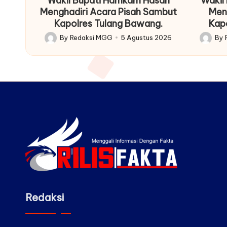
Wakil Bupati Hamkam Hasan
Wakil
Menghadiri Acara Pisah Sambut
Men
Kapolres Tulang Bawang.
Kap
By
Redaksi MGG
5 Agustus 2026
By
Posted
Posted
by
by
Redaksi