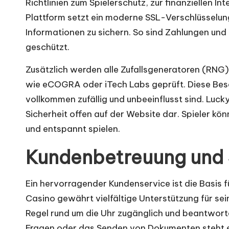
Richtlinien zum Spielerschutz, zur finanziellen I
Plattform setzt ein moderne SSL-Verschlüsselun
Informationen zu sichern. So sind Zahlungen und
geschützt.
Zusätzlich werden alle Zufallsgeneratoren (RNG)
wie eCOGRA oder iTech Labs geprüft. Diese Bes
vollkommen zufällig und unbeeinflusst sind. Luck
Sicherheit offen auf der Website dar. Spieler kö
und entspannt spielen.
Kundenbetreuung und 
Ein hervorragender Kundenservice ist die Basis
Casino gewährt vielfältige Unterstützung für sein
Regel rund um die Uhr zugänglich und beantwort
Fragen oder das Senden von Dokumenten steht e