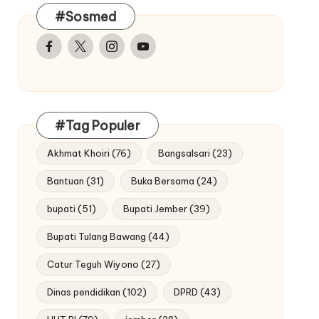
#Sosmed
Facebook
Twitter
Instagram
Youtube
#Tag Populer
Akhmat Khoiri
(76)
Bangsalsari
(23)
Bantuan
(31)
Buka Bersama
(24)
bupati
(51)
Bupati Jember
(39)
Bupati Tulang Bawang
(44)
Catur Teguh Wiyono
(27)
Dinas pendidikan
(102)
DPRD
(43)