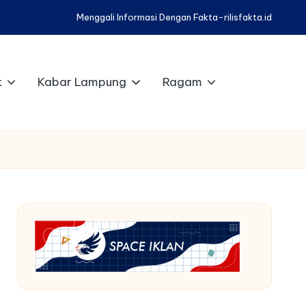
Menggali Informasi Dengan Fakta-rilisfakta.id
t
Kabar Lampung
Ragam