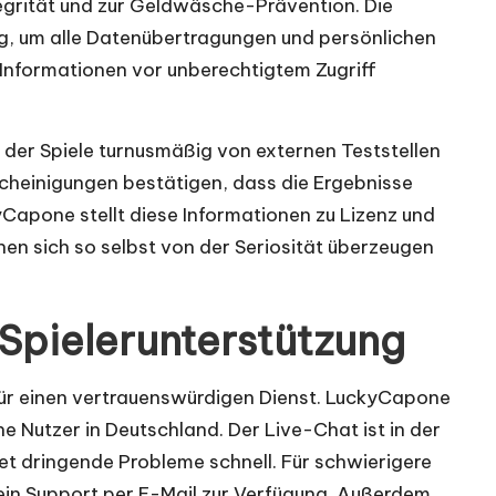
ntegrität und zur Geldwäsche-Prävention. Die
g, um alle Datenübertragungen und persönlichen
 Informationen vor unberechtigtem Zugriff
 der Spiele turnusmäßig von externen Teststellen
cheinigungen bestätigen, dass die Ergebnisse
yCapone stellt diese Informationen zu Lizenz und
nnen sich so selbst von der Seriosität überzeugen
Spielerunterstützung
 für einen vertrauenswürdigen Dienst. LuckyCapone
e Nutzer in Deutschland. Der Live-Chat ist in der
et dringende Probleme schnell. Für schwierigere
in Support per E-Mail zur Verfügung. Außerdem