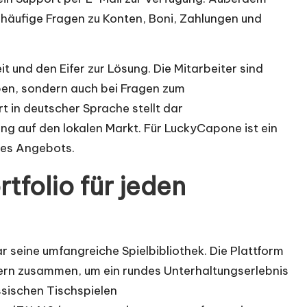
 häufige Fragen zu Konten, Boni, Zahlungen und
t und den Eifer zur Lösung. Die Mitarbeiter sind
eben, sondern auch bei Fragen zum
t in deutscher Sprache stellt dar
ng auf den lokalen Markt. Für LuckyCapone ist ein
 des Angebots.
rtfolio für jeden
 seine umfangreiche Spielbibliothek. Die Plattform
lern zusammen, um ein rundes Unterhaltungserlebnis
ssischen Tischspielen