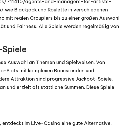
aics/711410/agents-and-managers-for-artists-
s/
wie Blackjack und Roulette in verschiedenen
o mit realen Croupiers bis zu einer großen Auswahl
ät und Fairness. Alle Spiele werden regelmäßig von
-Spiele
nse Auswahl an Themen und Spielweisen. Von
deo-Slots mit komplexen Bonusrunden und
dere Attraktion sind progressive Jackpot-Spiele.
an und erzielt oft stattliche Summen. Diese Spiele
 entdeckt im Live-Casino eine gute Alternative.