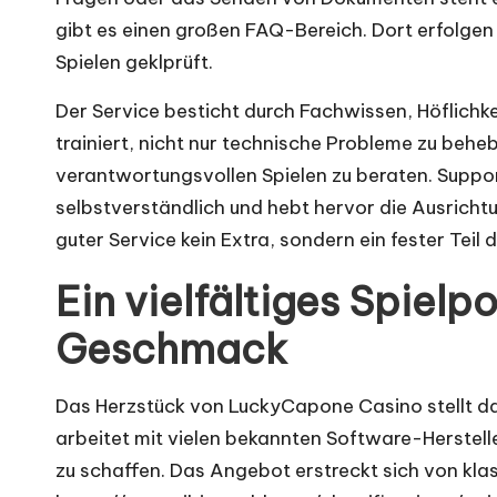
gibt es einen großen FAQ-Bereich. Dort erfolgen
Spielen geklprüft.
Der Service besticht durch Fachwissen, Höflichkei
trainiert, nicht nur technische Probleme zu beh
verantwortungsvollen Spielen zu beraten. Suppor
selbstverständlich und hebt hervor die Ausrichtu
guter Service kein Extra, sondern ein fester Teil
Ein vielfältiges Spielpo
Geschmack
Das Herzstück von LuckyCapone Casino stellt dar
arbeitet mit vielen bekannten Software-Herstel
zu schaffen. Das Angebot erstreckt sich von kla