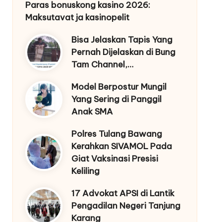
Paras bonuskong kasino 2026:
Maksutavat ja kasinopelit
Bisa Jelaskan Tapis Yang
Pernah Dijelaskan di Bung
Tam Channel,…
Model Berpostur Mungil
Yang Sering di Panggil
Anak SMA
Polres Tulang Bawang
Kerahkan SIVAMOL Pada
Giat Vaksinasi Presisi
Keliling
17 Advokat APSI di Lantik
Pengadilan Negeri Tanjung
Karang