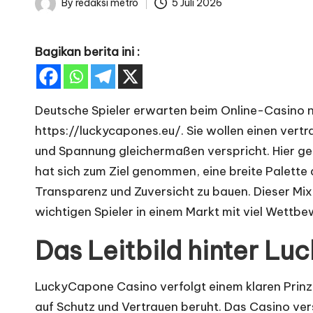
By
redaksi metro
5 Juli 2026
Posted
by
Bagikan berita ini :
Deutsche Spieler erwarten beim Online-Casino ni
https://luckycapones.eu/
. Sie wollen einen vert
und Spannung gleichermaßen verspricht. Hier g
hat sich zum Ziel genommen, eine breite Palette 
Transparenz und Zuversicht zu bauen. Dieser M
wichtigen Spieler in einem Markt mit viel Wettbe
Das Leitbild hinter L
LuckyCapone Casino verfolgt einem klaren Prinzi
auf Schutz und Vertrauen beruht. Das Casino vers