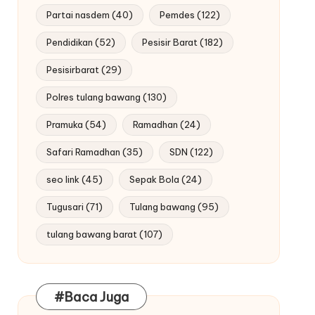
Partai nasdem
(40)
Pemdes
(122)
Pendidikan
(52)
Pesisir Barat
(182)
Pesisirbarat
(29)
Polres tulang bawang
(130)
Pramuka
(54)
Ramadhan
(24)
Safari Ramadhan
(35)
SDN
(122)
seo link
(45)
Sepak Bola
(24)
Tugusari
(71)
Tulang bawang
(95)
tulang bawang barat
(107)
#Baca Juga