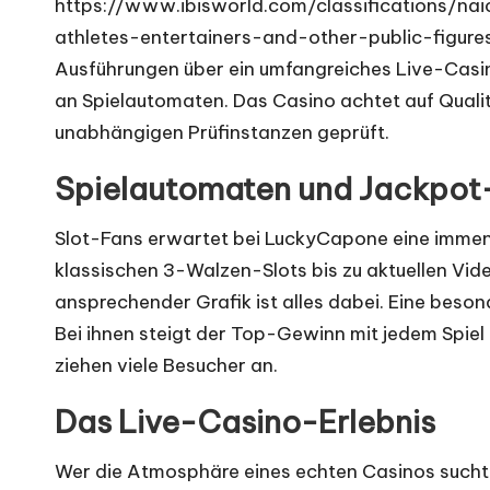
https://www.ibisworld.com/classifications/n
athletes-entertainers-and-other-public-figure
Ausführungen über ein umfangreiches Live-Casin
an Spielautomaten. Das Casino achtet auf Qualit
unabhängigen Prüfinstanzen geprüft.
Spielautomaten und Jackpot
Slot-Fans erwartet bei LuckyCapone eine imme
klassischen 3-Walzen-Slots bis zu aktuellen Vi
ansprechender Grafik ist alles dabei. Eine beson
Bei ihnen steigt der Top-Gewinn mit jedem Spiel 
ziehen viele Besucher an.
Das Live-Casino-Erlebnis
Wer die Atmosphäre eines echten Casinos sucht,