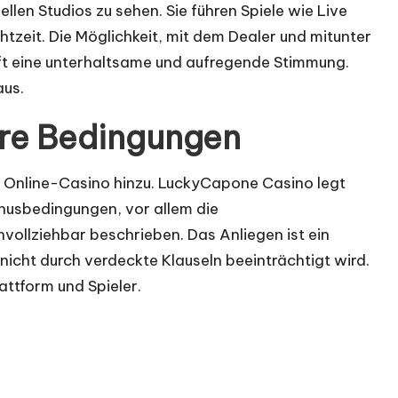
len Studios zu sehen. Sie führen Spiele wie Live
htzeit. Die Möglichkeit, mit dem Dealer und mitunter
fft eine unterhaltsame und aufregende Stimmung.
aus.
are Bedingungen
 Online-Casino hinzu. LuckyCapone Casino legt
onusbedingungen, vor allem die
ollziehbar beschrieben. Das Anliegen ist ein
 nicht durch verdeckte Klauseln beeinträchtigt wird.
attform und Spieler.