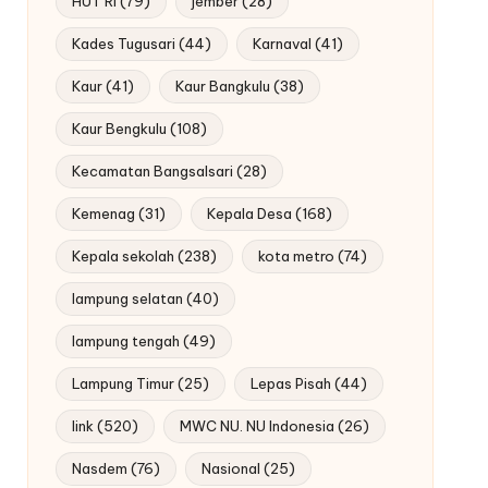
HUT RI
(79)
jember
(28)
Kades Tugusari
(44)
Karnaval
(41)
Kaur
(41)
Kaur Bangkulu
(38)
Kaur Bengkulu
(108)
Kecamatan Bangsalsari
(28)
Kemenag
(31)
Kepala Desa
(168)
Kepala sekolah
(238)
kota metro
(74)
lampung selatan
(40)
lampung tengah
(49)
Lampung Timur
(25)
Lepas Pisah
(44)
link
(520)
MWC NU. NU Indonesia
(26)
Nasdem
(76)
Nasional
(25)