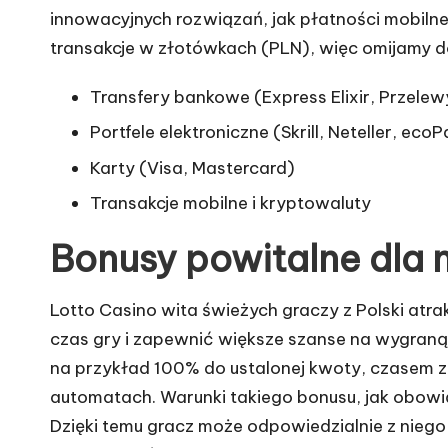
innowacyjnych rozwiązań, jak płatności mobilne
transakcje w złotówkach (PLN), więc omijamy
Transfery bankowe (Express Elixir, Przele
Portfele elektroniczne (Skrill, Neteller, eco
Karty (Visa, Mastercard)
Transakcje mobilne i kryptowaluty
Bonusy powitalne dla 
Lotto Casino wita świeżych graczy z Polski at
czas gry i zapewnić większe szanse na wygraną
na przykład 100% do ustalonej kwoty, czasem
automatach. Warunki takiego bonusu, jak obowi
Dzięki temu gracz może odpowiedzialnie z nieg