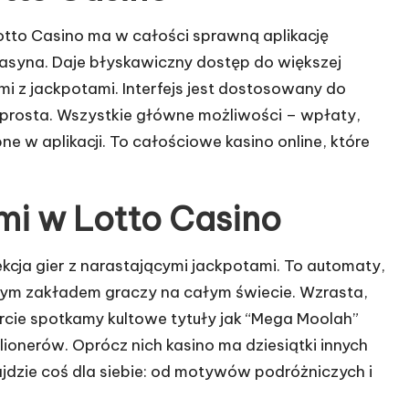
Lotto Casino ma w całości sprawną aplikację
y kasyna. Daje błyskawiczny dostęp do większej
mi z jackpotami. Interfejs jest dostosowany do
 prosta. Wszystkie główne możliwości – wpłaty,
e w aplikacji. To całościowe kasino online, które
mi w Lotto Casino
kcja gier z narastającymi jackpotami. To automaty,
dym zakładem graczy na całym świecie. Wzrasta,
rcie spotkamy kultowe tytuły jak “Mega Moolah”
lionerów. Oprócz nich kasino ma dziesiątki innych
dzie coś dla siebie: od motywów podróżniczych i