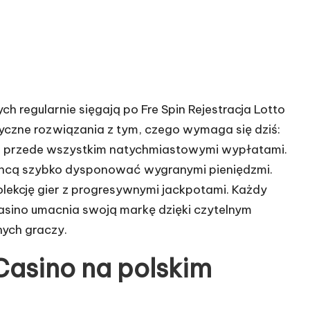
ych regularnie sięgają po
Fre Spin Rejestracja Lotto
czne rozwiązania z tym, czego wymaga się dziś:
ane przede wszystkim natychmiastowymi wypłatami.
chcą szybko dysponować wygranymi pieniędzmi.
lekcję gier z progresywnymi jackpotami. Każdy
kasino umacnia swoją markę dzięki czytelnym
ych graczy.
Casino na polskim