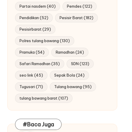
Partai nasdem
(40)
Pemdes
(122)
Pendidikan
(52)
Pesisir Barat
(182)
Pesisirbarat
(29)
Polres tulang bawang
(130)
Pramuka
(54)
Ramadhan
(24)
Safari Ramadhan
(35)
SDN
(123)
seo link
(45)
Sepak Bola
(24)
Tugusari
(71)
Tulang bawang
(95)
tulang bawang barat
(107)
#Baca Juga