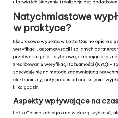
ułatwia ich śledzenie i realizację bez dodatkowe
Natychmiastowe wypłat
w praktyce?
Ekspresowa wypłata w Lotto Casino opiera się
weryfikacji, automatyzacji i solidnych partnera
przetwarza go priorytetowo, skracając czas na
zrealizowanie weryfikacji tożsamości (KYC) – to 
zdecyduje się na metodę zapewniającą natychmi
elektroniczny, cały proces od naciśnięcia “wyp
kilka godzin.
Aspekty wpływające na cza
Lotto Casino zabiega o największą szybkość, al