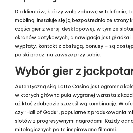
Dla klientów, którzy wolą zabawę w telefonie, 
mobilną. Instaluje się ją bezpośrednio ze stron
części gier z wersji desktopowej, w tym ze slota
ekranów dotykowych, a nawigacja jest gładka i
wypłaty, kontakt z obsługą, bonusy – są dostępn
polski gracz ma zawsze przy sobie.
Wybór gier z jackpota
Autentyczną siłą Lotto Casino jest ogromna kole
w których główna pula wygranej wzrasta z każ
aż ktoś zdobędzie szczęśliwą kombinację. W ofe
czy “Hall of Gods”, popularne z produkowania mi
slotów z progresywnymi nagrodami. Każdy odnaj
mitologicznych po te inspirowane filmami.