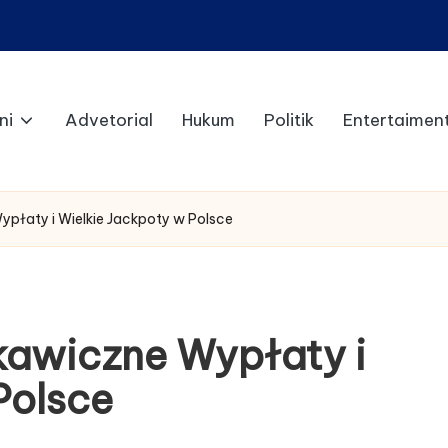
ni
Advetorial
Hukum
Politik
Entertaimen
ypłaty i Wielkie Jackpoty w Polsce
kawiczne Wypłaty i
Polsce