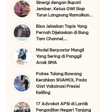
Sinergi dengan Bupati
Jember, Ketua GWI Siap
Turun Langsung Ramaikan…
Bisa Jelaskan Tapis Yang
Pernah Dijelaskan di Bung
Tam Channel,…
Model Berpostur Mungil
Yang Sering di Panggil
Anak SMA
Polres Tulang Bawang
Kerahkan SIVAMOL Pada
Giat Vaksinasi Presisi
Keliling
17 Advokat APSI di Lantik
Pengadilan Negeri Tanjung