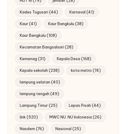
HUT RI
(79)
jember
(28)
Kades Tugusari
(44)
Karnaval
(41)
Kaur
(41)
Kaur Bangkulu
(38)
Kaur Bengkulu
(108)
Kecamatan Bangsalsari
(28)
Kemenag
(31)
Kepala Desa
(168)
Kepala sekolah
(238)
kota metro
(74)
lampung selatan
(40)
lampung tengah
(49)
Lampung Timur
(25)
Lepas Pisah
(44)
link
(520)
MWC NU. NU Indonesia
(26)
Nasdem
(76)
Nasional
(25)