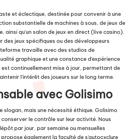
aste et éclectique, destinée pour convenir à une
ion substantielle de machines à sous, de jeux de
, ainsi qu’un salon de jeux en direct (live casino).
pour des jeux spécifiques ou des développeurs
teforme travaille avec des studios de
ualité graphique et une constance d’expérience
fre est continuellement mise à jour, permettant de
ntenir l’intérêt des joueurs sur le long terme.
onsable avec Golisimo
le slogan, mais une nécessité éthique. Golisimo
conserver le contrôle sur leur activité. Nous
dépôt par jour, par semaine ou mensuelles
propose également la faculté de s’autocxclure