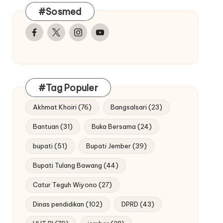
#Sosmed
Facebook
Twitter
Instagram
Youtube
#Tag Populer
Akhmat Khoiri
(76)
Bangsalsari
(23)
Bantuan
(31)
Buka Bersama
(24)
bupati
(51)
Bupati Jember
(39)
Bupati Tulang Bawang
(44)
Catur Teguh Wiyono
(27)
Dinas pendidikan
(102)
DPRD
(43)