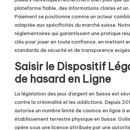
plateforme fiable, des informations claires et u
Paiement
se positionne comme un acteur combla
adaptée aux spécificités du marché suisse. Notre
réglementaires qui garantissent une pratique res
clés pour jouer en toute confiance, en mettant 
standards de sécurité et de transparence exigés
Saisir le Dispositif Lég
de hasard en Ligne
La législation des jeux d’argent en Suisse est sév
contre la criminalité et les addictions. Depuis 201
autorise un nombre limité de casinos en ligne à ex
établissement terrestre physique en Suisse. Goli
opère sous une licence attribuée par une autori