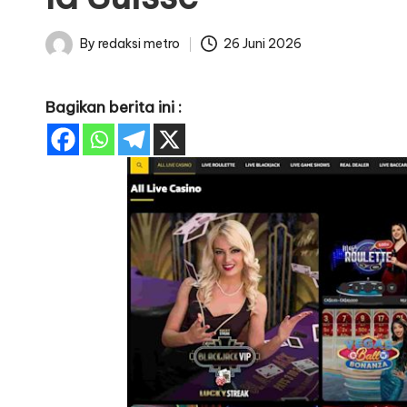
By
redaksi metro
26 Juni 2026
Posted
by
Bagikan berita ini :