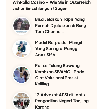
WinRolla Casino – Wie Sie in Österreich
sicher Einzahlungen tätigen
Bisa Jelaskan Tapis Yang
Pernah Dijelaskan di Bung
Tam Channel,…
Model Berpostur Mungil
Yang Sering di Panggil
Anak SMA
Polres Tulang Bawang
Kerahkan SIVAMOL Pada
Giat Vaksinasi Presisi
Keliling
17 Advokat APSI di Lantik
Pengadilan Negeri Tanjung
Karang