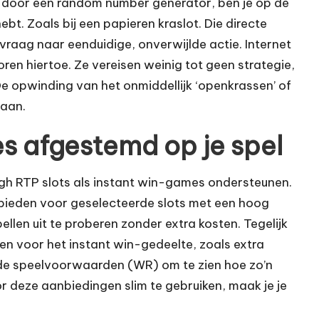
 door een random number generator, ben je op de
bt. Zoals bij een papieren kraslot. Die directe
 vraag naar eenduidige, onverwijlde actie. Internet
ren hiertoe. Ze vereisen weinig tot geen strategie,
 De opwinding van het onmiddellijk ‘openkrassen’ of
 aan.
s afgestemd op je spel
gh RTP slots als instant win-games ondersteunen.
 bieden voor geselecteerde slots met een hoog
ellen uit te proberen zonder extra kosten. Tegelijk
en voor het instant win-gedeelte, zoals extra
aar de speelvoorwaarden (WR) om te zien hoe zo’n
r deze aanbiedingen slim te gebruiken, maak je je