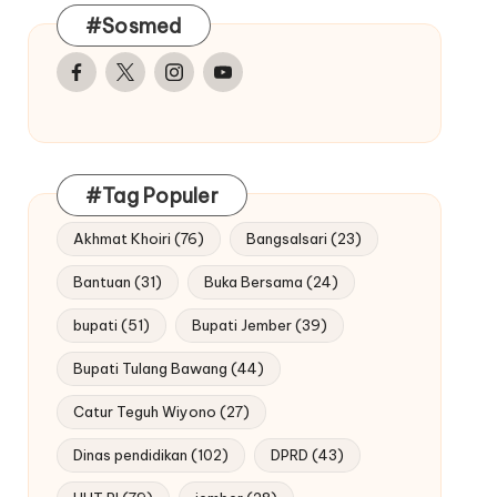
#Sosmed
Facebook
Twitter
Instagram
Youtube
#Tag Populer
Akhmat Khoiri
(76)
Bangsalsari
(23)
Bantuan
(31)
Buka Bersama
(24)
bupati
(51)
Bupati Jember
(39)
Bupati Tulang Bawang
(44)
Catur Teguh Wiyono
(27)
Dinas pendidikan
(102)
DPRD
(43)