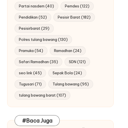
Partai nasdem
(40)
Pemdes
(122)
Pendidikan
(52)
Pesisir Barat
(182)
Pesisirbarat
(29)
Polres tulang bawang
(130)
Pramuka
(54)
Ramadhan
(24)
Safari Ramadhan
(35)
SDN
(121)
seo link
(45)
Sepak Bola
(24)
Tugusari
(71)
Tulang bawang
(95)
tulang bawang barat
(107)
#Baca Juga