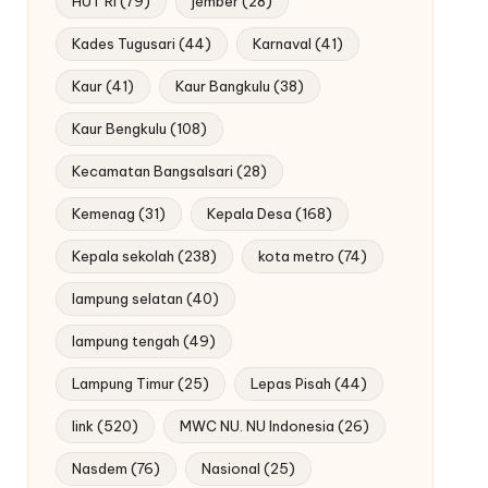
HUT RI
(79)
jember
(28)
Kades Tugusari
(44)
Karnaval
(41)
Kaur
(41)
Kaur Bangkulu
(38)
Kaur Bengkulu
(108)
Kecamatan Bangsalsari
(28)
Kemenag
(31)
Kepala Desa
(168)
Kepala sekolah
(238)
kota metro
(74)
lampung selatan
(40)
lampung tengah
(49)
Lampung Timur
(25)
Lepas Pisah
(44)
link
(520)
MWC NU. NU Indonesia
(26)
Nasdem
(76)
Nasional
(25)