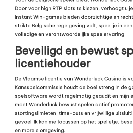
Door voor high RTP slots te kiezen, verhoogt u je
Instant Win-games bieden doorzichtige en recht
strikte Belgische regelgeving valt, speel je in ee
volledige en verantwoordelijke speelervaring.
Beveiligd en bewust sp
licentiehouder
De Vlaamse licentie van Wonderluck Casino is voor
Kansspelcommissie houdt de boel streng in de ga
spelsoftware wordt regelmatig geaudit en mijn e
moet Wonderluck bewust spelen actief promoten. 
stortingslimieten, time-outs en vrijwillige uitsluit
gevoel. Ik kan me focussen op het spelletje, bes
en morele omgeving.