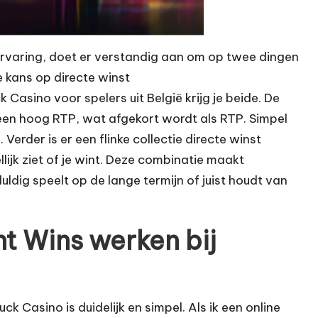
ervaring, doet er verstandig aan om op twee dingen
e kans op directe winst
k Casino voor spelers uit België krijg je beide. De
een hoog RTP, wat afgekort wordt als RTP. Simpel
 Verder is er een flinke collectie directe winst
lijk ziet of je wint. Deze combinatie maakt
uldig speelt op de lange termijn of juist houdt van
t Wins werken bij
 Casino is duidelijk en simpel. Als ik een online