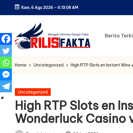
Kam, 6 Agu 2026
-
6:13:09 AM
Skip
to
content
Berita Terki
Home
Uncategorized
High RTP Slots en Instant Wins
Posted
Uncategorized
in
High RTP Slots en In
Wonderluck Casino v