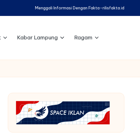
Menggali Informasi Dengan Fakta-rilisfakta.id
t
Kabar Lampung
Ragam