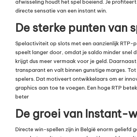
afwisseling houdt het spel boeiend. Je profiteer
directe sensatie van een instant win.
De sterke punten van s
Spelactiviteit op slots met een aanzienlijk RTP-p
speelt langer door, omdat je saldo minder snel d
krijgt dus meer vermaak voor je geld. Daarnaast vo
transparant en valt binnen gunstige marges. Tot s
spelers. Dat motiveert ontwikkelaars om er inn
graphics aan toe te voegen. Een hoge RTP beteke
beter
De groei van Instant-wi
Directe win-spellen zijn in België enorm geliefd ge