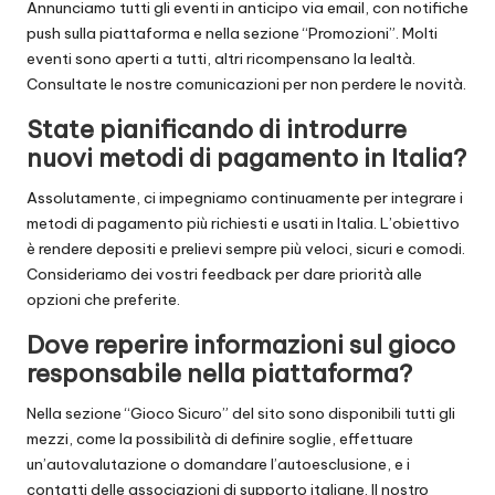
Annunciamo tutti gli eventi in anticipo via email, con notifiche
push sulla piattaforma e nella sezione “Promozioni”. Molti
eventi sono aperti a tutti, altri ricompensano la lealtà.
Consultate le nostre comunicazioni per non perdere le novità.
State pianificando di introdurre
nuovi metodi di pagamento in Italia?
Assolutamente, ci impegniamo continuamente per integrare i
metodi di pagamento più richiesti e usati in Italia. L’obiettivo
è rendere depositi e prelievi sempre più veloci, sicuri e comodi.
Consideriamo dei vostri feedback per dare priorità alle
opzioni che preferite.
Dove reperire informazioni sul gioco
responsabile nella piattaforma?
Nella sezione “Gioco Sicuro” del sito sono disponibili tutti gli
mezzi, come la possibilità di definire soglie, effettuare
un’autovalutazione o domandare l’autoesclusione, e i
contatti delle associazioni di supporto italiane. Il nostro