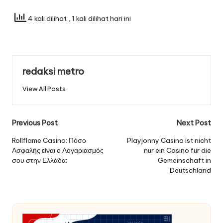
4 kali dilihat
, 1 kali dilihat hari ini
redaksi metro
View All Posts
Post
Previous Post
Next Post
navigation
Rollflame Casino: Πόσο
Playjonny Casino ist nicht
Ασφαλής είναι ο Λογαριασμός
nur ein Casino für die
σου στην Ελλάδα;
Gemeinschaft in
Deutschland