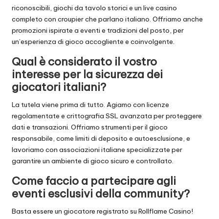
riconoscibili, giochi da tavolo storici e un live casino
completo con croupier che parlano italiano. Offriamo anche
promozioni ispirate a eventi e tradizioni del posto, per
un’esperienza di gioco accogliente e coinvolgente.
Qual è considerato il vostro
interesse per la sicurezza dei
giocatori italiani?
La tutela viene prima di tutto. Agiamo con licenze
regolamentate e crittografia SSL avanzata per proteggere
dati e transazioni. Offriamo strumenti per il gioco
responsabile, come limiti di deposito e autoesclusione, e
lavoriamo con associazioni italiane specializzate per
garantire un ambiente di gioco sicuro e controllato.
Come faccio a partecipare agli
eventi esclusivi della community?
Basta essere un giocatore registrato su Rollflame Casino!