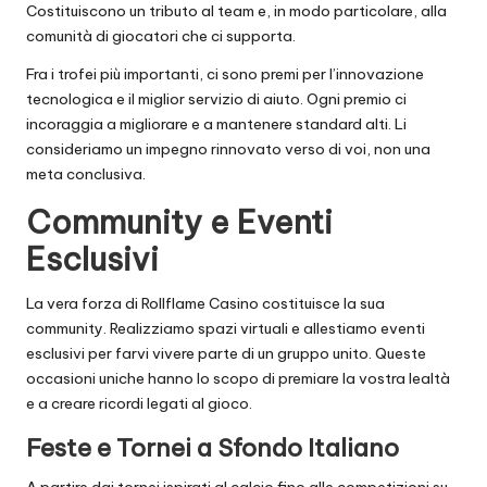
Costituiscono un tributo al team e, in modo particolare, alla
comunità di giocatori che ci supporta.
Fra i trofei più importanti, ci sono premi per l’innovazione
tecnologica e il miglior servizio di aiuto. Ogni premio ci
incoraggia a migliorare e a mantenere standard alti. Li
consideriamo un impegno rinnovato verso di voi, non una
meta conclusiva.
Community e Eventi
Esclusivi
La vera forza di Rollflame Casino costituisce la sua
community. Realizziamo spazi virtuali e allestiamo eventi
esclusivi per farvi vivere parte di un gruppo unito. Queste
occasioni uniche hanno lo scopo di premiare la vostra lealtà
e a creare ricordi legati al gioco.
Feste e Tornei a Sfondo Italiano
A partire dai tornei ispirati al calcio fino alle competizioni su