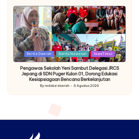
by
Posted
Berita Daerah
Berita Nasional
JawaTimur
in
Pengawas Sekolah Yeni Sambut Delegasi JRCS
Jepang di SDN Puger Kulon 01, Dorong Edukasi
Kesiapsiagaan Bencana Berkelanjutan
By
redaksi daerah
6 Agustus 2026
Posted
by