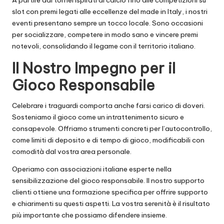
slot con premi legati alle eccellenze del made in Italy, i nostri
eventi presentano sempre un tocco locale. Sono occasioni
per socializzare, competere in modo sano e vincere premi
notevoli, consolidando il legame con il territorio italiano.
Il Nostro Impegno per il
Gioco Responsabile
Celebrare i traguardi comporta anche farsi carico di doveri.
Sosteniamo il gioco come un intrattenimento sicuro e
consapevole. Offriamo strumenti concreti per l’autocontrollo,
come limiti di deposito e di tempo di gioco, modificabili con
comodità dal vostra area personale.
Operiamo con associazioni italiane esperte nella
sensibilizzazione del gioco responsabile. Il nostro supporto
clienti ottiene una formazione specifica per offrire supporto
e chiarimenti su questi aspetti. La vostra serenità è il risultato
più importante che possiamo difendere insieme.