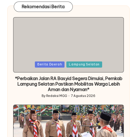
Rekomendasi Berita
Posted
Berita Daerah
Lampung Selatan
in
*Perbaikan Jalan RA Basyid Segera Dimulai, Pemkab
Lampung Selatan Pastikan Mobilitas Warga Lebih
Aman dan Nyaman*
By
Redaksi MGG
7 Agustus 2026
Posted
by