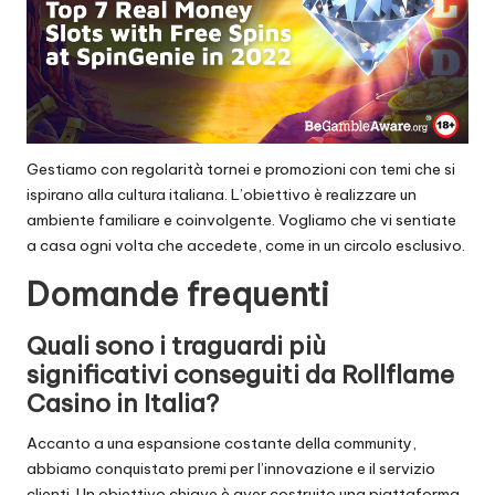
Gestiamo con regolarità tornei e promozioni con temi che si
ispirano alla cultura italiana. L’obiettivo è realizzare un
ambiente familiare e coinvolgente. Vogliamo che vi sentiate
a casa ogni volta che accedete, come in un circolo esclusivo.
Domande frequenti
Quali sono i traguardi più
significativi conseguiti da Rollflame
Casino in Italia?
Accanto a una espansione costante della community,
abbiamo conquistato premi per l’innovazione e il servizio
clienti. Un obiettivo chiave è aver costruito una piattaforma