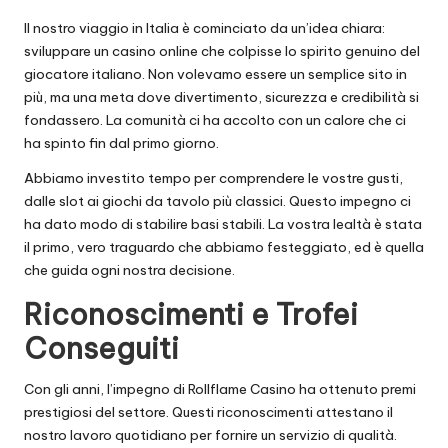
Il nostro viaggio in Italia è cominciato da un’idea chiara:
sviluppare un casino online che colpisse lo spirito genuino del
giocatore italiano. Non volevamo essere un semplice sito in
più, ma una meta dove divertimento, sicurezza e credibilità si
fondassero. La comunità ci ha accolto con un calore che ci
ha spinto fin dal primo giorno.
Abbiamo investito tempo per comprendere le vostre gusti,
dalle slot ai giochi da tavolo più classici. Questo impegno ci
ha dato modo di stabilire basi stabili. La vostra lealtà è stata
il primo, vero traguardo che abbiamo festeggiato, ed è quella
che guida ogni nostra decisione.
Riconoscimenti e Trofei
Conseguiti
Con gli anni, l’impegno di Rollflame Casino ha ottenuto premi
prestigiosi del settore. Questi riconoscimenti attestano il
nostro lavoro quotidiano per fornire un servizio di qualità.