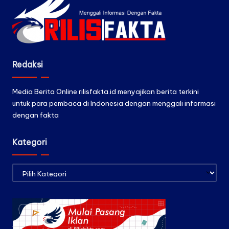
Redaksi
Media Berita Online rilisfakta.id menyajikan berita terkini
untuk para pembaca di Indonesia dengan menggali informasi
dengan fakta
Kategori
Kategori