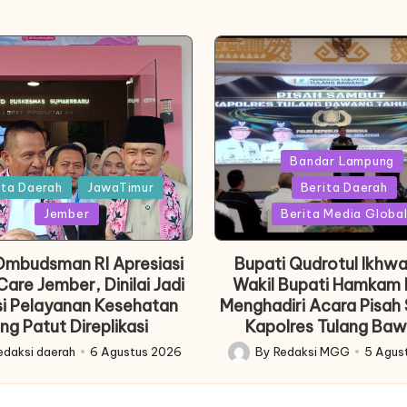
Posted
Bandar Lampung
in
ita Daerah
JawaTimur
Berita Daerah
Jember
Berita Media Globa
Ombudsman RI Apresiasi
Bupati Qudrotul Ikhw
are Jember, Dinilai Jadi
Wakil Bupati Hamkam
si Pelayanan Kesehatan
Menghadiri Acara Pisah
ng Patut Direplikasi
Kapolres Tulang Baw
edaksi daerah
6 Agustus 2026
By
Redaksi MGG
5 Agus
Posted
by