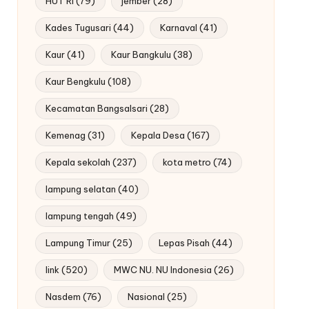
HUT RI
(79)
jember
(28)
Kades Tugusari
(44)
Karnaval
(41)
Kaur
(41)
Kaur Bangkulu
(38)
Kaur Bengkulu
(108)
Kecamatan Bangsalsari
(28)
Kemenag
(31)
Kepala Desa
(167)
Kepala sekolah
(237)
kota metro
(74)
lampung selatan
(40)
lampung tengah
(49)
Lampung Timur
(25)
Lepas Pisah
(44)
link
(520)
MWC NU. NU Indonesia
(26)
Nasdem
(76)
Nasional
(25)