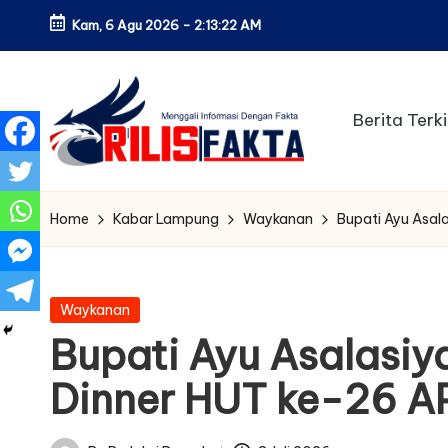
Kam, 6 Agu 2026
-
2:13:23 AM
Skip
to
content
Berita Terki
Home
Kabar Lampung
Waykanan
Bupati Ayu Asal
Posted
Waykanan
in
Bupati Ayu Asalasiy
Dinner HUT ke-26 A