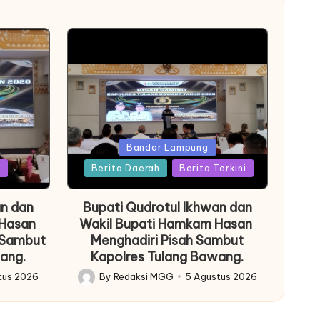
Posted
Bandar Lampung
in
l
Berita Daerah
Berita Terkini
an dan
Bupati Qudrotul Ikhwan dan
 Hasan
Wakil Bupati Hamkam Hasan
 Sambut
Menghadiri Pisah Sambut
ang.
Kapolres Tulang Bawang.
tus 2026
By
Redaksi MGG
5 Agustus 2026
Posted
by