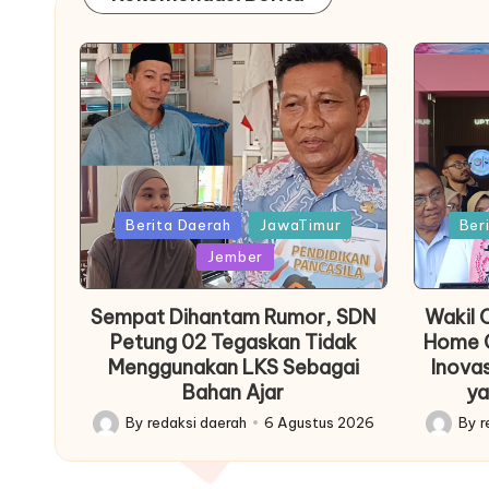
Posted
Posted
Berita Daerah
JawaTimur
Ber
in
in
Jember
Sempat Dihantam Rumor, SDN
Wakil 
Petung 02 Tegaskan Tidak
Home C
Menggunakan LKS Sebagai
Inova
Bahan Ajar
ya
By
redaksi daerah
6 Agustus 2026
By
r
Posted
Posted
by
by