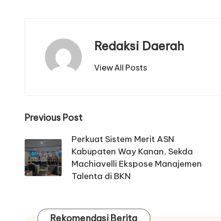
Redaksi Daerah
View All Posts
Post
Previous Post
navigation
Perkuat Sistem Merit ASN
Kabupaten Way Kanan, Sekda
Machiavelli Ekspose Manajemen
Talenta di BKN
Rekomendasi Berita