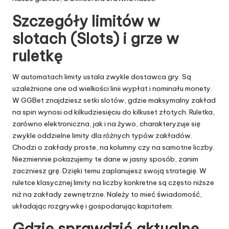
Szczegóły limitów w
slotach (Slots) i grze w
ruletkę
W automatach limity ustala zwykle dostawca gry. Są
uzależnione one od wielkości linii wypłat i nominału monety.
W GGBet znajdziesz setki slotów, gdzie maksymalny zakład
na spin wynosi od kilkudziesięciu do kilkuset złotych. Ruletka,
zarówno elektroniczna, jak i na żywo, charakteryzuje się
zwykle oddzielne limity dla różnych typów zakładów.
Chodzi o zakłady proste, na kolumny czy na samotne liczby.
Niezmiennie pokazujemy te dane w jasny sposób, zanim
zaczniesz grę. Dzięki temu zaplanujesz swoją strategię. W
ruletce klasycznej limity na liczby konkretne są często niższe
niż na zakłady zewnętrzne. Należy to mieć świadomość,
układając rozgrywkę i gospodarując kapitałem.
Gdzie sprawdzić aktualne