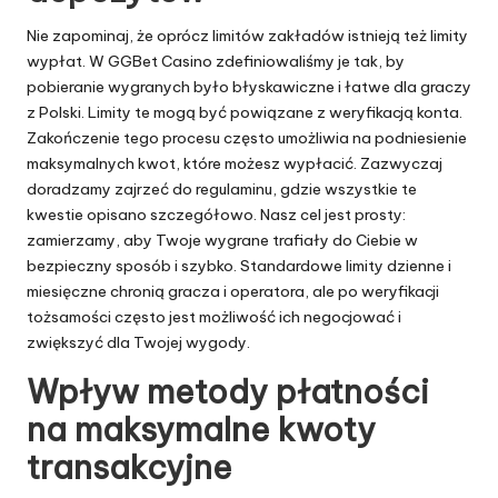
Nie zapominaj, że oprócz limitów zakładów istnieją też limity
wypłat. W
GGBet
Casino zdefiniowaliśmy je tak, by
pobieranie wygranych było błyskawiczne i łatwe dla graczy
z Polski. Limity te mogą być powiązane z weryfikacją konta.
Zakończenie tego procesu często umożliwia na podniesienie
maksymalnych kwot, które możesz wypłacić. Zazwyczaj
doradzamy zajrzeć do regulaminu, gdzie wszystkie te
kwestie opisano szczegółowo. Nasz cel jest prosty:
zamierzamy, aby Twoje wygrane trafiały do Ciebie w
bezpieczny sposób i szybko. Standardowe limity dzienne i
miesięczne chronią gracza i operatora, ale po weryfikacji
tożsamości często jest możliwość ich negocjować i
zwiększyć dla Twojej wygody.
Wpływ metody płatności
na maksymalne kwoty
transakcyjne