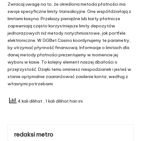
Zwracaj uwagę na to, że określona metoda płatności ma
swoje specyficzne limity transakcyjne. One współdziałają z
limitami kasyna. Przekazy pieniężne lub karty płatnicze
zapewniają często korzystniejsze limity depozytów
jednorazowych niż metody natychmiastowe, jak portfele
elektroniczne. W GGBet Casino koordynujemy te parametry,
by utrzymać płynność finansową. Informacje o limitach dla
danej metody płatności prezentujemy w momencie jej
wyboru w kasie. To kolejny element naszej dbałości o
przejrzystość. Dzięki temu ominiesz niespodzianek i jesteś w
stanie optymalnie zaaranżować zasilenie konta, według z
własnymi potrzebami.
4 kali dilihat
, 1 kali dilihat hari ini
redaksi metro