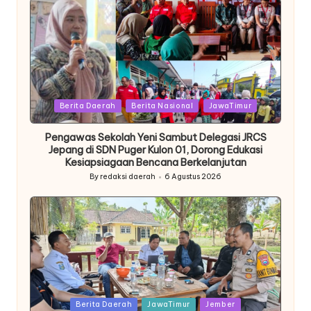
Posted
Berita Daerah
Berita Nasional
JawaTimur
in
Pengawas Sekolah Yeni Sambut Delegasi JRCS
Jepang di SDN Puger Kulon 01, Dorong Edukasi
Kesiapsiagaan Bencana Berkelanjutan
By
redaksi daerah
6 Agustus 2026
Posted
by
Posted
Berita Daerah
JawaTimur
Jember