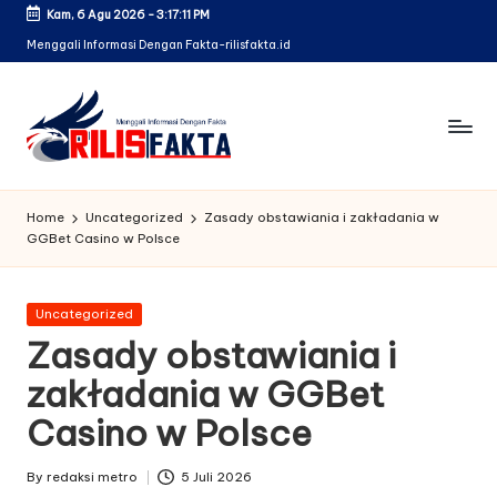
Kam, 6 Agu 2026
-
3:17:12 PM
Skip
Menggali Informasi Dengan Fakta-rilisfakta.id
to
content
Home
Uncategorized
Zasady obstawiania i zakładania w
GGBet Casino w Polsce
Posted
Uncategorized
in
Zasady obstawiania i
zakładania w GGBet
Casino w Polsce
By
redaksi metro
5 Juli 2026
Posted