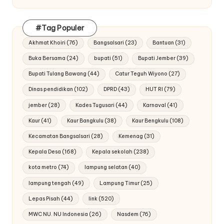
#Tag Populer
Akhmat Khoiri
(76)
Bangsalsari
(23)
Bantuan
(31)
Buka Bersama
(24)
bupati
(51)
Bupati Jember
(39)
Bupati Tulang Bawang
(44)
Catur Teguh Wiyono
(27)
Dinas pendidikan
(102)
DPRD
(43)
HUT RI
(79)
jember
(28)
Kades Tugusari
(44)
Karnaval
(41)
Kaur
(41)
Kaur Bangkulu
(38)
Kaur Bengkulu
(108)
Kecamatan Bangsalsari
(28)
Kemenag
(31)
Kepala Desa
(168)
Kepala sekolah
(238)
kota metro
(74)
lampung selatan
(40)
lampung tengah
(49)
Lampung Timur
(25)
Lepas Pisah
(44)
link
(520)
MWC NU. NU Indonesia
(26)
Nasdem
(76)