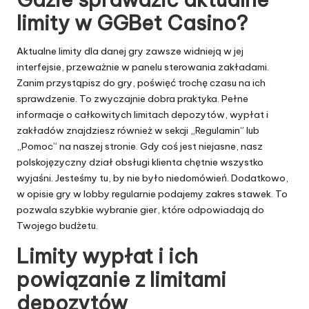
limity w GGBet Casino?
Aktualne limity dla danej gry zawsze widnieją w jej
interfejsie, przeważnie w panelu sterowania zakładami.
Zanim przystąpisz do gry, poświęć trochę czasu na ich
sprawdzenie. To zwyczajnie dobra praktyka. Pełne
informacje o całkowitych limitach depozytów, wypłat i
zakładów znajdziesz również w sekcji „Regulamin” lub
„Pomoc” na naszej stronie. Gdy coś jest niejasne, nasz
polskojęzyczny dział obsługi klienta chętnie wszystko
wyjaśni. Jesteśmy tu, by nie było niedomówień. Dodatkowo,
w opisie gry w lobby regularnie podajemy zakres stawek. To
pozwala szybkie wybranie gier, które odpowiadają do
Twojego budżetu.
Limity wypłat i ich
powiązanie z limitami
depozytów