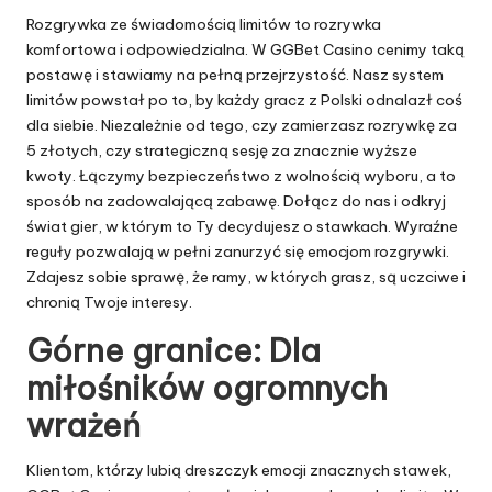
Rozgrywka ze świadomością limitów to rozrywka
komfortowa i odpowiedzialna. W GGBet Casino cenimy taką
postawę i stawiamy na pełną przejrzystość. Nasz system
limitów powstał po to, by każdy gracz z Polski odnalazł coś
dla siebie. Niezależnie od tego, czy zamierzasz rozrywkę za
5 złotych, czy strategiczną sesję za znacznie wyższe
kwoty. Łączymy bezpieczeństwo z wolnością wyboru, a to
sposób na zadowalającą zabawę. Dołącz do nas i odkryj
świat gier, w którym to Ty decydujesz o stawkach. Wyraźne
reguły pozwalają w pełni zanurzyć się emocjom rozgrywki.
Zdajesz sobie sprawę, że ramy, w których grasz, są uczciwe i
chronią Twoje interesy.
Górne granice: Dla
miłośników ogromnych
wrażeń
Klientom, którzy lubią dreszczyk emocji znacznych stawek,