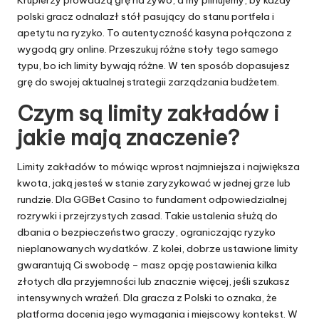
Krupierzy prowadzą grę na żywo, a my pilnujemy, by każdy
polski gracz odnalazł stół pasujący do stanu portfela i
apetytu na ryzyko. To autentyczność kasyna połączona z
wygodą gry online. Przeszukuj różne stoły tego samego
typu, bo ich limity bywają różne. W ten sposób dopasujesz
grę do swojej aktualnej strategii zarządzania budżetem.
Czym są limity zakładów i
jakie mają znaczenie?
Limity zakładów to mówiąc wprost najmniejsza i największa
kwota, jaką jesteś w stanie zaryzykować w jednej grze lub
rundzie. Dla GGBet Casino to fundament odpowiedzialnej
rozrywki i przejrzystych zasad. Takie ustalenia służą do
dbania o bezpieczeństwo graczy, ograniczając ryzyko
nieplanowanych wydatków. Z kolei, dobrze ustawione limity
gwarantują Ci swobodę – masz opcję postawienia kilka
złotych dla przyjemności lub znacznie więcej, jeśli szukasz
intensywnych wrażeń. Dla gracza z Polski to oznaka, że
platforma docenia jego wymagania i miejscowy kontekst. W