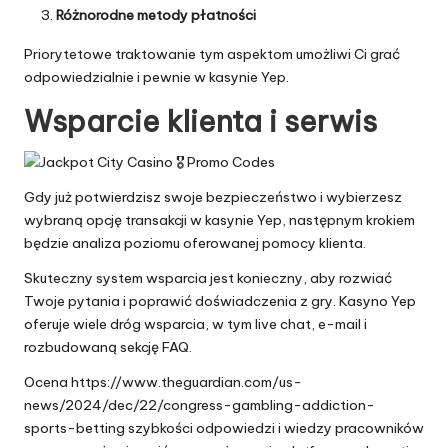
Różnorodne metody płatności
Priorytetowe traktowanie tym aspektom umożliwi Ci grać
odpowiedzialnie i pewnie w kasynie Yep.
Wsparcie klienta i serwis
Gdy już potwierdzisz swoje bezpieczeństwo i wybierzesz
wybraną opcję transakcji w kasynie Yep, następnym krokiem
będzie analiza poziomu oferowanej pomocy klienta.
Skuteczny system wsparcia jest konieczny, aby rozwiać
Twoje pytania i poprawić doświadczenia z gry. Kasyno Yep
oferuje wiele dróg wsparcia, w tym live chat, e-mail i
rozbudowaną sekcję FAQ.
Ocena
https://www.theguardian.com/us-
news/2024/dec/22/congress-gambling-addiction-
sports-betting
szybkości odpowiedzi i wiedzy pracowników