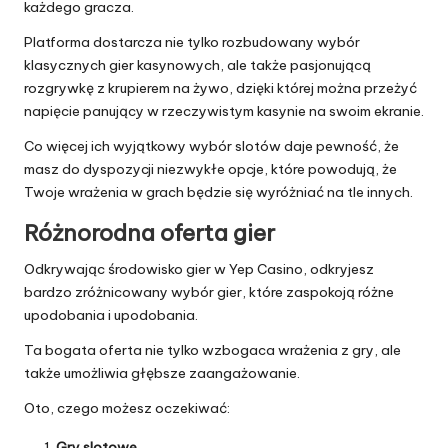
każdego gracza.
Platforma dostarcza nie tylko rozbudowany wybór
klasycznych gier kasynowych, ale także pasjonującą
rozgrywkę z krupierem na żywo, dzięki której można przeżyć
napięcie panujący w rzeczywistym kasynie na swoim ekranie.
Co więcej ich wyjątkowy wybór slotów daje pewność, że
masz do dyspozycji niezwykłe opcje, które powodują, że
Twoje wrażenia w grach będzie się wyróżniać na tle innych.
Różnorodna oferta gier
Odkrywając środowisko gier w Yep Casino, odkryjesz
bardzo zróżnicowany wybór gier, które zaspokoją różne
upodobania i upodobania.
Ta bogata oferta nie tylko wzbogaca wrażenia z gry, ale
także umożliwia głębsze zaangażowanie.
Oto, czego możesz oczekiwać:
Gry slotowe