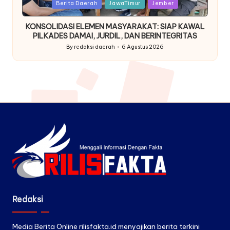
Posted
Berita Daerah
JawaTimur
Jember
in
KONSOLIDASI ELEMEN MASYARAKAT: SIAP KAWAL
PILKADES DAMAI, JURDIL, DAN BERINTEGRITAS
By
redaksi daerah
6 Agustus 2026
Posted
by
Redaksi
Media Berita Online rilisfakta.id menyajikan berita terkini