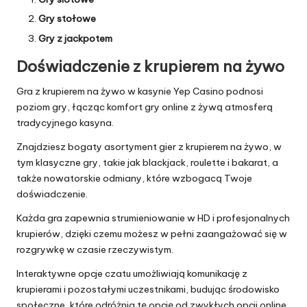
Gry stołowe
Gry z jackpotem
Doświadczenie z krupierem na żywo
Gra z krupierem na żywo w kasynie Yep Casino podnosi
poziom gry, łącząc komfort gry online z żywą atmosferą
tradycyjnego kasyna.
Znajdziesz bogaty asortyment gier z krupierem na żywo, w
tym klasyczne gry, takie jak blackjack, roulette i bakarat, a
także nowatorskie odmiany, które wzbogacą Twoje
doświadczenie.
Każda gra zapewnia strumieniowanie w HD i profesjonalnych
krupierów, dzięki czemu możesz w pełni zaangażować się w
rozgrywkę w czasie rzeczywistym.
Interaktywne opcje czatu umożliwiają komunikację z
krupierami i pozostałymi uczestnikami, budując środowisko
społeczne, które odróżnia tę opcję od zwykłych opcji online.