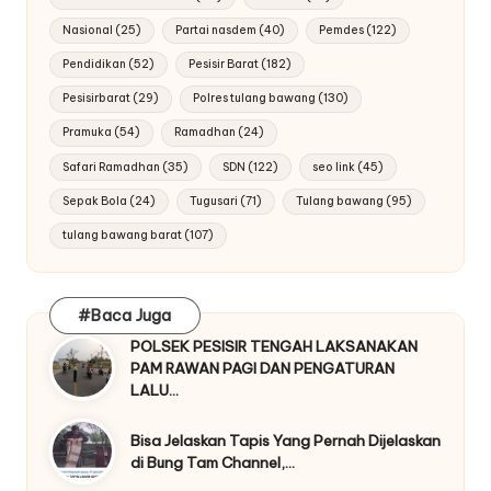
Nasional
(25)
Partai nasdem
(40)
Pemdes
(122)
Pendidikan
(52)
Pesisir Barat
(182)
Pesisirbarat
(29)
Polres tulang bawang
(130)
Pramuka
(54)
Ramadhan
(24)
Safari Ramadhan
(35)
SDN
(122)
seo link
(45)
Sepak Bola
(24)
Tugusari
(71)
Tulang bawang
(95)
tulang bawang barat
(107)
#Baca Juga
POLSEK PESISIR TENGAH LAKSANAKAN
PAM RAWAN PAGI DAN PENGATURAN
LALU…
Bisa Jelaskan Tapis Yang Pernah Dijelaskan
di Bung Tam Channel,…