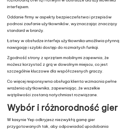
różnorodną ofertą i łatwym w obsłudze dla użytkownika
interfejsem.
Oddanie firmy w aspekty bezpieczeństwa i przepisów
podnosi zaufanie użytkowników, wyznaczając znaczący
standard w branży.
Łatwy w obsłudze interfejs użytkownika umożliwia płynną
nawigację i szybki dostęp do rozmaitych funkcji.
Zgodność strony z sprzętem mobilnymi zapewnia, że
możesz korzystać z grą w dowolnym miejscu, co jest
szczególnie kluczowe dla współczesnych graczy.
Co więcej responsywna obsługa klienta wzmacnia pełne
wrażenia użytkownika, zapewniając, że wszelkie
wątpliwości zostaną natychmiast rozwiązane.
Wybór i różnorodność gier
W kasynie Yep odkryjesz niezwykłą gamę gier
przygotowanych tak, aby odpowiadać upodobania