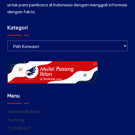
untuk para pembaca di Indonesia dengan menggali informasi
dengan fakta
Kategori
Kategori
Menu
Susunan Redaksi
Tentang
COPYRIGHT