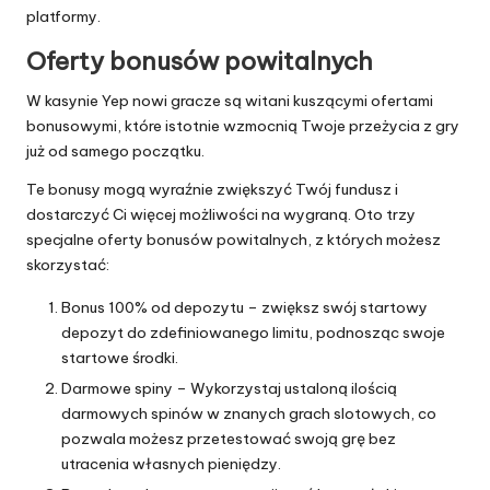
platformy.
Oferty bonusów powitalnych
W kasynie Yep nowi gracze są witani kuszącymi ofertami
bonusowymi, które istotnie wzmocnią Twoje przeżycia z gry
już od samego początku.
Te bonusy mogą wyraźnie zwiększyć Twój fundusz i
dostarczyć Ci więcej możliwości na wygraną. Oto trzy
specjalne oferty bonusów powitalnych, z których możesz
skorzystać:
Bonus 100% od depozytu – zwiększ swój startowy
depozyt do zdefiniowanego limitu, podnosząc swoje
startowe środki.
Darmowe spiny – Wykorzystaj ustaloną ilością
darmowych spinów w znanych grach slotowych, co
pozwala możesz przetestować swoją grę bez
utracenia własnych pieniędzy.