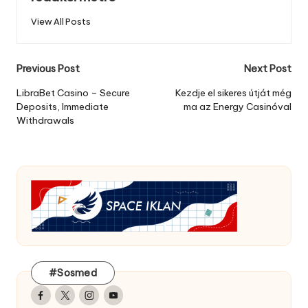
View All Posts
Post
Previous Post
Next Post
navigation
LibraBet Casino – Secure
Kezdje el sikeres útját még
Deposits, Immediate
ma az Energy Casinóval
Withdrawals
#Sosmed
Facebook
Twitter
Instagram
Youtube