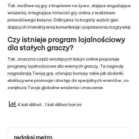
Tak, możliwe są gry z krupierem na żywo, dające angażujące
wrażenia, integrujące łatwość gry online z realizmem
prawdziwego kasyna. Odkryjesz tu bogaty wybór gier,
dających interaktywną komunikację i poprawioną rozgrywkę.
Czy istnieje program lojalnościowy
dla stałych graczy?
Tak, znaczna część wiodących kasyn online proponuje
programy lojalnościowe dla wiernych graczy. Te nagrody
nagradzają Twoją grę, oferując bonusy takie jak dodatki,
ekskluzywne promocje i dostęp do specjalnych eventów, co
zwiększa Twoje globalne wrażenia i znaczenie.
4 kali dilihat
, 1 kali dilihat hari ini
redaksi metro