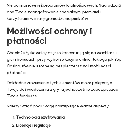
Nie pomijaj również programów lojalnościowych. Nagradzają
one Twoje zaangażowanie specjalnymi premiami i
korzyściami w miarę gromadzenia punktów.
Możliwości ochrony i
płatności
Chociaż użytkownicy często koncentrują się na wachlarzu
gier i bonusach, przy wyborze kasyna online, takiego jak Yep
Casino, równie istotne są bezpieczeństwo i możliwości
płatności.
Dokładne zrozumienie tych elementów może polepszyć
Twoje doświadczenia z gry, a jednocześnie zabezpieczać
Twoje fundusze.
Należy wziąć pod uwagę następujące ważne aspekty:
Technologia szyfrowania
Licencje i regulacje