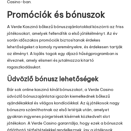
Casino-ban.
Promóciók és bónuszok
A Verde Kaszinó bőkezű bónuszajánlatokkal köszönti az friss
játékosokat, amelyek fellendítik a első játékélményt. Az év
során időszakos promóciók biztosítanak érdekes
lehetőségeket a komoly nyereményekre, és érdekesen tartják
az élményt. A lojális tagok egy díjazó hűségprogramban is
élveznek, amely elismeri és jutalmazza kitartó
ragaszkodásukat.
Üdvözlő bónusz lehetőségek
Bár sok online kaszinó kínál bónuszokat, a Verde Casino
üdvözlő bónuszajánlatai igazán kiemelkednek bőkezű
ajándékaikkal és világos kondícióikkal. Az új játékosok nagy
bónuszra számíthatnak az első letétjük után, amelyet
gyakran ingyenes pörgetések kísérnek közkedvelt slot
játékokon. A Verde Casino garantálja, hogy ezek a bónuszok
átlátható tétfeltételekkel rendelkeznek, így a játékosok