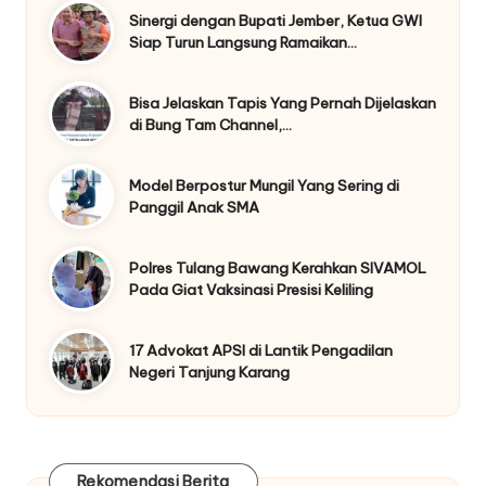
Sinergi dengan Bupati Jember, Ketua GWI
Siap Turun Langsung Ramaikan…
Bisa Jelaskan Tapis Yang Pernah Dijelaskan
di Bung Tam Channel,…
Model Berpostur Mungil Yang Sering di
Panggil Anak SMA
Polres Tulang Bawang Kerahkan SIVAMOL
Pada Giat Vaksinasi Presisi Keliling
17 Advokat APSI di Lantik Pengadilan
Negeri Tanjung Karang
Rekomendasi Berita