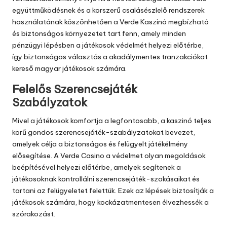
együttműködésnek és a korszerű csalásészlelő rendszerek
használatának köszönhetően a Verde Kaszinó megbízható
és biztonságos környezetet tart fenn, amely minden
pénzügyi lépésben a játékosok védelmét helyezi előtérbe,
így biztonságos választás a akadálymentes tranzakciókat
kereső magyar játékosok számára.
Felelős Szerencsejáték
Szabályzatok
Mivel a játékosok komfortja a legfontosabb, a kaszinó teljes
körű gondos szerencsejáték-szabályzatokat bevezet,
amelyek célja a biztonságos és felügyelt játékélmény
elősegítése. A Verde Casino a védelmet olyan megoldások
beépítésével helyezi előtérbe, amelyek segítenek a
játékosoknak kontrollálni szerencsejáték-szokásaikat és
tartani az felügyeletet felettük. Ezek az lépések biztosítják a
játékosok számára, hogy kockázatmentesen élvezhessék a
szórakozást.