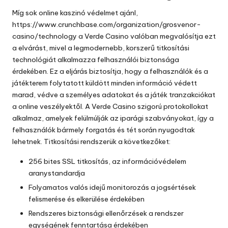
Míg sok online kaszinó védelmet ajánl,
https://www.crunchbase.com/organization/grosvenor-
casino/technology
a Verde Casino valóban megvalósítja ezt
a elvárást, mivel a legmodernebb, korszerű titkosítási
technológiát alkalmazza felhasználói biztonsága
érdekében. Ez a eljárás biztosítja, hogy a felhasználók és a
játékterem folytatott küldött minden információ védett
marad, védve a személyes adatokat és a játék tranzakciókat
a online veszélyektől. A Verde Casino szigorú protokollokat
alkalmaz, amelyek felülmúlják az iparági szabványokat, így a
felhasználók bármely forgatás és tét során nyugodtak
lehetnek. Titkosítási rendszerük a következőket:
256 bites SSL titkosítás, az információvédelem
aranystandardja
Folyamatos valós idejű monitorozás a jogsértések
felismerése és elkerülése érdekében
Rendszeres biztonsági ellenőrzések a rendszer
egységének fenntartása érdekében