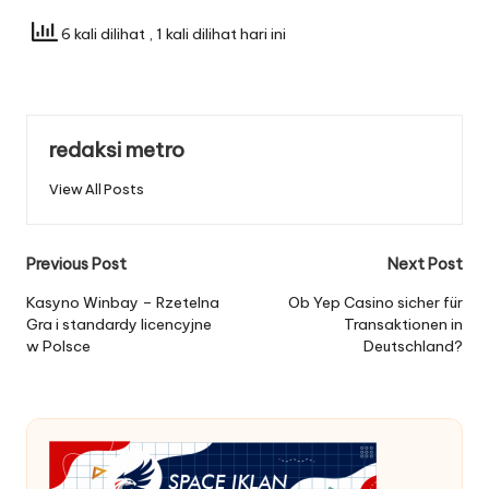
6 kali dilihat
, 1 kali dilihat hari ini
redaksi metro
View All Posts
Post
Previous Post
Next Post
navigation
Kasyno Winbay – Rzetelna
Ob Yep Casino sicher für
Gra i standardy licencyjne
Transaktionen in
w Polsce
Deutschland?