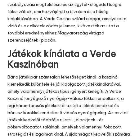
szabályozási megfelelésre és az ügyfél-elégedettségre
fókuszáltak, ami hozzájárult a bizalom és a hűség
kialakításában. A Verde Casino szilárd alapjai, amelyeket a
vízió és az elköteleződés jellemez, kikövezték az utat a
további eredményekhez Magyarország virágzó
szerencsejáték-piacán.
Játékok kínálata a Verde
Kaszinóban
Bár a játékipar számtalan lehetőséget kínál, a kaszinó
kiemelkedik különféle és jól kidolgozott játékkínálatával,
amely valamennyi játékostípus igényeit kielégíti. A Verde
Kaszinó lenyűgöző nyerőgép-választékkal rendelkezik, a
régi háromtárcsás játékoktól az újító, élénk témákkal és
bónusz körökkel rendelkező videós nyerőgépekig. Az asztali
játékok kedvelői többféle rulett-, blackjack- és
pókerváltozatot találnak, amelyek valamennyi fokozott
stratégiát és izgalmat kínál. A újdonságot kedvelők számára