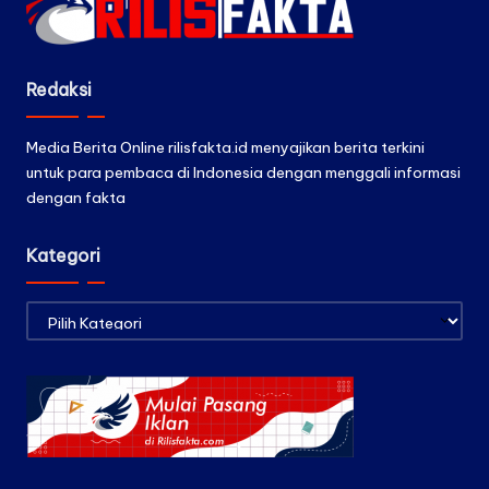
Redaksi
Media Berita Online rilisfakta.id menyajikan berita terkini
untuk para pembaca di Indonesia dengan menggali informasi
dengan fakta
Kategori
Kategori