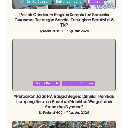
Posted
Berita Daerah
Kabar Lampung
Kriminal
in
Polsek Candipuro Ringkus Komplotan Spesialis
Curanmor Tetangga Sendiri, Terungkap Beraksi di 8
TKP
By
Redaksi MGG
7 Agustus 2026
Posted
by
Posted
Berita Daerah
Lampung Selatan
in
*Perbaikan Jalan RA Basyid Segera Dimulai, Pemkab
Lampung Selatan Pastikan Mobilitas Warga Lebih
Aman dan Nyaman*
By
Redaksi MGG
7 Agustus 2026
Posted
by