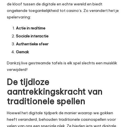
de kloof tussen de digitale en echte wereld en biedt
ongekende toegankelijkheid tot casino’s. Zo verandert het je
spelervaring:
Actie in realtime
Sociale interactie
Authentieke sfeer
Gemak
Dankzij live gestreamde tafels is elk spel slechts een muisklik
verwijderd!
De tijdloze
aantrekkingskracht van
traditionele spellen
Hoewel het digitale tijdperk de manier waarop we gokken
heeft veranderd, behouden traditionele casinospellen voor
velen van ons een speciale plek. Ze bieden iets wat digitale