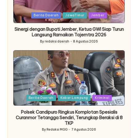
Posted
Berita Daerah
JawaTimur
Jember
in
Sinergi dengan Bupati Jember, Ketua GWI Siap Turun
Langsung Ramaikan Tajemtra 2026
By
redaksi daerah
8 Agustus 2026
Posted
by
Posted
Berita Daerah
Kabar Lampung
Kriminal
in
Polsek Candipuro Ringkus Komplotan Spesialis
Curanmor Tetangga Sendiri, Terungkap Beraksi di 8
TKP
By
Redaksi MGG
7 Agustus 2026
Posted
by