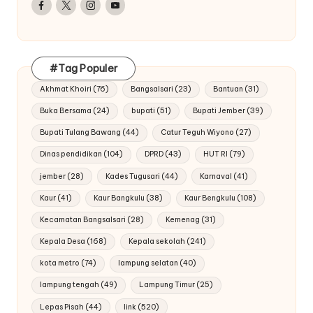
Facebook
Twitter
Instagram
Youtube
#Tag Populer
Akhmat Khoiri
(76)
Bangsalsari
(23)
Bantuan
(31)
Buka Bersama
(24)
bupati
(51)
Bupati Jember
(39)
Bupati Tulang Bawang
(44)
Catur Teguh Wiyono
(27)
Dinas pendidikan
(104)
DPRD
(43)
HUT RI
(79)
jember
(28)
Kades Tugusari
(44)
Karnaval
(41)
Kaur
(41)
Kaur Bangkulu
(38)
Kaur Bengkulu
(108)
Kecamatan Bangsalsari
(28)
Kemenag
(31)
Kepala Desa
(168)
Kepala sekolah
(241)
kota metro
(74)
lampung selatan
(40)
lampung tengah
(49)
Lampung Timur
(25)
Lepas Pisah
(44)
link
(520)