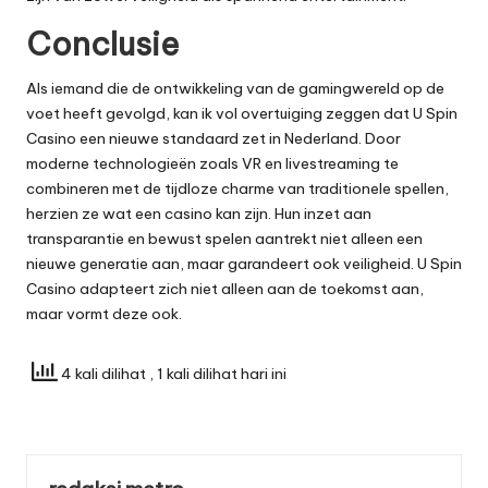
Conclusie
Als iemand die de ontwikkeling van de gamingwereld op de
voet heeft gevolgd, kan ik vol overtuiging zeggen dat U Spin
Casino een nieuwe standaard zet in Nederland. Door
moderne technologieën zoals VR en livestreaming te
combineren met de tijdloze charme van traditionele spellen,
herzien ze wat een casino kan zijn. Hun inzet aan
transparantie en bewust spelen aantrekt niet alleen een
nieuwe generatie aan, maar garandeert ook veiligheid. U Spin
Casino adapteert zich niet alleen aan de toekomst aan,
maar vormt deze ook.
4 kali dilihat
, 1 kali dilihat hari ini