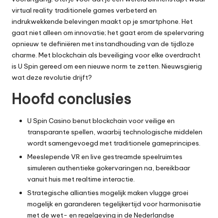
virtual reality traditionele games verbeterd en
indrukwekkende belevingen maakt op je smartphone. Het
gaat niet alleen om innovatie; het gaat erom de spelervaring
opnieuw te definiëren met instandhouding van de tijdloze
charme. Met blockchain als beveiliging voor elke overdracht
is U Spin gereed om een nieuwe norm te zetten. Nieuwsgierig
wat deze revolutie drijft?
Hoofd conclusies
U Spin Casino benut blockchain voor veilige en
transparante spellen, waarbij technologische middelen
wordt samengevoegd met traditionele gameprincipes.
Meeslepende VR en live gestreamde speelruimtes
simuleren authentieke gokervaringen na, bereikbaar
vanuit huis met realtime interactie.
Strategische allianties mogelijk maken vlugge groei
mogelijk en garanderen tegelijkertijd voor harmonisatie
met de wet- en regelgeving in de Nederlandse