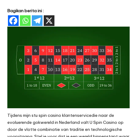
by
Bagikan berita ini :
Tijdens mijn st
u spin casino klantenservice
die naar de
evoluerende gokwereld in Nederland valt U Spin Casino op
door de vlotte combinatie van traditie en technologische
vooruitgang. Stel je voor dat je een wereld binnenstapt waar