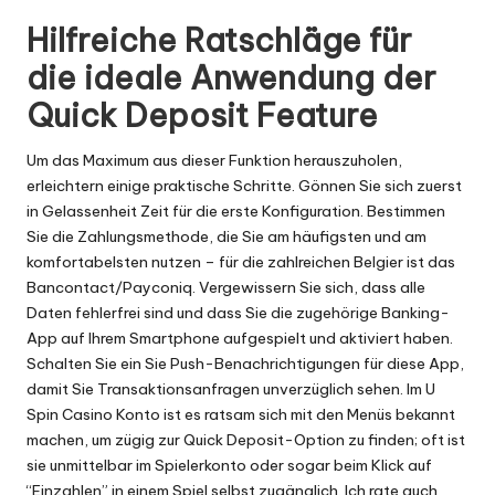
Hilfreiche Ratschläge für
die ideale Anwendung der
Quick Deposit Feature
Um das Maximum aus dieser Funktion herauszuholen,
erleichtern einige praktische Schritte. Gönnen Sie sich zuerst
in Gelassenheit Zeit für die erste Konfiguration. Bestimmen
Sie die Zahlungsmethode, die Sie am häufigsten und am
komfortabelsten nutzen – für die zahlreichen Belgier ist das
Bancontact/Payconiq. Vergewissern Sie sich, dass alle
Daten fehlerfrei sind und dass Sie die zugehörige Banking-
App auf Ihrem Smartphone aufgespielt und aktiviert haben.
Schalten Sie ein Sie Push-Benachrichtigungen für diese App,
damit Sie Transaktionsanfragen unverzüglich sehen. Im U
Spin Casino Konto ist es ratsam sich mit den Menüs bekannt
machen, um zügig zur Quick Deposit-Option zu finden; oft ist
sie unmittelbar im Spielerkonto oder sogar beim Klick auf
“Einzahlen” in einem Spiel selbst zugänglich. Ich rate auch