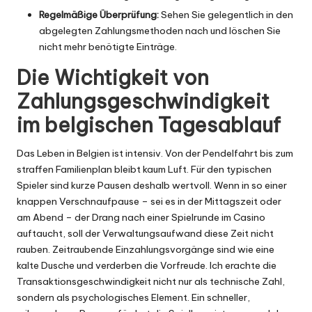
Regelmäßige Überprüfung:
Sehen Sie gelegentlich in den
abgelegten Zahlungsmethoden nach und löschen Sie
nicht mehr benötigte Einträge.
Die Wichtigkeit von
Zahlungsgeschwindigkeit
im belgischen Tagesablauf
Das Leben in Belgien ist intensiv. Von der Pendelfahrt bis zum
straffen Familienplan bleibt kaum Luft. Für den typischen
Spieler sind kurze Pausen deshalb wertvoll. Wenn in so einer
knappen Verschnaufpause – sei es in der Mittagszeit oder
am Abend – der Drang nach einer Spielrunde im Casino
auftaucht, soll der Verwaltungsaufwand diese Zeit nicht
rauben. Zeitraubende Einzahlungsvorgänge sind wie eine
kalte Dusche und verderben die Vorfreude. Ich erachte die
Transaktionsgeschwindigkeit nicht nur als technische Zahl,
sondern als psychologisches Element. Ein schneller,