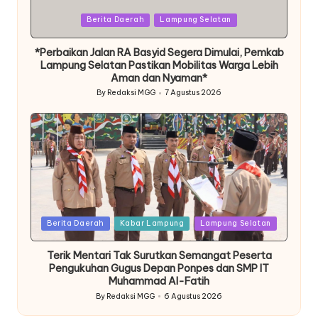
Posted
Berita Daerah
Lampung Selatan
in
*Perbaikan Jalan RA Basyid Segera Dimulai, Pemkab
Lampung Selatan Pastikan Mobilitas Warga Lebih
Aman dan Nyaman*
By
Redaksi MGG
7 Agustus 2026
Posted
by
Posted
Berita Daerah
Kabar Lampung
Lampung Selatan
in
Terik Mentari Tak Surutkan Semangat Peserta
Pengukuhan Gugus Depan Ponpes dan SMP IT
Muhammad Al-Fatih
By
Redaksi MGG
6 Agustus 2026
Posted
by