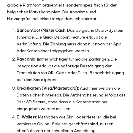
globale Plattform präsentiert, sondern spezifisch für den
belgischen Markt konzipiert. Die Annahme und
Nutzungsfreundlichkeit steigt dadurch spürbar.
Bancontact/Mister Cash:
Das belgische Debit-System
führende. Die Quick Deposit Feature erlaubt die
Verknüpfung. Die Zahlung muss dann nur noch per App
oder Kartenleser freigegeben werden.
Payconiq:
Immer wichtiger für mobile Zahlungen. Die
Integration erlaubt die sofortige Bestätigung der
Transaktion via QR-Code oder Push-Benachrichtigung
auf dem Smartphone.
Kreditkarten (Visa/Mastercard):
Auch hier werden die
Daten sicher hinterlegt. Die Authentifizierung erfolgt oft
über 3D Secure, ohne dass die Kartendaten neu
eingegeben werden müssen.
E-Wallets:
Methoden wie Skrill oder Neteller, die bei
versierten Online-Spielern geschätzt sind, nutzen
ebenfalls von der schnelleren Anmeldung.