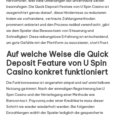
hervorrufen, weil viele Umleitungen auf unvertraute Seiten
beunruhigen. Die Quick Deposit Feature von U Spin Casino ist
ausgerichtet genau darauf, diese Hindernisse zu reduzieren.
Indem sie vorhandene, vertraute Zahlungsmethoden
prominent anbietet und den Prozess radikal vereinfacht, gibt
sie dem Spieler das Bewusstsein von Steuerung und
Schnelligkeit. Diese reibungslose Erfahrung ist entscheidend,
um gute Gefühle mit der Plattform zu assoziieren, statt Frust.
Auf welche Weise die Quick
Deposit Feature von U Spin
Casino konkret funktioniert
Die Funktionsweise ist angenehm simpel und auf unmittelbare
Nutzung getrimmt. Nach der einmaligen Registrierung bei U
Spin Casino und der Hinterlegung einer Methode wie
Bancontact, Payconiq oder einer Kreditkarte muss dieser
Schritt nie wieder wiederholt werden. Bei folgenden
Einzahlungen wählt der Spieler lediglich die gespeicherte