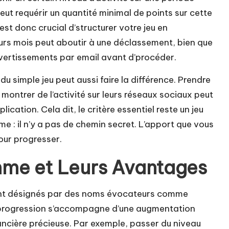
ut requérir un quantité minimal de points sur cette
est donc crucial d’structurer votre jeu en
urs mois peut aboutir à une déclassement, bien que
vertissements par email avant d’procéder.
 simple jeu peut aussi faire la différence. Prendre
montrer de l’activité sur leurs réseaux sociaux peut
ication. Cela dit, le critère essentiel reste un jeu
me : il n’y a pas de chemin secret. L’apport que vous
our progresser.
mme et Leurs Avantages
uvent désignés par des noms évocateurs comme
e progression s’accompagne d’une augmentation
ncière précieuse. Par exemple, passer du niveau