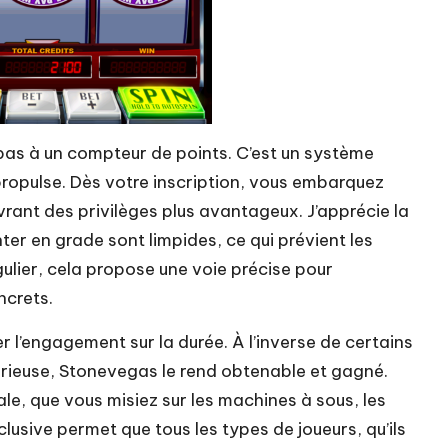
as à un compteur de points. C’est un système
propulse. Dès votre inscription, vous embarquez
rant des privilèges plus avantageux. J’apprécie la
er en grade sont limpides, ce qui prévient les
ulier, cela propose une voie précise pour
ncrets.
l’engagement sur la durée. À l’inverse de certains
térieuse, Stonevegas le rend obtenable et gagné.
le, que vous misiez sur les machines à sous, les
clusive permet que tous les types de joueurs, qu’ils