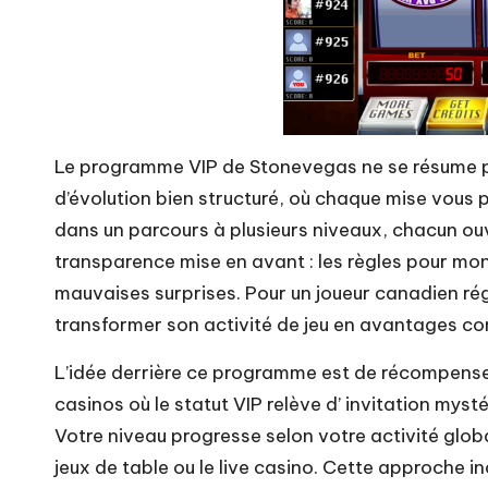
Le programme VIP de Stonevegas ne se résume p
d’évolution bien structuré, où chaque mise vous 
dans un parcours à plusieurs niveaux, chacun ouv
transparence mise en avant : les règles pour mont
mauvaises surprises. Pour un joueur canadien rég
transformer son activité de jeu en avantages co
L’idée derrière ce programme est de récompenser 
casinos où le statut VIP relève d’ invitation mys
Votre niveau progresse selon votre activité globa
jeux de table ou le live casino. Cette approche in