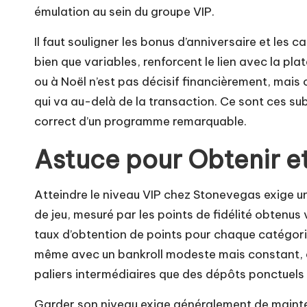
émulation au sein du groupe VIP.
Il faut souligner les bonus d’anniversaire et les
bien que variables, renforcent le lien avec la pl
ou à Noël n’est pas décisif financièrement, mais
qui va au-delà de la transaction. Ce sont ces sub
correct d’un programme remarquable.
Astuce pour Obtenir et
Atteindre le niveau VIP chez Stonevegas exige u
de jeu, mesuré par les points de fidélité obtenus
taux d’obtention de points pour chaque catégorie
même avec un bankroll modeste mais constant, e
paliers intermédiaires que des dépôts ponctuels 
Garder son niveau exige généralement de mainteni