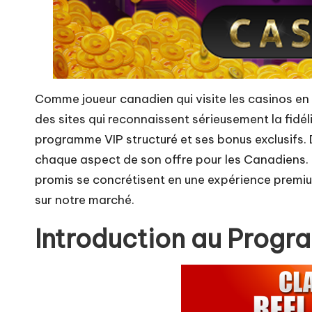
Comme joueur canadien qui visite les casinos en 
des sites qui reconnaissent sérieusement la fidé
programme VIP structuré et ses bonus exclusifs.
chaque aspect de son offre pour les Canadiens. Mo
promis se concrétisent en une expérience premium 
sur notre marché.
Introduction au Prog