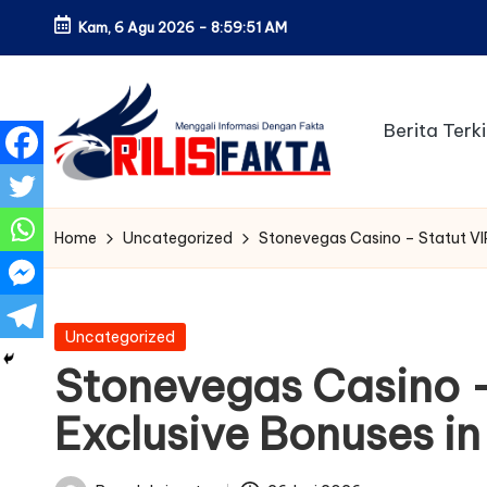
Kam, 6 Agu 2026
-
8:59:52 AM
Skip
to
content
Berita Terki
Home
Uncategorized
Stonevegas Casino – Statut VI
Posted
Uncategorized
in
Stonevegas Casino –
Exclusive Bonuses i