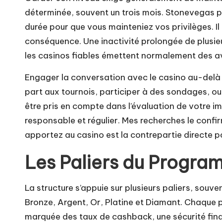
déterminée, souvent un trois mois. Stonevegas pe
durée pour que vous mainteniez vos privilèges. Il 
conséquence. Une inactivité prolongée de plusie
les casinos fiables émettent normalement des a
Engager la conversation avec le casino au-delà du
part aux tournois, participer à des sondages, ou 
être pris en compte dans l’évaluation de votre impl
responsable et régulier. Mes recherches le confir
apportez au casino est la contrepartie directe p
Les Paliers du Progra
La structure s’appuie sur plusieurs paliers, so
Bronze, Argent, Or, Platine et Diamant. Chaqu
marquée des taux de cashback, une sécurité fina