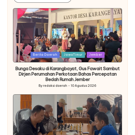
Posted
Berita Daerah
JawaTimur
Jember
in
Bunga Desaku di Karangbayat, Gus Fawait Sambut
Dirjen Perumahan Perkotaan Bahas Percepatan
Bedah Rumah Jember
By
redaksi daerah
10 Agustus 2026
Posted
by