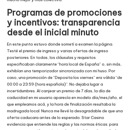
Programas de promociones
y incentivos: transparencia
desde el inicial minuto
En este punto estuvo donde sometí a examen la página.
Testé el premio de ingreso y varias ofertas de ingreso
posteriores. En todas, los cláusulas y requisitos
especificaban claramente “hora local de España” o, sin más,
exhibían una temporizador sincronizada con mi huso. Por
caso, una promoción de “Deposita los viernes” era válida “de
00:00 a 23:59 (hora española)”. No dejaba lugar a
incertidumbres. Al canjear un premio de 7 días, la día de
caducidad en mi usuario aparecía en modelo día/mes/año, el
que empleamos acá, y la hora de finalización resultaba la
madrugada local. Nunca me llevé la desagradable de que una
oferta caducara antes de lo esperado. Star Casino
evidencia que entiende las reglas y las normas éticas: para