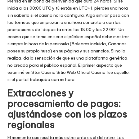
Piensa en un bono de bienvenida que dura 24 horas. Si se
inicia a las 00:00 UTC y tú estás en UTC+1, pierdes una hora
sin saberlo si el casino no lo configura. Algo similar pasa con
los torneos que empiezan a una hora concreta o con las
promociones de “deposita entre las 18:00 y las 22:00”. Un
casino que se tome en serio el público español debe mostrar
siempre la hora de la península (Baleares incluida, Canarias
posee su propio huso) en su página y sus anuncios. Si no lo
realiza, da la sensación de que es una plataforma genérica,
no creada para el público español. El primer aspecto que
examiné en
Star Casino Sitio Web Oficial
Casino fue aquello:
si el portal trabajaba con mi hora.
Extracciones y
procesamiento de pagos:
ajustándose con los plazos
regionales
El momento que resulta más estresante es el del retiro. Los