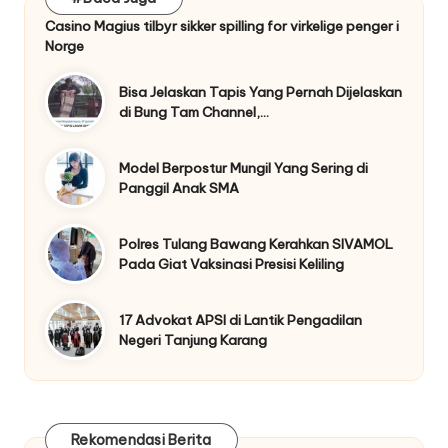
Casino Magius tilbyr sikker spilling for virkelige penger i
Norge
Bisa Jelaskan Tapis Yang Pernah Dijelaskan
di Bung Tam Channel,…
Model Berpostur Mungil Yang Sering di
Panggil Anak SMA
Polres Tulang Bawang Kerahkan SIVAMOL
Pada Giat Vaksinasi Presisi Keliling
17 Advokat APSI di Lantik Pengadilan
Negeri Tanjung Karang
Rekomendasi Berita