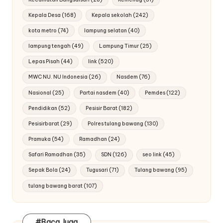
Kepala Desa
(168)
Kepala sekolah
(242)
kota metro
(74)
lampung selatan
(40)
lampung tengah
(49)
Lampung Timur
(25)
Lepas Pisah
(44)
link
(520)
MWC NU. NU Indonesia
(26)
Nasdem
(76)
Nasional
(25)
Partai nasdem
(40)
Pemdes
(122)
Pendidikan
(52)
Pesisir Barat
(182)
Pesisirbarat
(29)
Polres tulang bawang
(130)
Pramuka
(54)
Ramadhan
(24)
Safari Ramadhan
(35)
SDN
(126)
seo link
(45)
Sepak Bola
(24)
Tugusari
(71)
Tulang bawang
(95)
tulang bawang barat
(107)
#Baca Juga