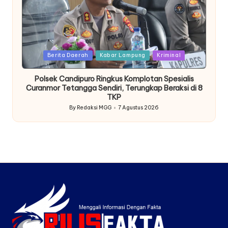
Posted
Berita Daerah
Kabar Lampung
Kriminal
in
Polsek Candipuro Ringkus Komplotan Spesialis
Curanmor Tetangga Sendiri, Terungkap Beraksi di 8
TKP
By
Redaksi MGG
7 Agustus 2026
Posted
by