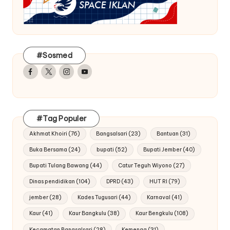
#Sosmed
Facebook
Twitter
Instagram
Youtube
#Tag Populer
Akhmat Khoiri
(76)
Bangsalsari
(23)
Bantuan
(31)
Buka Bersama
(24)
bupati
(52)
Bupati Jember
(40)
Bupati Tulang Bawang
(44)
Catur Teguh Wiyono
(27)
Dinas pendidikan
(104)
DPRD
(43)
HUT RI
(79)
jember
(28)
Kades Tugusari
(44)
Karnaval
(41)
Kaur
(41)
Kaur Bangkulu
(38)
Kaur Bengkulu
(108)
Kecamatan Bangsalsari
(28)
Kemenag
(31)