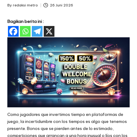
By
redaksi metro
26 Juni 2026
Posted
by
Bagikan berita ini :
Como jugadores que invertimos tiempo en plataformas de
juego, la incertidumbre con los tiempos es algo que tenemos
presente. Bonos que se pierden antes de lo estimado,
competiciones que arrancan a una hora inusual o líos con los