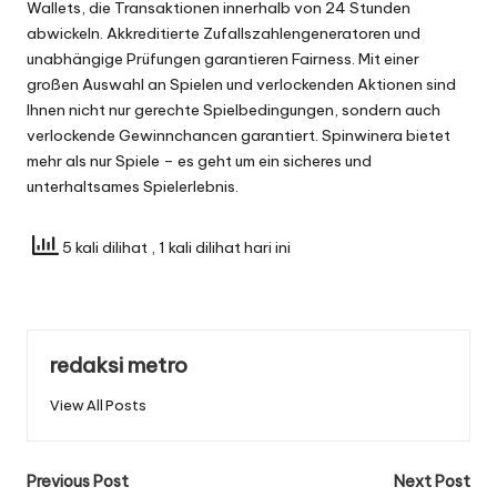
Wallets, die Transaktionen innerhalb von 24 Stunden
abwickeln. Akkreditierte Zufallszahlengeneratoren und
unabhängige Prüfungen garantieren Fairness. Mit einer
großen Auswahl an Spielen und verlockenden Aktionen sind
Ihnen nicht nur gerechte Spielbedingungen, sondern auch
verlockende Gewinnchancen garantiert. Spinwinera bietet
mehr als nur Spiele – es geht um ein sicheres und
unterhaltsames Spielerlebnis.
5 kali dilihat
, 1 kali dilihat hari ini
redaksi metro
View All Posts
Post
Previous Post
Next Post