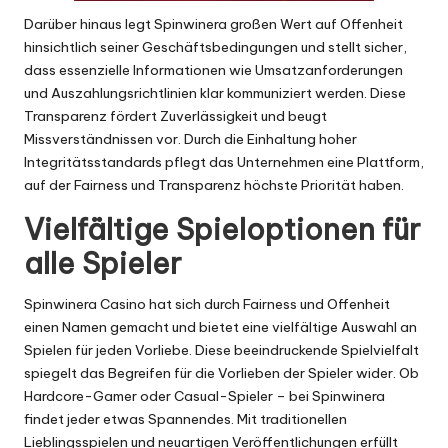
Darüber hinaus legt Spinwinera großen Wert auf Offenheit
hinsichtlich seiner Geschäftsbedingungen und stellt sicher,
dass essenzielle Informationen wie Umsatzanforderungen
und Auszahlungsrichtlinien klar kommuniziert werden. Diese
Transparenz fördert Zuverlässigkeit und beugt
Missverständnissen vor. Durch die Einhaltung hoher
Integritätsstandards pflegt das Unternehmen eine Plattform,
auf der Fairness und Transparenz höchste Priorität haben.
Vielfältige Spieloptionen für
alle Spieler
Spinwinera Casino hat sich durch Fairness und Offenheit
einen Namen gemacht und bietet eine vielfältige Auswahl an
Spielen für jeden Vorliebe. Diese beeindruckende Spielvielfalt
spiegelt das Begreifen für die Vorlieben der Spieler wider. Ob
Hardcore-Gamer oder Casual-Spieler – bei Spinwinera
findet jeder etwas Spannendes. Mit traditionellen
Lieblingsspielen und neuartigen Veröffentlichungen erfüllt