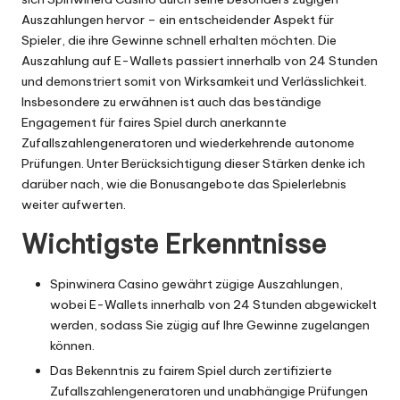
Auszahlungen hervor – ein entscheidender Aspekt für
Spieler, die ihre Gewinne schnell erhalten möchten. Die
Auszahlung auf E-Wallets passiert innerhalb von 24 Stunden
und demonstriert somit von Wirksamkeit und Verlässlichkeit.
Insbesondere zu erwähnen ist auch das beständige
Engagement für faires Spiel durch anerkannte
Zufallszahlengeneratoren und wiederkehrende autonome
Prüfungen. Unter Berücksichtigung dieser Stärken denke ich
darüber nach, wie die Bonusangebote das Spielerlebnis
weiter aufwerten.
Wichtigste Erkenntnisse
Spinwinera Casino gewährt zügige Auszahlungen,
wobei E-Wallets innerhalb von 24 Stunden abgewickelt
werden, sodass Sie zügig auf Ihre Gewinne zugelangen
können.
Das Bekenntnis zu fairem Spiel durch zertifizierte
Zufallszahlengeneratoren und unabhängige Prüfungen