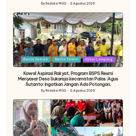
By
Redaksi MGG
6 Agustus 2026
Posted
by
Posted
Berita Daerah
Berita Terkini
Kabar Lampung
in
Kawal Aspirasi Rakyat, Program BSPS Resmi
Menyasar Desa Sukaraja kecamatan Palas :Agus
Sutanto: Ingatkan Jangan Ada Potongan.
By
Redaksi MGG
6 Agustus 2026
Posted
by