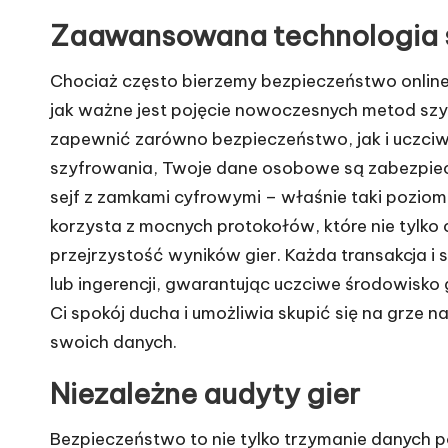
Zaawansowana technologia 
Chociaż często bierzemy bezpieczeństwo online
jak ważne jest pojęcie nowoczesnych metod szy
zapewnić zarówno bezpieczeństwo, jak i uczci
szyfrowania, Twoje dane osobowe są zabezpie
sejf z zamkami cyfrowymi – właśnie taki pozio
korzysta z mocnych protokołów, które nie tylko 
przejrzystość wyników gier. Każda transakcja i
lub ingerencji, gwarantując uczciwe środowisko
Ci spokój ducha i umożliwia skupić się na grze 
swoich danych.
Niezależne audyty gier
Bezpieczeństwo to nie tylko trzymanie danych po