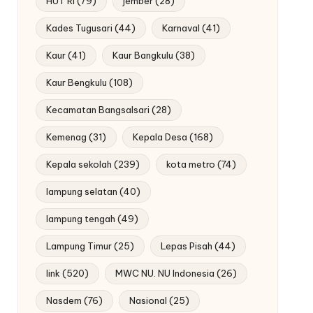
HUT RI
(79)
jember
(28)
Kades Tugusari
(44)
Karnaval
(41)
Kaur
(41)
Kaur Bangkulu
(38)
Kaur Bengkulu
(108)
Kecamatan Bangsalsari
(28)
Kemenag
(31)
Kepala Desa
(168)
Kepala sekolah
(239)
kota metro
(74)
lampung selatan
(40)
lampung tengah
(49)
Lampung Timur
(25)
Lepas Pisah
(44)
link
(520)
MWC NU. NU Indonesia
(26)
Nasdem
(76)
Nasional
(25)