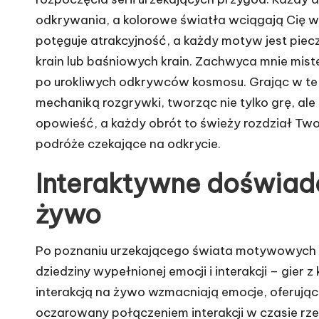
odkrywania, a kolorowe światła wciągają Cię 
potęguje atrakcyjność, a każdy motyw jest piec
krain lub baśniowych krain. Zachwyca mnie mis
po urokliwych odkrywców kosmosu. Grając w te g
mechaniką rozgrywki, tworząc nie tylko grę, ale
opowieść, a każdy obrót to świeży rozdział Twoj
podróże czekające na odkrycie.
Interaktywne doświadc
żywo
Po poznaniu urzekającego świata motywowych sl
dziedziny wypełnionej emocji i interakcji – gier
interakcją na żywo wzmacniają emocje, oferują
oczarowany połączeniem interakcji w czasie rze