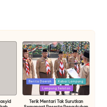
Posted
Berita Daerah
Kabar Lampung
in
Lampung Selatan
Basyid
Terik Mentari Tak Surutkan
mkab
Semangat Peserta Pengukuhan