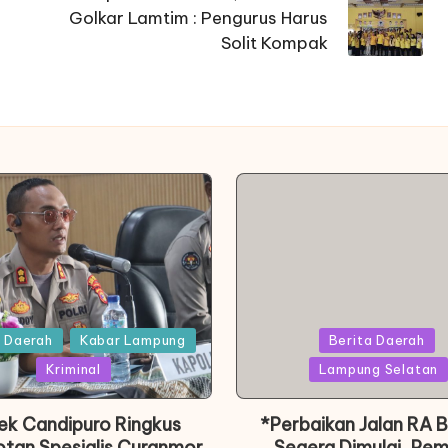
Golkar Lamtim : Pengurus Harus
Solit Kompak
Posted
a Daerah
Kabar Lampung
Berita Daerah
in
Kriminal
Lampung Selatan
ek Candipuro Ringkus
*Perbaikan Jalan RA 
tan Spesialis Curanmor
Segera Dimulai, Pe