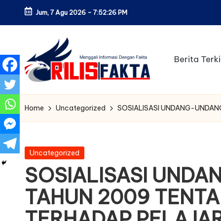
Jum, 7 Agu 2026
-
7:52:27 PM
Skip
to
content
Berita Terki
Home
Uncategorized
SOSIALISASI UNDANG-UNDANG
Posted
Uncategorized
in
SOSIALISASI UNDA
TAHUN 2009 TENTA
TERHADAP PELAJA