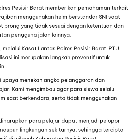
olres Pesisir Barat memberikan pemahaman terkait
kewajiban menggunakan helm berstandar SNI saat
t brong yang tidak sesuai dengan ketentuan dan
an pengguna jalan lainnya.
., melalui Kasat Lantas Polres Pesisir Barat IPTU
asi ini merupakan langkah preventif untuk
ni.
agai upaya menekan angka pelanggaran dan
elajar. Kami mengimbau agar para siswa selalu
elm saat berkendara, serta tidak menggunakan
diharapkan para pelajar dapat menjadi pelopor
i maupun lingkungan sekitarnya, sehingga tercipta
if di wilayah Kabupaten Pesisir Barat.