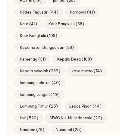
HUT RI
(79)
jember
(28)
Kades Tugusari
(44)
Karnaval
(41)
Kaur
(41)
Kaur Bangkulu
(38)
Kaur Bengkulu
(108)
Kecamatan Bangsalsari
(28)
Kemenag
(31)
Kepala Desa
(168)
Kepala sekolah
(239)
kota metro
(74)
lampung selatan
(40)
lampung tengah
(49)
Lampung Timur
(25)
Lepas Pisah
(44)
link
(520)
MWC NU. NU Indonesia
(26)
Nasdem
(76)
Nasional
(25)