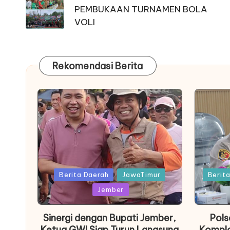
PEMBUKAAN TURNAMEN BOLA
VOLI
Rekomendasi Berita
Posted
Posted
Berita Daerah
JawaTimur
Berit
in
in
Jember
Sinergi dengan Bupati Jember,
Pols
Ketua GWI Siap Turun Langsung
Komplo