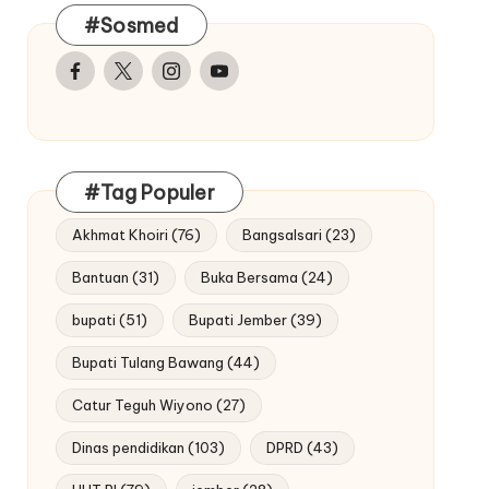
#Sosmed
Facebook
Twitter
Instagram
Youtube
#Tag Populer
Akhmat Khoiri
(76)
Bangsalsari
(23)
Bantuan
(31)
Buka Bersama
(24)
bupati
(51)
Bupati Jember
(39)
Bupati Tulang Bawang
(44)
Catur Teguh Wiyono
(27)
Dinas pendidikan
(103)
DPRD
(43)