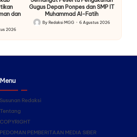
tikan
Gugus Depan Ponpes dan SMP IT
Aman dan
Muhammad Al-Fatih
By
Redaksi MGG
6 Agustus 2026
Posted
tus 2026
by
Menu
Susunan Redaksi
Tentang
COPYRIGHT
PEDOMAN PEMBERITAAN MEDIA SIBER