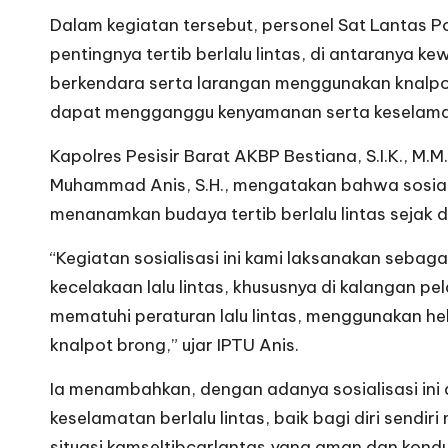
Dalam kegiatan tersebut, personel Sat Lantas P
pentingnya tertib berlalu lintas, di antaranya 
berkendara serta larangan menggunakan knalpo
dapat mengganggu kenyamanan serta keselamat
Kapolres Pesisir Barat AKBP Bestiana, S.I.K., M.M
Muhammad Anis, S.H., mengatakan bahwa sosialis
menanamkan budaya tertib berlalu lintas sejak di
“Kegiatan sosialisasi ini kami laksanakan seb
kecelakaan lalu lintas, khususnya di kalangan p
mematuhi peraturan lalu lintas, menggunakan h
knalpot brong,” ujar IPTU Anis.
Ia menambahkan, dengan adanya sosialisasi ini 
keselamatan berlalu lintas, baik bagi diri sendir
situasi kamseltibcarlantas yang aman dan kondus