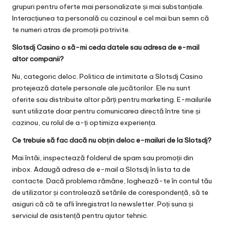
grupuri pentru oferte mai personalizate și mai substanțiale.
Interacțiunea ta personală cu cazinoul e cel mai bun semn că
te numeri atras de promoții potrivite.
Slotsdj Casino o să-mi ceda datele sau adresa de e-mail
altor companii?
Nu, categoric deloc. Politica de intimitate a Slotsdj Casino
protejează datele personale ale jucătorilor. Ele nu sunt
oferite sau distribuite altor părți pentru marketing. E-mailurile
sunt utilizate doar pentru comunicarea directă între tine și
cazinou, cu rolul de a-ți optimiza experiența.
Ce trebuie să fac dacă nu obțin deloc e-mailuri de la Slotsdj?
Mai întâi, inspectează folderul de spam sau promoții din
inbox. Adaugă adresa de e-mail a Slotsdj în lista ta de
contacte. Dacă problema rămâne, loghează-te în contul tău
de utilizator și controlează setările de corespondență, să te
asiguri că că te afli înregistrat la newsletter. Poți suna și
serviciul de asistență pentru ajutor tehnic.