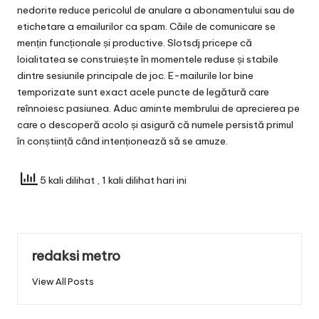
nedorite reduce pericolul de anulare a abonamentului sau de
etichetare a emailurilor ca spam. Căile de comunicare se
mențin funcționale și productive. Slotsdj pricepe că
loialitatea se construiește în momentele reduse și stabile
dintre sesiunile principale de joc. E-mailurile lor bine
temporizate sunt exact acele puncte de legătură care
reînnoiesc pasiunea. Aduc aminte membrului de aprecierea pe
care o descoperă acolo și asigură că numele persistă primul
în conștiință când intenționează să se amuze.
5 kali dilihat
, 1 kali dilihat hari ini
redaksi metro
View All Posts