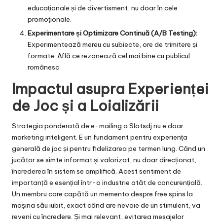
educaționale și de divertisment, nu doar în cele
promoționale.
Experimentare și Optimizare Continuă (A/B Testing):
Experimentează mereu cu subiecte, ore de trimitere și
formate. Află ce rezonează cel mai bine cu publicul
românesc.
Impactul asupra Experienței
de Joc și a Loializării
Strategia ponderată de e-mailing a Slotsdj nu e doar
marketing inteligent. E un fundament pentru experiența
generală de joc și pentru fidelizarea pe termen lung. Când un
jucător se simte informat și valorizat, nu doar direcționat,
încrederea în sistem se amplifică. Acest sentiment de
importanță e esențial într-o industrie atât de concurențială.
Un membru care capătă un memento despre free spins la
mașina său iubit, exact când are nevoie de un stimulent, va
reveni cu încredere. Și mai relevant, evitarea mesajelor