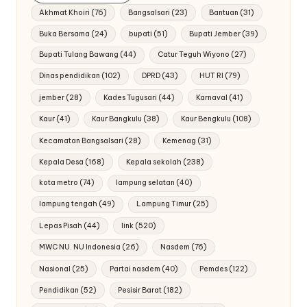
Akhmat Khoiri
(76)
Bangsalsari
(23)
Bantuan
(31)
Buka Bersama
(24)
bupati
(51)
Bupati Jember
(39)
Bupati Tulang Bawang
(44)
Catur Teguh Wiyono
(27)
Dinas pendidikan
(102)
DPRD
(43)
HUT RI
(79)
jember
(28)
Kades Tugusari
(44)
Karnaval
(41)
Kaur
(41)
Kaur Bangkulu
(38)
Kaur Bengkulu
(108)
Kecamatan Bangsalsari
(28)
Kemenag
(31)
Kepala Desa
(168)
Kepala sekolah
(238)
kota metro
(74)
lampung selatan
(40)
lampung tengah
(49)
Lampung Timur
(25)
Lepas Pisah
(44)
link
(520)
MWC NU. NU Indonesia
(26)
Nasdem
(76)
Nasional
(25)
Partai nasdem
(40)
Pemdes
(122)
Pendidikan
(52)
Pesisir Barat
(182)