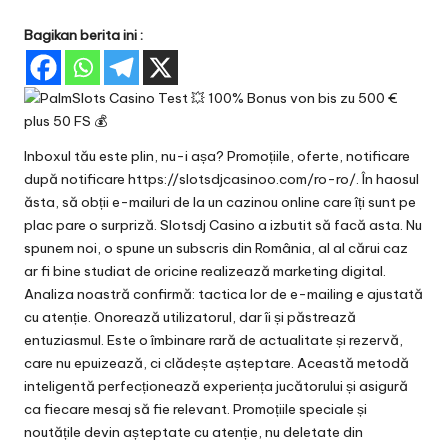
by
Bagikan berita ini :
Inboxul tău este plin, nu-i așa? Promoțiile, oferte, notificare
după notificare
https://slotsdjcasinoo.com/ro-ro/
. În haosul
ăsta, să obții e-mailuri de la un cazinou online care îți sunt pe
plac pare o surpriză. Slotsdj Casino a izbutit să facă asta. Nu
spunem noi, o spune un subscris din România, al al cărui caz
ar fi bine studiat de oricine realizează marketing digital.
Analiza noastră confirmă: tactica lor de e-mailing e ajustată
cu atenție. Onorează utilizatorul, dar îi și păstrează
entuziasmul. Este o îmbinare rară de actualitate și rezervă,
care nu epuizează, ci clădește așteptare. Această metodă
inteligentă perfecționează experiența jucătorului și asigură
ca fiecare mesaj să fie relevant. Promoțiile speciale și
noutățile devin așteptate cu atenție, nu deletate din