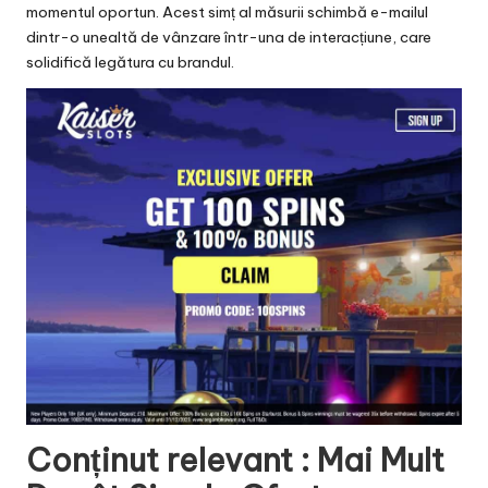
momentul oportun. Acest simț al măsurii schimbă e-mailul
dintr-o unealtă de vânzare într-una de interacțiune, care
solidifică legătura cu brandul.
Conținut relevant : Mai Mult