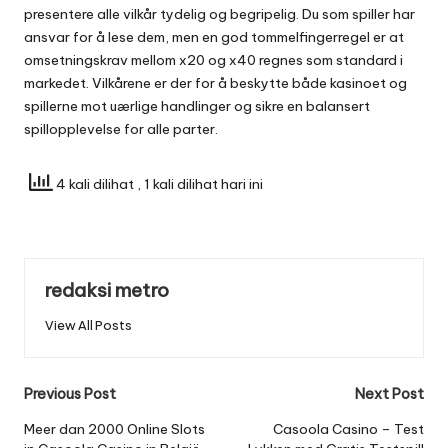
presentere alle vilkår tydelig og begripelig. Du som spiller har
ansvar for å lese dem, men en god tommelfingerregel er at
omsetningskrav mellom x20 og x40 regnes som standard i
markedet. Vilkårene er der for å beskytte både kasinoet og
spillerne mot uærlige handlinger og sikre en balansert
spillopplevelse for alle parter.
4 kali dilihat
, 1 kali dilihat hari ini
redaksi metro
View All Posts
Post
Previous Post
Next Post
navigation
Meer dan 2000 Online Slots
Casoola Casino – Test