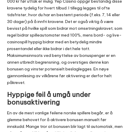
000 kr før uttak er mulig. Yep Casino oppgir bestandig disse
kravene tydelig for hvert tilbud. I tillegg legges til ofte
tidsfrister, hvor du har en bestemt periode (f.eks. 7, 14 eller
30 dager) på å innfri kravene. Det er også viktig å være
bevisst på hvilke spill som bidrar mot omsetningskravet; som
regel bidrar spilleautomater med 100%, mens bord- og live-
casinospill hyppig bidrar med en betydelig mindre
prosentandel eller ikke bidrar i det hele tatt.
Maksimumsinnsats ved benyttelse av bonuspenger er en
annen utbredt begrensning, og overstiges denne kan
bonusen og vinster potensielt beslaglegges. En nøye
gjennomlesing av vilkårene før aktivering er derfor helt
påkrevet.
Hyppige feil å umgå under
bonusaktivering
En av de mest vanlige feilene norske spillere begår, er å
glemme behovet for å aktivere bonusen manuelt før
innskudd. Mange tror at bonusen blir lagt til automatisk, men