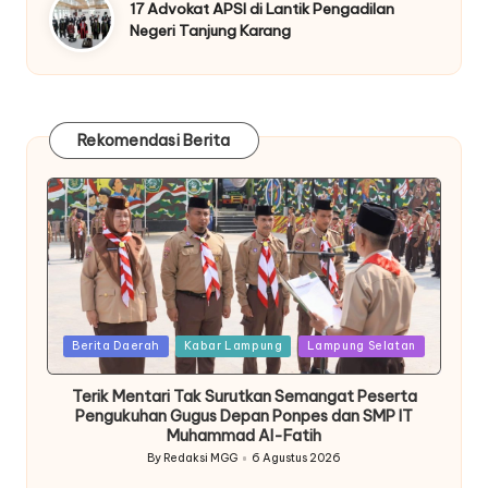
17 Advokat APSI di Lantik Pengadilan
Negeri Tanjung Karang
Rekomendasi Berita
Posted
Berita Daerah
Kabar Lampung
Lampung Selatan
in
Terik Mentari Tak Surutkan Semangat Peserta
Pengukuhan Gugus Depan Ponpes dan SMP IT
Muhammad Al-Fatih
By
Redaksi MGG
6 Agustus 2026
Posted
by