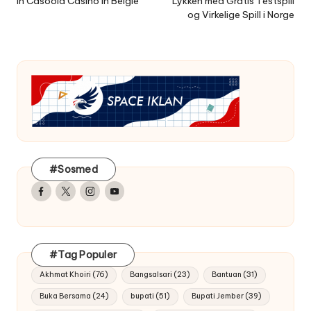
in Casoola Casino in België
Lykken med Gratis Testspill
og Virkelige Spill i Norge
#Sosmed
Facebook
Twitter
Instagram
Youtube
#Tag Populer
Akhmat Khoiri
(76)
Bangsalsari
(23)
Bantuan
(31)
Buka Bersama
(24)
bupati
(51)
Bupati Jember
(39)