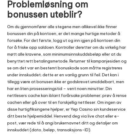
Problemløsning om
bonussen uteblir?
Om du gjennomfører alle stegene men allikevel ikke finner
bonussen din på kontoen, er det mange hurtige metoder å
forsøke. For det første, logg ut og inn igjen på kontoen din
for å friske opp saldoen. Kontroller deretter om du virkelig har
møtt alle kravene, som minimumsinnskuddsbeløp eller at du
benyttet rett betalingsmetode. Returner til kampanjesiden og
se om det var en bestemt bonuskode som måtte registreres
under innskuddet; dette er en vanlig grunn til feil. Det kan i
tillegg være at bonusen ikke er godskrevet umiddelbart, men
har en liten prosesseringstid – vent noen minutter. Din
nettlesers cache kan iblant forårsake problemer; prøv å rense
cachen eller gå over til en forskjellig nettleser. Om ingen av
disse hurtigfiksingene hjelper, er Yep Casino sin kundeservice
ditt beste hjelpemiddel. Henvend deg via live chat eller e-
post, vær rede til å angi brukernavnet ditt og detaljer om
innskuddet (dato, beløp, transaksjons-ID).