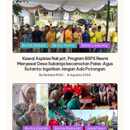
Posted
Berita Daerah
Berita Terkini
Kabar Lampung
in
Kawal Aspirasi Rakyat, Program BSPS Resmi
Menyasar Desa Sukaraja kecamatan Palas :Agus
Sutanto: Ingatkan Jangan Ada Potongan.
By
Redaksi MGG
6 Agustus 2026
Posted
by
Posted
Berita Daerah
Berita Nasional
JawaTimur