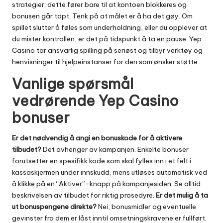
strategier; dette fører bare til at kontoen blokkeres og
bonusen går tapt. Tenk på at målet er å ha det gøy. Om
spillet slutter å føles som underholdning, eller du opplever at
du mister kontrollen, er det på tidspunkt å ta en pause. Yep
Casino tar ansvarlig spilling på seriøst og tilbyr verktøy og
henvisninger til hjelpeinstanser for den som ønsker støtte.
Vanlige spørsmål
vedrørende Yep Casino
bonuser
Er det nødvendig å angi en bonuskode for å aktivere
tilbudet?
Det avhenger av kampanjen. Enkelte bonuser
forutsetter en spesifikk kode som skal fylles inn i et felt i
kassaskjermen under innskudd, mens utløses automatisk ved
å klikke på en “Aktiver”-knapp på kampanjesiden. Se alltid
beskrivelsen av tilbudet for riktig prosedyre.
Er det mulig å ta
ut bonuspengene direkte?
Nei, bonusmidler og eventuelle
gevinster fra dem er låst inntil omsetningskravene er fullført.