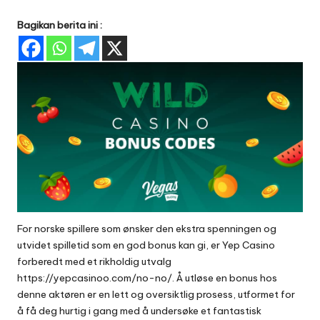
by
Bagikan berita ini :
For norske spillere som ønsker den ekstra spenningen og
utvidet spilletid som en god bonus kan gi, er Yep Casino
forberedt med et rikholdig utvalg
https://yepcasinoo.com/no-no/
. Å utløse en bonus hos
denne aktøren er en lett og oversiktlig prosess, utformet for
å få deg hurtig i gang med å undersøke et fantastisk