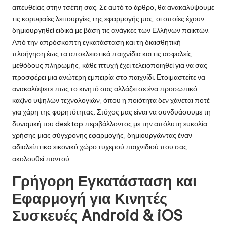
απευθείας στην τσέπη σας. Σε αυτό το άρθρο, θα ανακαλύψουμε
τις κορυφαίες λειτουργίες της εφαρμογής μας, οι οποίες έχουν
δημιουργηθεί ειδικά με βάση τις ανάγκες των Ελλήνων παικτών.
Από την απρόσκοπτη εγκατάσταση και τη διαισθητική
πλοήγηση έως τα αποκλειστικά παιχνίδια και τις ασφαλείς
μεθόδους πληρωμής, κάθε πτυχή έχει τελειοποιηθεί για να σας
προσφέρει μια ανώτερη εμπειρία στο παιχνίδι. Ετοιμαστείτε να
ανακαλύψετε πως το κινητό σας αλλάζει σε ένα προσωπικό
καζίνο υψηλών τεχνολογιών, όπου η ποιότητα δεν χάνεται ποτέ
για χάρη της φορητότητας. Στόχος μας είναι να συνδυάσουμε τη
δυναμική του desktop περιβάλλοντος με την απόλυτη ευκολία
χρήσης μιας σύγχρονης εφαρμογής, δημιουργώντας έναν
αδιαλείπτικo εικονικό χώρο τυχερού παιχνιδιού που σας
ακολουθεί παντού.
Γρήγορη Εγκατάσταση και
Εφαρμογή για Κινητές
Συσκευές Android & iOS