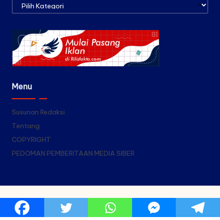
Kategori
Menu
Susunan Redaksi
Tentang
COPYRIGHT
PEDOMAN PEMBERITAAN MEDIA SIBER
Copyright 2026 — Rilis Fakta. All rights reserved.