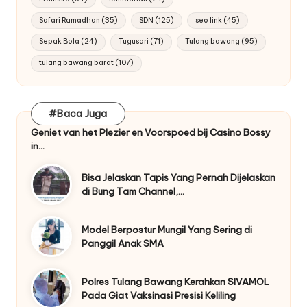
Safari Ramadhan
(35)
SDN
(125)
seo link
(45)
Sepak Bola
(24)
Tugusari
(71)
Tulang bawang
(95)
tulang bawang barat
(107)
#Baca Juga
Geniet van het Plezier en Voorspoed bij Casino Bossy
in…
Bisa Jelaskan Tapis Yang Pernah Dijelaskan
di Bung Tam Channel,…
Model Berpostur Mungil Yang Sering di
Panggil Anak SMA
Polres Tulang Bawang Kerahkan SIVAMOL
Pada Giat Vaksinasi Presisi Keliling