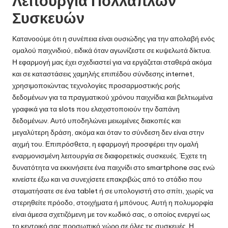
Λειτουργία Πολλαπλών
Συσκευών
Κατανοούμε ότι η συνέπεια είναι ουσιώδης για την απολαβή ενός
ομαλού παιχνιδιού, ειδικά όταν αγωνίζεστε σε κυψελωτά δίκτυα.
Η εφαρμογή μας έχει σχεδιαστεί για να εργάζεται σταθερά ακόμα
και σε καταστάσεις χαμηλής επιπέδου σύνδεσης internet,
χρησιμοποιώντας τεχνολογίες προσαρμοστικής ροής
δεδομένων για τα πραγματικού χρόνου παιχνίδια και βελτιωμένα
γραφικά για τα slots που ελαχιστοποιούν την δαπάνη
δεδομένων. Αυτό υποδηλώνει μειωμένες διακοπές και
μεγαλύτερη δράση, ακόμα και όταν το σύνδεση δεν είναι στην
αιχμή του. Επιπρόσθετα, η εφαρμογή προσφέρει την ομαλή
εναρμονισμένη λειτουργία σε διαφορετικές συσκευές. Έχετε τη
δυνατότητα να εκκινήσετε ένα παιχνίδι στο smartphone σας ενώ
κινείστε έξω και να συνεχίσετε επακριβώς από το στάδιο που
σταματήσατε σε ένα tablet ή σε υπολογιστή στο σπίτι, χωρίς να
στερηθείτε πρόοδο, στοιχήματα ή μπόνους. Αυτή η πολυμορφία
είναι άμεσα σχετιζόμενη με τον κωδικό σας, ο οποίος ενεργεί ως
το κεντρικό σας προσωπικό χώρο σε όλες τις συσκευές. Η