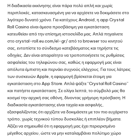
Η διαδικασία εκκίνησης είναι πάρα πολύ απλή και χωρίς
περιπλοκές, κατασκευασμένη για να αρχίσετε να δοκιμάσετε στο
λιγότερο δυνατό χρόνο. Για κατόχους Android, η app Crystal
Roll Casino είναι άμεσα προσβάσιμη για εγκατάσταση
κατευθείαν από την επίσημη ιστοσελίδα μας. Απλά πηγαίνετε
στο crystal-roll.eu.com/el-gr/ από το browser του κινητού
σας, εντοπίστε το σύνδεσμο κατεβάσματος και τηρήστε τις
οδηγίες. Δεν είναι απαραίτητο να τροποποιήσετε τις ρυθμίσεις
ασφαλείας του τηλεφώνου σας, καθώς η εφαρμογή μας είναι
απόλυτα έμπιστη και περνάει συχνούς ελέγχους. Για τους λάτρεις
των συσκευών Apple, η εφαρμογή βρίσκεται έτοιμη για
εγκατάσταση στο App Store. Απλά ψάξτε “Crystal Roll Casino”
και πατήστε εγκατάσταση. Σε ολίγα λεπτά, το σύμβολό μας θα
κοσμεί την αρχική σας οθόνη, δίνοντας γρήγορη πρόσβαση. Η
διαδικασία εγκατάστασης είναι ταχεία και ασφαλής,
εξασφαλίζοντας ότι αρχίζετε να δοκιμάσετε με τον πιο ευχάριστο
τρόπο, χωρίς τεχνικού τύπου δυσκολίες ή επιπλέον βήματα.
Αξίζει να σημειωθεί ότι η εφαρμογή μας έχει περιορισμένο
μέγεθος αρχείου, ώστε να μην καταλαμβάνει πολύτιμο χώρο