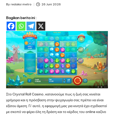
By
redaksi metro
26 Juni 2026
Posted
by
Bagikan berita ini :
Στο Crystal Roll Casino, κατανοούμε πως η ζωή σας κινείται
γρήγορα και η πρόσβαση στην ψυχαγωγία σας πρέπει να είναι
εξίσου άμεση. Γι’ αυτό, η εφαρμογή μας για κινητά έχει σχεδιαστεί
με σκοπό να φέρει όλη τη δράση και το κέρδος του online καζίνο