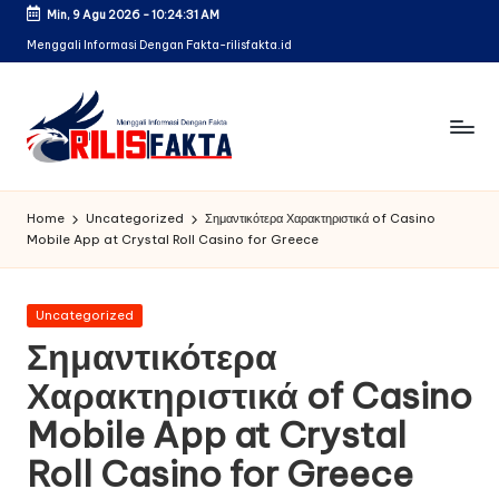
Min, 9 Agu 2026
-
10:24:32 AM
Skip
Menggali Informasi Dengan Fakta-rilisfakta.id
to
content
Home
Uncategorized
Σημαντικότερα Χαρακτηριστικά of Casino
Mobile App at Crystal Roll Casino for Greece
Posted
Uncategorized
in
Σημαντικότερα
Χαρακτηριστικά of Casino
Mobile App at Crystal
Roll Casino for Greece