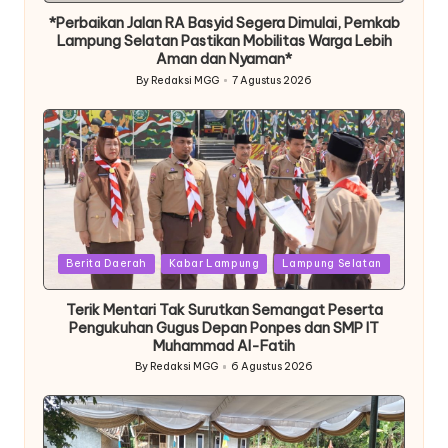
*Perbaikan Jalan RA Basyid Segera Dimulai, Pemkab
Lampung Selatan Pastikan Mobilitas Warga Lebih
Aman dan Nyaman*
By
Redaksi MGG
7 Agustus 2026
Posted
by
Posted
Berita Daerah
Kabar Lampung
Lampung Selatan
in
Terik Mentari Tak Surutkan Semangat Peserta
Pengukuhan Gugus Depan Ponpes dan SMP IT
Muhammad Al-Fatih
By
Redaksi MGG
6 Agustus 2026
Posted
by