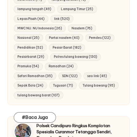
lampung tengah
(49)
Lampung Timur
(25)
Lepas Pisah
(44)
link
(520)
MWC NU. NU Indonesia
(26)
Nasdem
(76)
Nasional
(25)
Partai nasdem
(40)
Pemdes
(122)
Pendidikan
(52)
Pesisir Barat
(182)
Pesisirbarat
(29)
Polres tulang bawang
(130)
Pramuka
(54)
Ramadhan
(24)
Safari Ramadhan
(35)
SDN
(122)
seo link
(45)
Sepak Bola
(24)
Tugusari
(71)
Tulang bawang
(95)
tulang bawang barat
(107)
#Baca Juga
Polsek Candipuro Ringkus Komplotan
Spesialis Curanmor Tetangga Sendiri,