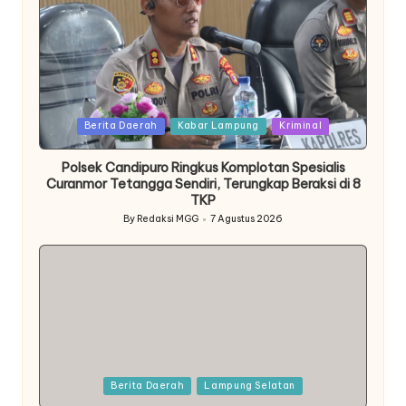
Posted
Berita Daerah
Kabar Lampung
Kriminal
in
Polsek Candipuro Ringkus Komplotan Spesialis
Curanmor Tetangga Sendiri, Terungkap Beraksi di 8
TKP
By
Redaksi MGG
7 Agustus 2026
Posted
by
Posted
Berita Daerah
Lampung Selatan
in