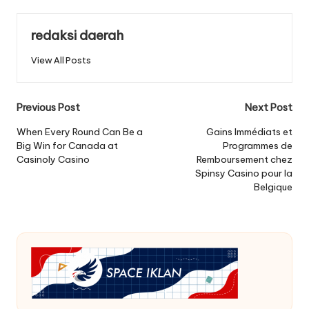
redaksi daerah
View All Posts
Post
Previous Post
Next Post
navigation
When Every Round Can Be a
Gains Immédiats et
Big Win for Canada at
Programmes de
Casinoly Casino
Remboursement chez
Spinsy Casino pour la
Belgique