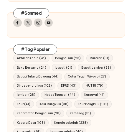
#Sosmed
Facebook
Twitter
Instagram
Youtube
#Tag Populer
Akhmat Khoiri
(76)
Bangsalsari
(23)
Bantuan
(31)
Buka Bersama
(24)
bupati
(51)
Bupati Jember
(39)
Bupati Tulang Bawang
(44)
Catur Teguh Wiyono
(27)
Dinas pendidikan
(102)
DPRD
(43)
HUT RI
(79)
jember
(28)
Kades Tugusari
(44)
Karnaval
(41)
Kaur
(41)
Kaur Bangkulu
(38)
Kaur Bengkulu
(108)
Kecamatan Bangsalsari
(28)
Kemenag
(31)
Kepala Desa
(168)
Kepala sekolah
(238)
kota metro
(74)
lampung selatan
(40)