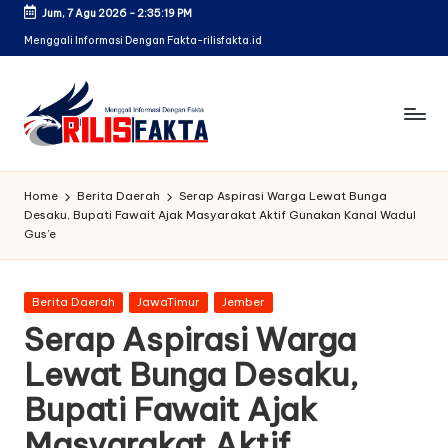
Jum, 7 Agu 2026
-
2:35:20 PM
Skip
Menggali Informasi Dengan Fakta-rilisfakta.id
to
content
Home
Berita Daerah
Serap Aspirasi Warga Lewat Bunga
Desaku, Bupati Fawait Ajak Masyarakat Aktif Gunakan Kanal Wadul
Gus’e
Posted
Berita Daerah
JawaTimur
Jember
in
Serap Aspirasi Warga
Lewat Bunga Desaku,
Bupati Fawait Ajak
Masyarakat Aktif