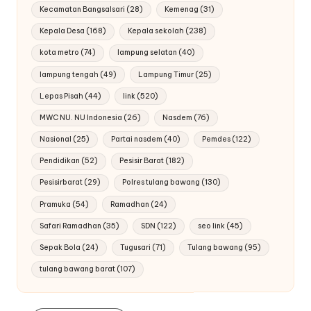
Kecamatan Bangsalsari
(28)
Kemenag
(31)
Kepala Desa
(168)
Kepala sekolah
(238)
kota metro
(74)
lampung selatan
(40)
lampung tengah
(49)
Lampung Timur
(25)
Lepas Pisah
(44)
link
(520)
MWC NU. NU Indonesia
(26)
Nasdem
(76)
Nasional
(25)
Partai nasdem
(40)
Pemdes
(122)
Pendidikan
(52)
Pesisir Barat
(182)
Pesisirbarat
(29)
Polres tulang bawang
(130)
Pramuka
(54)
Ramadhan
(24)
Safari Ramadhan
(35)
SDN
(122)
seo link
(45)
Sepak Bola
(24)
Tugusari
(71)
Tulang bawang
(95)
tulang bawang barat
(107)