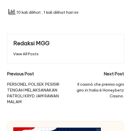
10 kali dilihat
, 1 kali dilihat hari ini
Redaksi MGG
View All Posts
Post
Previous Post
Next Post
navigation
PERSONEL POLSEK PESISIR
Il casinò che premia ogni
TENGAH MELAKSANAKAN
giro in Italia è Honeybetz
PATROLI KRYD JAM RAWAN
Casino.
MALAM