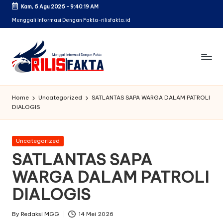
Kam, 6 Agu 2026
-
9:40:19 AM
Skip
Menggali Informasi Dengan Fakta-rilisfakta.id
to
content
Home
Uncategorized
SATLANTAS SAPA WARGA DALAM PATROLI
DIALOGIS
Posted
Uncategorized
in
SATLANTAS SAPA
WARGA DALAM PATROLI
DIALOGIS
By
Redaksi MGG
14 Mei 2026
Posted