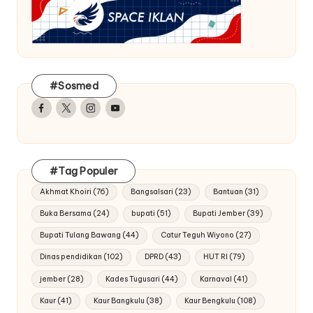
#Sosmed
Facebook
Twitter
Instagram
Youtube
#Tag Populer
Akhmat Khoiri
(76)
Bangsalsari
(23)
Bantuan
(31)
Buka Bersama
(24)
bupati
(51)
Bupati Jember
(39)
Bupati Tulang Bawang
(44)
Catur Teguh Wiyono
(27)
Dinas pendidikan
(102)
DPRD
(43)
HUT RI
(79)
jember
(28)
Kades Tugusari
(44)
Karnaval
(41)
Kaur
(41)
Kaur Bangkulu
(38)
Kaur Bengkulu
(108)