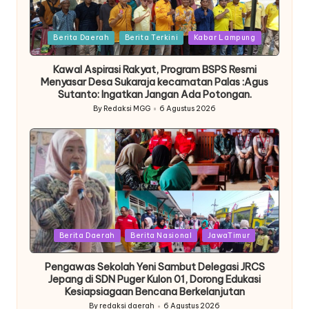
Posted
Berita Daerah
Berita Terkini
Kabar Lampung
in
Kawal Aspirasi Rakyat, Program BSPS Resmi
Menyasar Desa Sukaraja kecamatan Palas :Agus
Sutanto: Ingatkan Jangan Ada Potongan.
By
Redaksi MGG
6 Agustus 2026
Posted
by
Posted
Berita Daerah
Berita Nasional
JawaTimur
in
Pengawas Sekolah Yeni Sambut Delegasi JRCS
Jepang di SDN Puger Kulon 01, Dorong Edukasi
Kesiapsiagaan Bencana Berkelanjutan
By
redaksi daerah
6 Agustus 2026