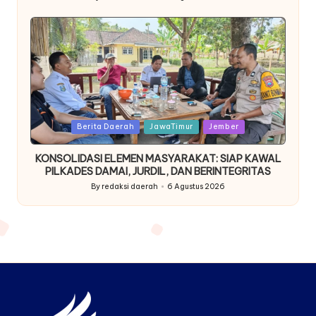
Posted
by
Posted
Berita Daerah
JawaTimur
Jember
in
KONSOLIDASI ELEMEN MASYARAKAT: SIAP KAWAL
PILKADES DAMAI, JURDIL, DAN BERINTEGRITAS
By
redaksi daerah
6 Agustus 2026
Posted
by