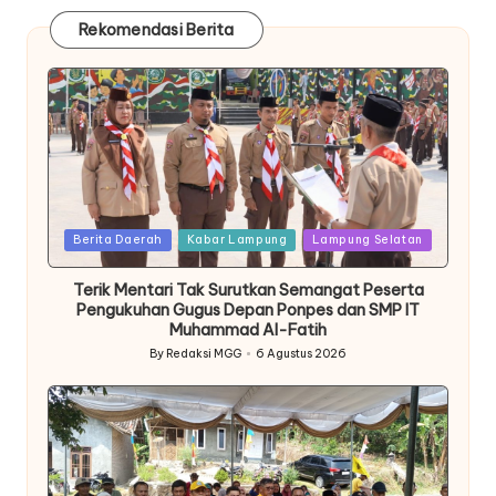
Rekomendasi Berita
Posted
Berita Daerah
Kabar Lampung
Lampung Selatan
in
Terik Mentari Tak Surutkan Semangat Peserta
Pengukuhan Gugus Depan Ponpes dan SMP IT
Muhammad Al-Fatih
By
Redaksi MGG
6 Agustus 2026
Posted
by