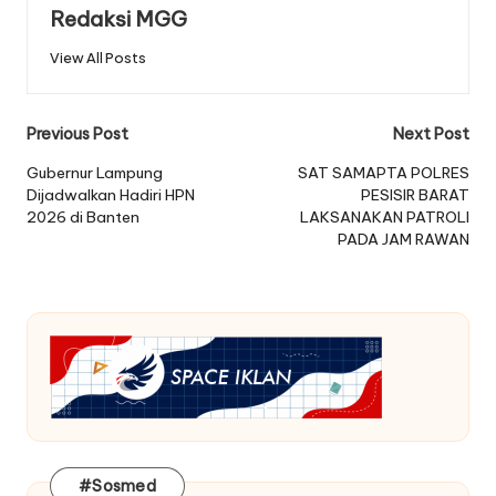
Redaksi MGG
View All Posts
Post
Previous Post
Next Post
navigation
Gubernur Lampung
SAT SAMAPTA POLRES
Dijadwalkan Hadiri HPN
PESISIR BARAT
2026 di Banten
LAKSANAKAN PATROLI
PADA JAM RAWAN
#Sosmed