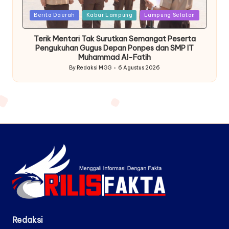
Posted
Berita Daerah
Kabar Lampung
Lampung Selatan
in
Terik Mentari Tak Surutkan Semangat Peserta
Pengukuhan Gugus Depan Ponpes dan SMP IT
Muhammad Al-Fatih
By
Redaksi MGG
6 Agustus 2026
Posted
by
Redaksi