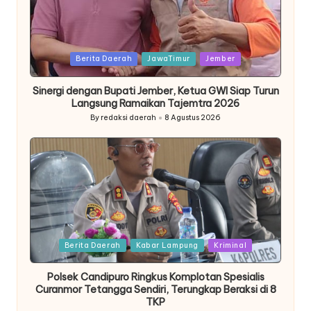
Posted
Berita Daerah
JawaTimur
Jember
in
Sinergi dengan Bupati Jember, Ketua GWI Siap Turun
Langsung Ramaikan Tajemtra 2026
By
redaksi daerah
8 Agustus 2026
Posted
by
Posted
Berita Daerah
Kabar Lampung
Kriminal
in
Polsek Candipuro Ringkus Komplotan Spesialis
Curanmor Tetangga Sendiri, Terungkap Beraksi di 8
TKP