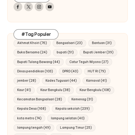
Facebook
Twitter
Instagram
Youtube
#Tag Populer
Akhmat Khoiri
(76)
Bangsalsari
(23)
Bantuan
(31)
Buka Bersama
(24)
bupati
(51)
Bupati Jember
(39)
Bupati Tulang Bawang
(44)
Catur Teguh Wiyono
(27)
Dinas pendidikan
(103)
DPRD
(43)
HUT RI
(79)
jember
(28)
Kades Tugusari
(44)
Karnaval
(41)
Kaur
(41)
Kaur Bangkulu
(38)
Kaur Bengkulu
(108)
Kecamatan Bangsalsari
(28)
Kemenag
(31)
Kepala Desa
(168)
Kepala sekolah
(239)
kota metro
(74)
lampung selatan
(40)
lampung tengah
(49)
Lampung Timur
(25)