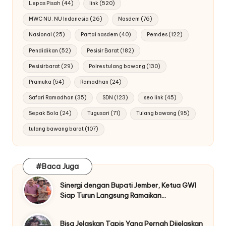
Lepas Pisah
(44)
link
(520)
MWC NU. NU Indonesia
(26)
Nasdem
(76)
Nasional
(25)
Partai nasdem
(40)
Pemdes
(122)
Pendidikan
(52)
Pesisir Barat
(182)
Pesisirbarat
(29)
Polres tulang bawang
(130)
Pramuka
(54)
Ramadhan
(24)
Safari Ramadhan
(35)
SDN
(123)
seo link
(45)
Sepak Bola
(24)
Tugusari
(71)
Tulang bawang
(95)
tulang bawang barat
(107)
#Baca Juga
Sinergi dengan Bupati Jember, Ketua GWI
Siap Turun Langsung Ramaikan…
Bisa Jelaskan Tapis Yang Pernah Dijelaskan