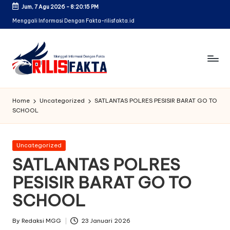
Jum, 7 Agu 2026
-
8:20:16 PM
Skip
Menggali Informasi Dengan Fakta-rilisfakta.id
to
content
Home
Uncategorized
SATLANTAS POLRES PESISIR BARAT GO TO
SCHOOL
Posted
Uncategorized
in
SATLANTAS POLRES
PESISIR BARAT GO TO
SCHOOL
By
Redaksi MGG
23 Januari 2026
Posted