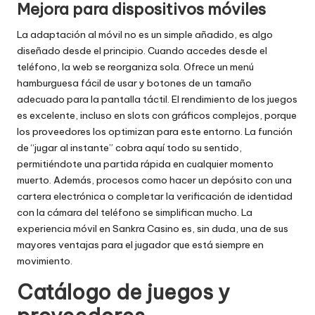
Mejora para dispositivos móviles
La adaptación al móvil no es un simple añadido, es algo
diseñado desde el principio. Cuando accedes desde el
teléfono, la web se reorganiza sola. Ofrece un menú
hamburguesa fácil de usar y botones de un tamaño
adecuado para la pantalla táctil. El rendimiento de los juegos
es excelente, incluso en slots con gráficos complejos, porque
los proveedores los optimizan para este entorno. La función
de “jugar al instante” cobra aquí todo su sentido,
permitiéndote una partida rápida en cualquier momento
muerto. Además, procesos como hacer un depósito con una
cartera electrónica o completar la verificación de identidad
con la cámara del teléfono se simplifican mucho. La
experiencia móvil en Sankra Casino es, sin duda, una de sus
mayores ventajas para el jugador que está siempre en
movimiento.
Catálogo de juegos y