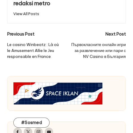
redaksi metro
View All Posts
Post
Previous Post
Next Post
navigation
Le casino Winbeatz : Là où
Първокласните онлайн игри
le Amusement Allie le Jeu
за развлечение или пари с
responsable en France
NV Casino в България
#Sosmed
Facebook
Twitter
Instagram
Youtube