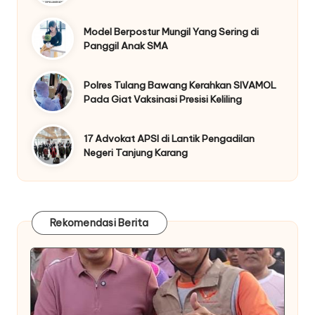
Model Berpostur Mungil Yang Sering di
Panggil Anak SMA
Polres Tulang Bawang Kerahkan SIVAMOL
Pada Giat Vaksinasi Presisi Keliling
17 Advokat APSI di Lantik Pengadilan
Negeri Tanjung Karang
Rekomendasi Berita