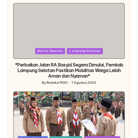
by
Posted
Berita Daerah
Lampung Selatan
in
*Perbaikan Jalan RA Basyid Segera Dimulai, Pemkab
Lampung Selatan Pastikan Mobilitas Warga Lebih
Aman dan Nyaman*
By
Redaksi MGG
7 Agustus 2026
Posted
by