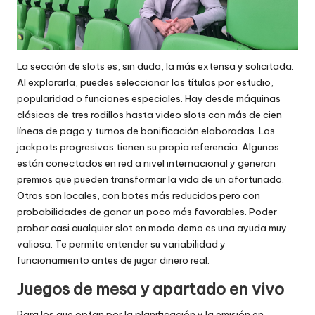
La sección de slots es, sin duda, la más extensa y solicitada.
Al explorarla, puedes seleccionar los títulos por estudio,
popularidad o funciones especiales. Hay desde máquinas
clásicas de tres rodillos hasta video slots con más de cien
líneas de pago y turnos de bonificación elaboradas. Los
jackpots progresivos tienen su propia referencia. Algunos
están conectados en red a nivel internacional y generan
premios que pueden transformar la vida de un afortunado.
Otros son locales, con botes más reducidos pero con
probabilidades de ganar un poco más favorables. Poder
probar casi cualquier slot en modo demo es una ayuda muy
valiosa. Te permite entender su variabilidad y
funcionamiento antes de jugar dinero real.
Juegos de mesa y apartado en vivo
Para los que optan por la planificación y la emisión en