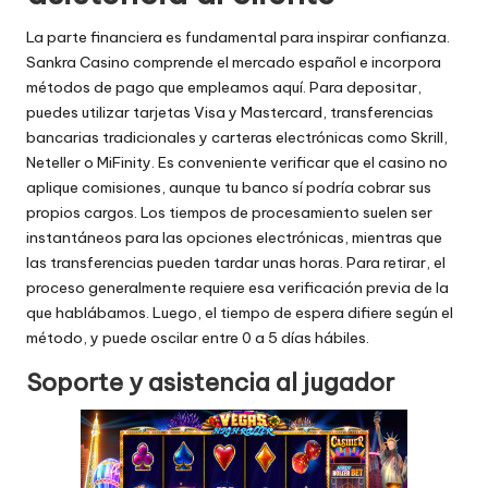
La parte financiera es fundamental para inspirar confianza.
Sankra Casino comprende el mercado español e incorpora
métodos de pago que empleamos aquí. Para depositar,
puedes utilizar tarjetas Visa y Mastercard, transferencias
bancarias tradicionales y carteras electrónicas como Skrill,
Neteller o MiFinity. Es conveniente verificar que el casino no
aplique comisiones, aunque tu banco sí podría cobrar sus
propios cargos. Los tiempos de procesamiento suelen ser
instantáneos para las opciones electrónicas, mientras que
las transferencias pueden tardar unas horas. Para retirar, el
proceso generalmente requiere esa verificación previa de la
que hablábamos. Luego, el tiempo de espera difiere según el
método, y puede oscilar entre 0 a 5 días hábiles.
Soporte y asistencia al jugador