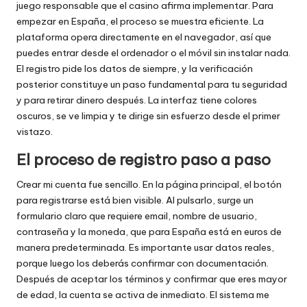
juego responsable que el casino afirma implementar. Para
empezar en España, el proceso se muestra eficiente. La
plataforma opera directamente en el navegador, así que
puedes entrar desde el ordenador o el móvil sin instalar nada.
El registro pide los datos de siempre, y la verificación
posterior constituye un paso fundamental para tu seguridad
y para retirar dinero después. La interfaz tiene colores
oscuros, se ve limpia y te dirige sin esfuerzo desde el primer
vistazo.
El proceso de registro paso a paso
Crear mi cuenta fue sencillo. En la página principal, el botón
para registrarse está bien visible. Al pulsarlo, surge un
formulario claro que requiere email, nombre de usuario,
contraseña y la moneda, que para España está en euros de
manera predeterminada. Es importante usar datos reales,
porque luego los deberás confirmar con documentación.
Después de aceptar los términos y confirmar que eres mayor
de edad, la cuenta se activa de inmediato. El sistema me