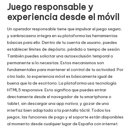
Juego responsable y
experiencia desde el móvil
Un operador responsable tiene que impulsar el juego seguro,
y
sankracasino
integra en su plataforma las herramientas
básicas para ello. Dentro de tu cuenta de usuario, puedes
establecer límites de depósito, pérdida o tiempo de sesión.
También puedes solicitar una autoexclusión temporal o
permanente si lo necesitas. Estos mecanismos son
fundamentales para mantener el control de tu actividad. Por
otro lado, la experiencia móvil es básicamente igual de
buena que la de escritorio. La plataforma usa tecnología
HTML5 responsive. Esto significa que puedes entrar
directamente desde el navegador de tu smartphone o
tablet, sin descargar una app nativa, y gozar de una
interfaz bien adaptada a la pantalla táctil. Todos los
juegos, las funciones de pago y el soporte están disponibles
al momento desde cualquier lugar de España con internet.