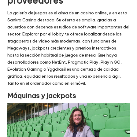
proveedores
La galería de juegos es el alma de un casino online, y en esto
Sankra Casino destaca. Su oferta es amplia, gracias a
acuerdos con decenas estudios de software importantes del
sector. Explorar por el lobby te ofrece localizar desde las
tragaperras de video más modernas, con funciones de
Megaways, jackpots crecientes y premios interactivos,
hasta la sección habitual de juegos de mesa. Que haya
desarrolladores como NetEnt, Pragmatic Play, Play’n GO,
Evolution Gaming o Yggdrasil es una certeza de calidad
gráfica, equidad en los resultados y una experiencia ágil,
tanto en el ordenador como en el móvil.
Máquinas y jackpots