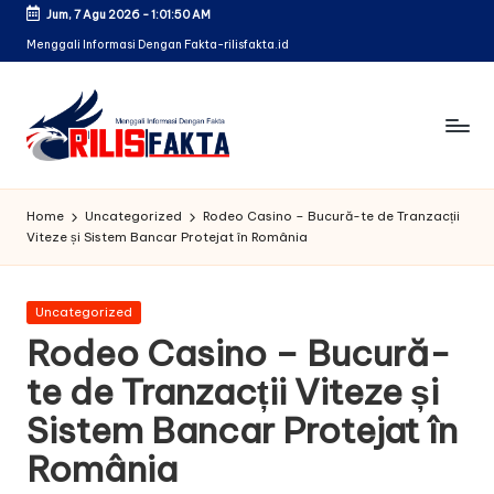
Jum, 7 Agu 2026
-
1:01:51 AM
Skip
Menggali Informasi Dengan Fakta-rilisfakta.id
to
content
Home
Uncategorized
Rodeo Casino – Bucură-te de Tranzacții
Viteze și Sistem Bancar Protejat în România
Posted
Uncategorized
in
Rodeo Casino – Bucură-
te de Tranzacții Viteze și
Sistem Bancar Protejat în
România