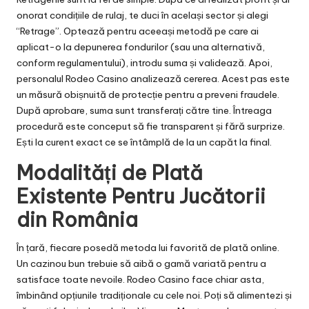
onorat condițiile de rulaj, te duci în același sector și alegi
“Retrage”. Optează pentru aceeași metodă pe care ai
aplicat-o la depunerea fondurilor (sau una alternativă,
conform regulamentului), introdu suma și validează. Apoi,
personalul Rodeo Casino analizează cererea. Acest pas este
un măsură obișnuită de protecție pentru a preveni fraudele.
După aprobare, suma sunt transferați către tine. Întreaga
procedură este conceput să fie transparent și fără surprize.
Ești la curent exact ce se întâmplă de la un capăt la final.
Modalități de Plată
Existente Pentru Jucătorii
din România
În țară, fiecare posedă metoda lui favorită de plată online.
Un cazinou bun trebuie să aibă o gamă variată pentru a
satisface toate nevoile. Rodeo Casino face chiar asta,
îmbinând opțiunile tradiționale cu cele noi. Poți să alimentezi și