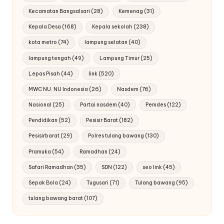
Kecamatan Bangsalsari
(28)
Kemenag
(31)
Kepala Desa
(168)
Kepala sekolah
(238)
kota metro
(74)
lampung selatan
(40)
lampung tengah
(49)
Lampung Timur
(25)
Lepas Pisah
(44)
link
(520)
MWC NU. NU Indonesia
(26)
Nasdem
(76)
Nasional
(25)
Partai nasdem
(40)
Pemdes
(122)
Pendidikan
(52)
Pesisir Barat
(182)
Pesisirbarat
(29)
Polres tulang bawang
(130)
Pramuka
(54)
Ramadhan
(24)
Safari Ramadhan
(35)
SDN
(122)
seo link
(45)
Sepak Bola
(24)
Tugusari
(71)
Tulang bawang
(95)
tulang bawang barat
(107)