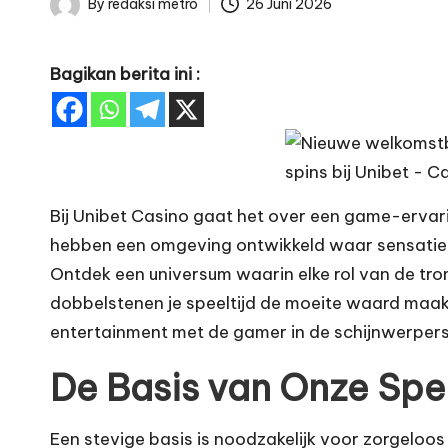
By
redaksi metro
26 Juni 2026
Posted
by
Bagikan berita ini :
Bij Unibet Casino gaat het over een game-ervaring
hebben een omgeving ontwikkeld waar sensatie,
Ontdek een universum waarin elke rol van de tromm
dobbelstenen je speeltijd de moeite waard maakt.
entertainment met de gamer in de schijnwerpers
De Basis van Onze Sp
Een stevige basis is noodzakelijk voor zorgeloos 