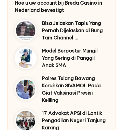
Hoe u uw account bij Breda Casino in
Nederland bevestigt
Bisa Jelaskan Tapis Yang
Pernah Dijelaskan di Bung
Tam Channel,…
Model Berpostur Mungil
Yang Sering di Panggil
Anak SMA
Polres Tulang Bawang
Kerahkan SIVAMOL Pada
Giat Vaksinasi Presisi
Keliling
17 Advokat APSI di Lantik
Pengadilan Negeri Tanjung
Karang