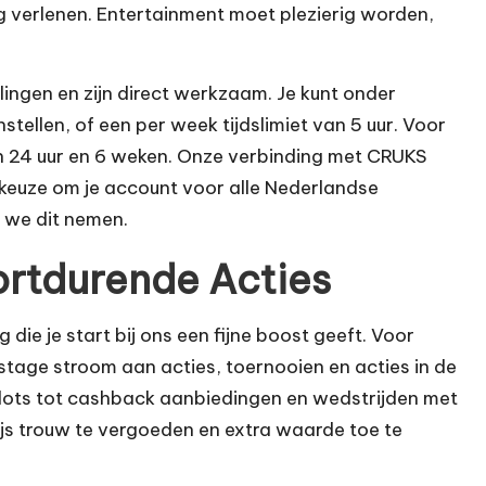
g verlenen. Entertainment moet plezierig worden,
ellingen en zijn direct werkzaam. Je kunt onder
stellen, of een per week tijdslimiet van 5 uur. Voor
en 24 uur en 6 weken. Onze verbinding met CRUKS
e keuze om je account voor alle Nederlandse
s we dit nemen.
rtdurende Acties
die je start bij ons een fijne boost geeft. Voor
tage stroom aan acties, toernooien en acties in de
 slots tot cashback aanbiedingen en wedstrijden met
rijs trouw te vergoeden en extra waarde toe te