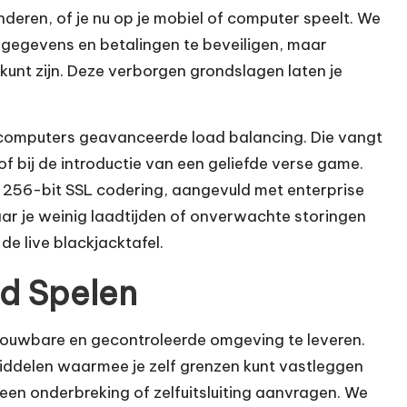
eren, of je nu op je mobiel of computer speelt. We
e gegevens en betalingen te beveiligen, maar
kunt zijn. Deze verborgen grondslagen laten je
 computers geavanceerde load balancing. Die vangt
f bij de introductie van een geliefde verse game.
t 256-bit SSL codering, aangevuld met enterprise
aar je weinig laadtijden of onverwachte storingen
de live blackjacktafel.
d Spelen
ouwbare en gecontroleerde omgeving te leveren.
iddelen waarmee je zelf grenzen kunt vastleggen
 een onderbreking of zelfuitsluiting aanvragen. We