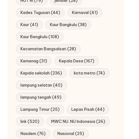
HUT RI
(79)
jember
(28)
Kades Tugusari
(44)
Karnaval
(41)
Kaur
(41)
Kaur Bangkulu
(38)
Kaur Bengkulu
(108)
Kecamatan Bangsalsari
(28)
Kemenag
(31)
Kepala Desa
(167)
Kepala sekolah
(236)
kota metro
(74)
lampung selatan
(40)
lampung tengah
(49)
Lampung Timur
(25)
Lepas Pisah
(44)
link
(520)
MWC NU. NU Indonesia
(26)
Nasdem
(76)
Nasional
(25)