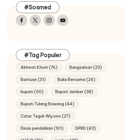
#Sosmed
Facebook
Twitter
Instagram
Youtube
#Tag Populer
Akhmat Khoiri
(76)
Bangsalsari
(23)
Bantuan
(31)
Buka Bersama
(24)
bupati
(50)
Bupati Jember
(38)
Bupati Tulang Bawang
(44)
Catur Teguh Wiyono
(27)
Dinas pendidikan
(101)
DPRD
(43)