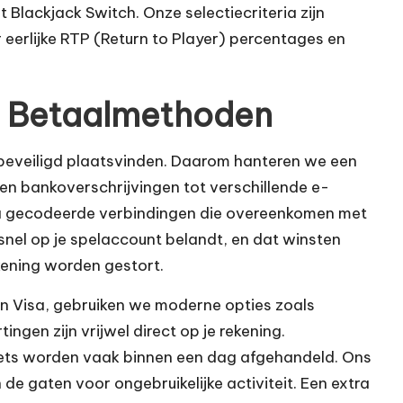
 Blackjack Switch. Onze selectiecriteria zijn
ar eerlijke RTP (Return to Player) percentages en
e Betaalmethoden
beveiligd plaatsvinden. Daarom hanteren we een
en bankoverschrijvingen tot verschillende e-
via gecodeerde verbindingen die overeenkomen met
nel op je spelaccount belandt, en dat winsten
kening worden gestort.
en Visa, gebruiken we moderne opties zoals
ingen zijn vrijwel direct op je rekening.
ets worden vaak binnen een dag afgehandeld. Ons
 de gaten voor ongebruikelijke activiteit. Een extra