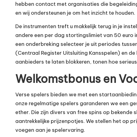
hebben contact met organisaties die begeleidin
en wij ondersteunen je om het inzicht te houden.
De instrumenten treft u makkelijk terug in je inst
andere een per dag stortingslimiet van 50 euro in
een onderbreking selecteer je uit periodes tuss
(Centraal Register Uitsluiting Kansspelen) en d
aanbieders te laten blokkeren, tonen hoe serieu
Welkomstbonus en Voo
Verse spelers bieden we met een startaanbieding 
onze regelmatige spelers garanderen we een ges
ether. Die zijn divers van free spins op bekende
aantrekkelijke prijzenpotjes. We stellen het op p
voegen aan je spelervaring.