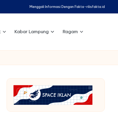
Menggali Informasi Dengan Fakta-rilisfakta.id
t
Kabar Lampung
Ragam