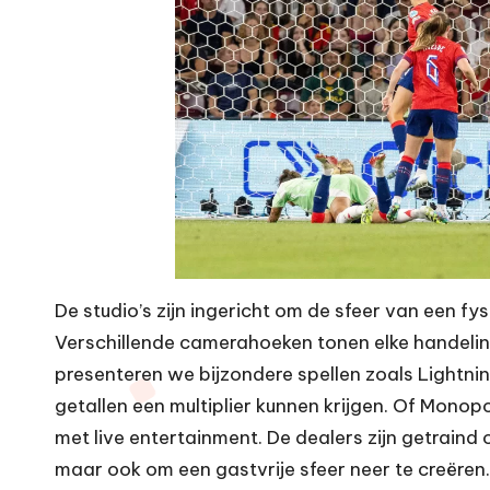
De studio’s zijn ingericht om de sfeer van een f
Verschillende camerahoeken tonen elke handeling
presenteren we bijzondere spellen zoals Lightni
getallen een multiplier kunnen krijgen. Of Monop
met live entertainment. De dealers zijn getraind 
maar ook om een gastvrije sfeer neer te creëren.