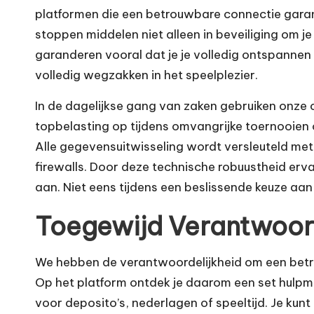
platformen die een betrouwbare connectie garand
stoppen middelen niet alleen in beveiliging om j
garanderen vooral dat je je volledig ontspannen 
volledig wegzakken in het speelplezier.
In de dagelijkse gang van zaken gebruiken onze
topbelasting op tijdens omvangrijke toernooien o
Alle gegevensuitwisseling wordt versleuteld me
firewalls. Door deze technische robuustheid erv
aan. Niet eens tijdens een beslissende keuze aan 
Toegewijd Verantwoor
We hebben de verantwoordelijkheid om een betr
Op het platform ontdek je daarom een set hulpm
voor deposito’s, nederlagen of speeltijd. Je kunt