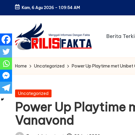
Kam, 6 Agu 2026
-
1:09:55 AM
Skip
to
content
Berita Terki
Home
Uncategorized
Power Up Playtime met Unibet
Posted
Uncategorized
in
Power Up Playtime 
Vanavond