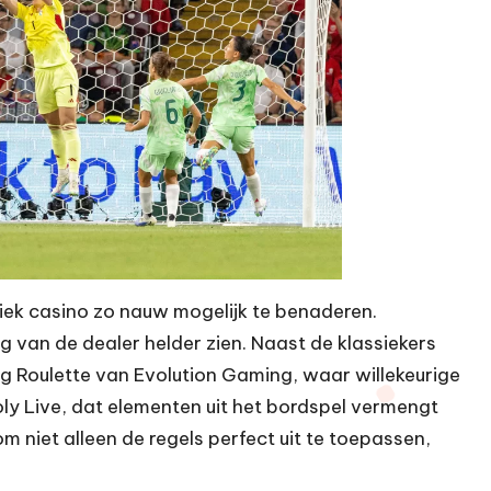
ysiek casino zo nauw mogelijk te benaderen.
 van de dealer helder zien. Naast de klassiekers
ng Roulette van Evolution Gaming, waar willekeurige
oly Live, dat elementen uit het bordspel vermengt
om niet alleen de regels perfect uit te toepassen,